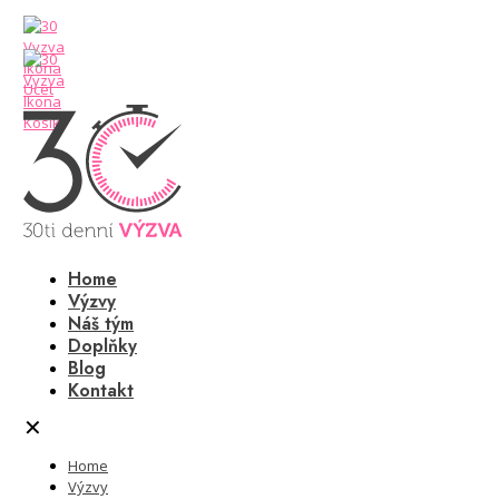
Home
Výzvy
Náš tým
Doplňky
Blog
Kontakt
✕
Home
Výzvy