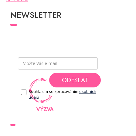
NEWSLETTER
Přihlaste se k odběru newsletteru
a buďte v
obraze a mějte přehled o všech novinkách
a akcích, které pro Vás chystáme.
ODESLAT
Souhlasím se zpracováním
osobních
údajů
DOKUMENTY