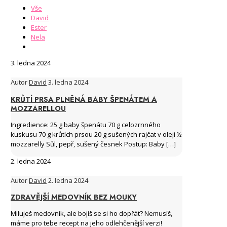
Vše
David
Ester
Nela
3. ledna 2024
Autor
David
3. ledna 2024
KRŮTÍ PRSA PLNĚNÁ BABY ŠPENÁTEM A
MOZZARELLOU
Ingredience: 25 g baby špenátu 70 g celozrnného
kuskusu 70 g krůtích prsou 20 g sušených rajčat v oleji ½
mozzarelly Sůl, pepř, sušený česnek Postup: Baby
[…]
2. ledna 2024
Autor
David
2. ledna 2024
ZDRAVĚJŠÍ MEDOVNÍK BEZ MOUKY
Miluješ medovník, ale bojíš se si ho dopřát? Nemusíš,
máme pro tebe recept na jeho odlehčenější verzi!