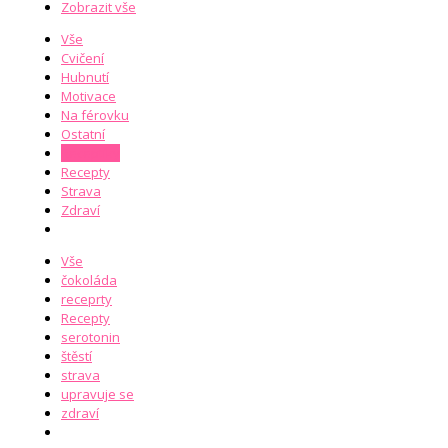
Zobrazit vše
Vše
Cvičení
Hubnutí
Motivace
Na férovku
Ostatní
Receptíky
Recepty
Strava
Zdraví
Vše
čokoláda
receprty
Recepty
serotonin
štěstí
strava
upravuje se
zdraví