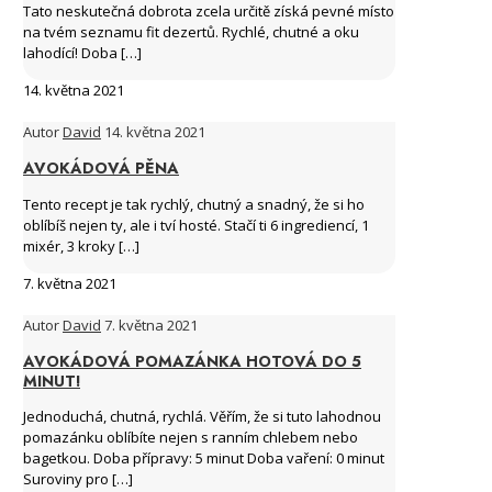
Tato neskutečná dobrota zcela určitě získá pevné místo
na tvém seznamu fit dezertů. Rychlé, chutné a oku
lahodící! Doba
[…]
14. května 2021
Autor
David
14. května 2021
AVOKÁDOVÁ PĚNA
Tento recept je tak rychlý, chutný a snadný, že si ho
oblíbíš nejen ty, ale i tví hosté. Stačí ti 6 ingrediencí, 1
mixér, 3 kroky
[…]
7. května 2021
Autor
David
7. května 2021
AVOKÁDOVÁ POMAZÁNKA HOTOVÁ DO 5
MINUT!
Jednoduchá, chutná, rychlá. Věřím, že si tuto lahodnou
pomazánku oblíbíte nejen s ranním chlebem nebo
bagetkou. Doba přípravy: 5 minut Doba vaření: 0 minut
Suroviny pro
[…]