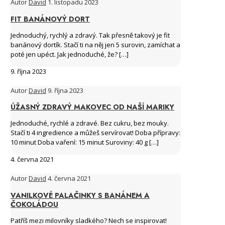
Autor
David
1. listopadu 2023
FIT BANÁNOVÝ DORT
Jednoduchý, rychlý a zdravý. Tak přesně takový je fit
banánový dortík. Stačí ti na něj jen 5 surovin, zamíchat a
poté jen upéct. Jak jednoduché, že?
[…]
9. října 2023
Autor
David
9. října 2023
ÚŽASNÝ ZDRAVÝ MAKOVEC OD NAŠÍ MARIKY
Jednoduché, rychlé a zdravé. Bez cukru, bez mouky.
Stačí ti 4 ingredience a můžeš servírovat! Doba přípravy:
10 minut Doba vaření: 15 minut Suroviny: 40 g
[…]
4. června 2021
Autor
David
4. června 2021
VANILKOVÉ PALAČINKY S BANÁNEM A
ČOKOLÁDOU
Patříš mezi milovníky sladkého? Nech se inspirovat!