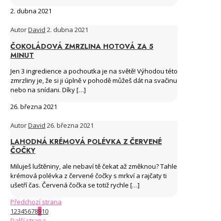
2. dubna 2021
Autor
David
2. dubna 2021
ČOKOLÁDOVÁ ZMRZLINA HOTOVÁ ZA 5
MINUT
Jen 3 ingredience a pochoutka je na světě! Výhodou této
zmrzliny je, že si ji úplně v pohodě můžeš dát na svačinu
nebo na snídani. Díky
[…]
26. března 2021
Autor
David
26. března 2021
LAHODNÁ KRÉMOVÁ POLÉVKA Z ČERVENÉ
ČOČKY
Miluješ luštěniny, ale nebaví tě čekat až změknou? Tahle
krémová polévka z červené čočky s mrkví a rajčaty ti
ušetří čas. Červená čočka se totiž rychle
[…]
Předchozí strana
1
2
3
4
5
6
7
8
9
10
Další strana