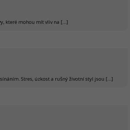
vy, které mohou mít vliv na
[…]
náním. Stres, úzkost a rušný životní styl jsou
[…]