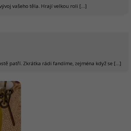
ývoj vašeho těla. Hrají velkou roli
[…]
tě patří. Zkrátka rádi fandíme, zejména když se
[…]