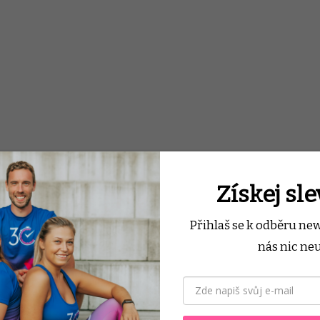
Získej sl
Přihlaš se k odběru ne
nás nic neu