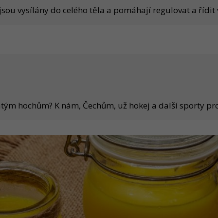
jsou vysílány do celého těla a pomáhají regulovat a řídit v
tým hochům? K nám, Čechům, už hokej a další sporty pros