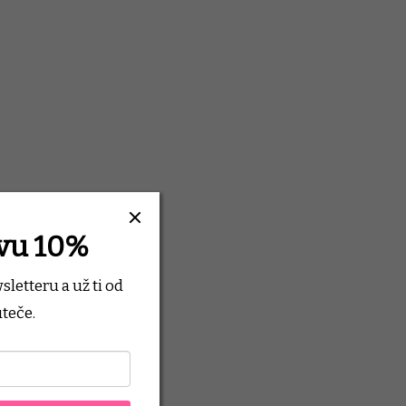
evu 10%
wsletteru
a už ti od
teče.