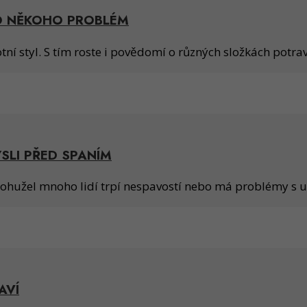
PRO NĚKOHO PROBLÉM
votní styl. S tím roste i povědomí o různých složkách potra
YSLI PŘED SPANÍM
ohužel mnoho lidí trpí nespavostí nebo má problémy s usí
AVÍ