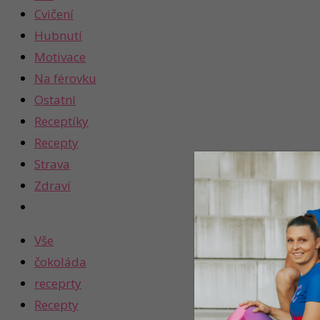
Cvičení
Hubnutí
Motivace
Na férovku
Ostatní
Receptíky
Recepty
Strava
Zdraví
Vše
čokoláda
receprty
Recepty