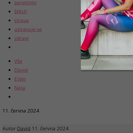
serotonin
štěstí
strava
upravuje se
zdraví
Vše
David
Ester
Nela
11. června 2024
Autor
David
11. června 2024