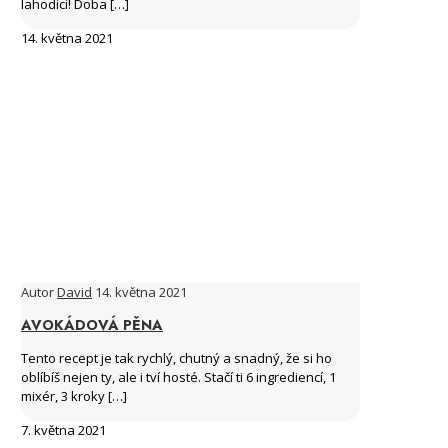
lahodící! Doba
[…]
14. května 2021
Autor
David
14. května 2021
AVOKÁDOVÁ PĚNA
Tento recept je tak rychlý, chutný a snadný, že si ho
oblíbíš nejen ty, ale i tví hosté. Stačí ti 6 ingrediencí, 1
mixér, 3 kroky
[…]
7. května 2021