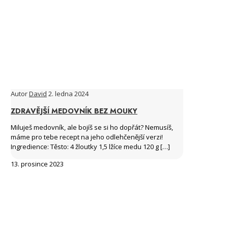
Autor
David
2. ledna 2024
ZDRAVĚJŠÍ MEDOVNÍK BEZ MOUKY
Miluješ medovník, ale bojíš se si ho dopřát? Nemusíš,
máme pro tebe recept na jeho odlehčenější verzi!
Ingredience: Těsto: 4 žloutky 1,5 lžíce medu 120 g
[…]
13. prosince 2023