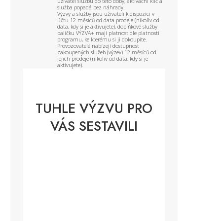
uživatel službu do této doby, aktivační klíč a
služba popadá bez náhrady.
Výzvy a služby jsou uživateli k dispozici v
účtu 12 měsíců od data prodeje (nikoliv od
data, kdy si je aktivujete), doplňkové služby
balíčku VÝZVA+ mají platnost dle platnosti
programu, ke kterému si ji dokoupíte.
Provozovatelé nabízejí dostupnost
zakoupených služeb (výzev) 12 měsíců od
jejich prodeje (nikoliv od data, kdy si je
aktivujete).
TUHLE VÝZVU PRO
VÁS SESTAVILI