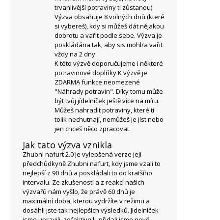
trvanlivější potraviny ti zůstanou)
Výzva obsahuje 8 volných dnů (které
si vybereš), kdy si můžeš dát nějakou
dobrotu a vařit podle sebe. Výzva je
poskládána tak, aby sis mohl/a vařit
vždy na 2 dny
K této výzvě doporučujeme i některé
potravinové doplňky K výzvě je
ZDARMA funkce neomezené
"Náhrady potravin". Díky tomu může
být tvůj jídelníček ještě více na míru.
Můžeš nahradit potraviny, které ti
tolik nechutnají, nemůžeš je jíst nebo
jen chceš něco zpracovat.
Jak tato výzva vznikla
Zhubni nafurt 2.0 je vylepšená verze její
předchůdkyně Zhubni nafurt, kdy jsme vzali to
nejlepší z 90 dnů a poskládali to do kratšího
intervalu. Ze zkušenosti a z reakcí našich
výzvařů nám vyšlo, že právě 60 dnů je
maximální doba, kterou vydržíte v režimu a
dosáhli jste tak nejlepších výsledků. Jídelníček
jsme upravili, zefektivnili, přidali jsme nové