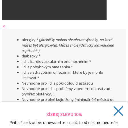
✕
alergiky *
(Jídelníčky mohou obsahovat výrobky, na které
můžeš být alergický(á). Můžeš si ale jídelníčky individuálně
uzpůsobit.)
diabetiky *
lidi s kardiovaskulárním onemocněním *
lidi s pohybovým omezením *
lidi se zdravotním omezením, které by je mohlo
limitovat *
Nevhodné pro lidi s pokročilou diastázou
Nevhodné pro lidi s problémy v bederní oblasti zad
(výhřez ploténky,..)
Nevhodné pro plně kojící ženy (minimálně 6 měsíců od
porodu)
Nevhodné pro těhotné
ZÍSKEJ SLEVU 10%
při užívání antidepresiv *
vegany
(Výzva není přizpůsobena tomuto specifickému
Přihlaš se k odběru newsletteru a už ti od nás nic neuteče.
stravování. Můžeš si ale jídelníčky upravit dle svých