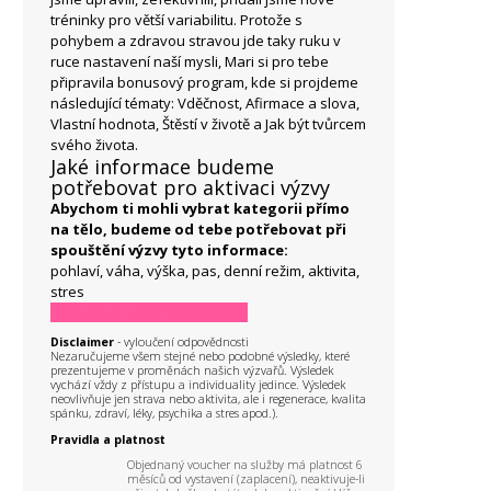
tréninky pro větší variabilitu. Protože s
pohybem a zdravou stravou jde taky ruku v
ruce nastavení naší mysli, Mari si pro tebe
připravila bonusový program, kde si projdeme
následující tématy: Vděčnost, Afirmace a slova,
Vlastní hodnota, Štěstí v životě a Jak být tvůrcem
svého života.
Jaké informace budeme
potřebovat pro aktivaci výzvy
Abychom ti mohli vybrat kategorii přímo
na tělo, budeme od tebe potřebovat při
spouštění výzvy tyto informace:
pohlaví, váha, výška, pas, denní režim, aktivita,
stres
PRO KOHO TATO VÝZVA NENÍ?
Disclaimer
- vyloučení odpovědnosti
Nezaručujeme všem stejné nebo podobné výsledky, které
prezentujeme v proměnách našich výzvařů. Výsledek
vychází vždy z přístupu a individuality jedince. Výsledek
neovlivňuje jen strava nebo aktivita, ale i regenerace, kvalita
spánku, zdraví, léky, psychika a stres apod.).
Pravidla a platnost
Objednaný voucher na služby má platnost 6
měsíců od vystavení (zaplacení), neaktivuje-li