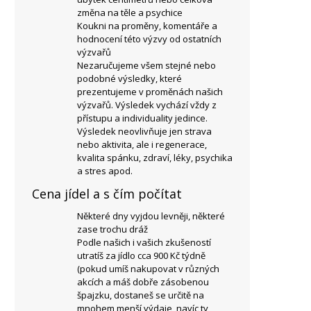
změna na těle a psychice
Koukni na proměny, komentáře a
hodnocení této výzvy od ostatních
výzvařů
Nezaručujeme všem stejné nebo
podobné výsledky, které
prezentujeme v proměnách našich
výzvařů. Výsledek vychází vždy z
přístupu a individuality jedince.
Výsledek neovlivňuje jen strava
nebo aktivita, ale i regenerace,
kvalita spánku, zdraví, léky, psychika
a stres apod.
Cena jídel a s čím počítat
Některé dny vyjdou levněji, některé
zase trochu dráž
Podle našich i vašich zkušeností
utratíš za jídlo cca 900 Kč týdně
(pokud umíš nakupovat v různých
akcích a máš dobře zásobenou
špajzku, dostaneš se určitě na
mnohem menší výdaje, navíc ty