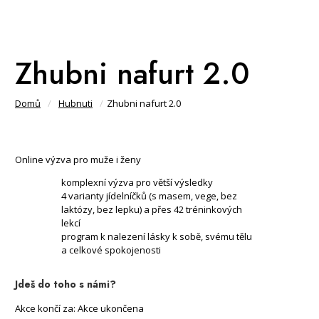
Zhubni nafurt 2.0
Domů
/
Hubnuti
/
Zhubni nafurt 2.0
Online výzva pro muže i ženy
komplexní výzva pro větší výsledky
4 varianty jídelníčků (s masem, vege, bez
laktózy, bez lepku) a přes 42 tréninkových
lekcí
program k nalezení lásky k sobě, svému tělu
a celkové spokojenosti
Jdeš do toho s námi?
Akce končí za:
Akce ukončena