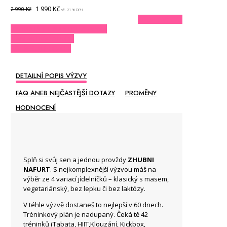
Původní
Aktuální
1 990
Kč
2 990
Kč
vč. 21 % DPH
cena
cena
KOUPIT VÝZVU
byla:
je:
VYZKOUŠEJTE NA 5 DNÍ ZDARMA
2
1
MÁM AKTIVAČNÍ KÓD
990 Kč.
990 Kč.
POTŘEBUJI PORADIT
DETAILNÍ POPIS VÝZVY
FAQ ANEB NEJČASTĚJŠÍ DOTAZY
PROMĚNY
HODNOCENÍ
Splň si svůj sen a jednou provždy
ZHUBNI
NAFURT
. S nejkomplexnější výzvou máš na
výběr ze 4 variací jídelníčků – klasický s masem,
vegetariánský, bez lepku či bez laktózy.
V téhle výzvě dostaneš to nejlepší v 60 dnech.
Tréninkový plán je nadupaný. Čeká tě 42
tréninků (Tabata, HIIT,Klouzání, Kickbox,