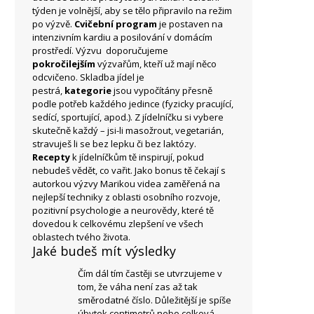
týden je volnější, aby se tělo připravilo na režim
po výzvě.
Cvičební program
je postaven na
intenzivním kardiu a posilování v domácím
prostředí. Výzvu doporučujeme
pokročilejším
výzvařům, kteří už mají něco
odcvičeno. Skladba jídel je
pestrá,
kategorie
jsou vypočítány přesně
podle potřeb každého jedince (fyzicky pracující,
sedící, sportující, apod.). Z jídelníčku si vybere
skutečně každý – jsi-li masožrout, vegetarián,
stravuješ li se bez lepku či bez laktózy.
Recepty
k jídelníčkům tě inspirují, pokud
nebudeš vědět, co vařit. Jako bonus tě čekají s
autorkou výzvy Marikou videa zaměřená na
nejlepší techniky z oblasti osobního rozvoje,
pozitivní psychologie a neurovědy, které tě
dovedou k celkovému zlepšení ve všech
oblastech tvého života.
Jaké budeš mít výsledky
Čím dál tím častěji se utvrzujeme v
tom, že váha není zas až tak
směrodatné číslo. Důležitější je spíše
úbytek centimetrů nebo celková