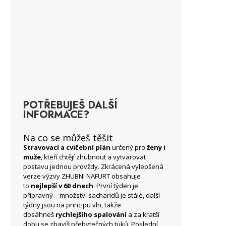
POTŘEBUJEŠ DALŠÍ
INFORMACE?
Na co se můžeš těšit
Stravovací a cvičební plán
určený pro
ženy i
muže
, kteří chtějí zhubnout a vytvarovat
postavu jednou provždy. Zkrácená vylepšená
verze výzvy ZHUBNI NAFURT obsahuje
to
nejlepší v 60 dnech
. První týden je
přípravný – množství sacharidů je stálé, další
týdny jsou na principu vln, takže
dosáhneš
rychlejšího spalování
a za kratší
dobu se zbavíš přebytečných tuků. Poslední