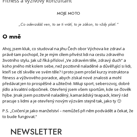
Fitness a výživový konzultant
MOJE MOTO
„Co odevzdáš ven, to se ti vrátí, to je zákon, to vždy platí.“
O mně
Ahoj, jsem kluk, co studoval na jihu Čech obor Výchova ke zdraví a
právě tam pochopil, že je mým cílem přivést lidi na cestu zdravého
životního stylu. Jak už říká přísloví „Ve zdravém těle, zdravý duch“ a
koho jiného mít kolem sebe, než pozitivně naladěné a důvěřující si lidi,
kteří se cítí skvěle ve svém těle? I proto jsem prošel kurzy instruktora
fitness a výživového poradce, abych získal nové znalosti a mohl
předávat jen to prospěšné a užitečné. Miluji sport, seberozvoj, dobré
jídlo a kvalitní odpočinek. Otevřený jsem všem sportům, kde se člověk
hýbe. Jinak jsem pozitivně naladěný, kamarádský teapack, který rád
pracuje s lidmi a je otevřený novým výzvám stejně tak, jako ty 🙂
P.S. „Cvičení je jako manželství – nemůžeš při něm podvádět a čekat, že
to bude fungovat.“
NEWSLETTER