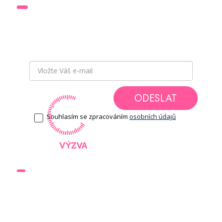
Přihlaste se k odběru newsletteru
a buďte v obraze a
mějte přehled o všech novinkách
a akcích, které pro Vás chystáme.
ODESLAT
Souhlasím se zpracováním
osobních údajů
DOKUMENTY
Obchodní podmínky
Ochrana osobních údajů