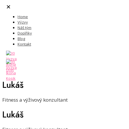
✕
Home
Výzvy
Náš tým
Doplňky
Blog
Kontakt
Lukáš
Fitness a výživový konzultant
Lukáš