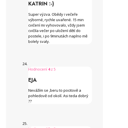
KATRIN :-)
Super výzva. Obědy i večeře
výborné, rychle uvařené. 15 min
cvičení mi vyhovovalo, vždy jsem
cvičila večer po uložení dětí do
postele, i po 9minutách naplno mě
bolely svaly.
Hodnocení
4
z 5
EJA
Nevážím se ,beru to pocitově a
pohledově od okolí. Asi teda dobrý
??