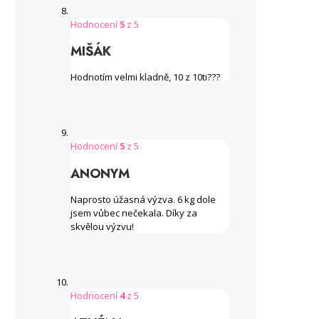
Hodnocení
5
z 5
MIŠÁK
Hodnotím velmi kladně, 10 z 10ti???
Hodnocení
5
z 5
ANONYM
Naprosto úžasná výzva. 6 kg dole
jsem vůbec nečekala. Díky za
skvělou výzvu!
Hodnocení
4
z 5