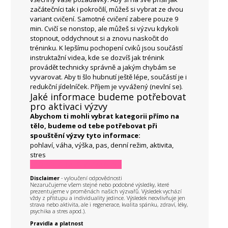
začátečníci tak i pokročilí, můžeš si vybrat ze dvou
variant cvičení. Samotné cvičení zabere pouze 9
min. Cvičí se nonstop, ale můžeš si výzvu kdykoli
stopnout, oddychnout si a znovu naskočit do
tréninku. K lepšímu pochopení cviků jsou součástí
instruktažní videa, kde se dozvíš jak trénink
provádět technicky správně a jakým chybám se
vyvarovat. Aby ti šlo hubnutí ještě lépe, součástí je i
redukční jídelníček. Příjem je vyvážený (nevlní se).
Jaké informace budeme potřebovat
pro aktivaci výzvy
Abychom ti mohli vybrat kategorii přímo na
tělo, budeme od tebe potřebovat při
spouštění výzvy tyto informace:
pohlaví, váha, výška, pas, denní režim, aktivita,
stres
PRO KOHO TATO VÝZVA NENÍ?
Disclaimer
- vyloučení odpovědnosti
Nezaručujeme všem stejné nebo podobné výsledky, které
prezentujeme v proměnách našich výzvařů. Výsledek vychází
vždy z přístupu a individuality jedince. Výsledek neovlivňuje jen
strava nebo aktivita, ale i regenerace, kvalita spánku, zdraví, léky,
psychika a stres apod.).
Pravidla a platnost