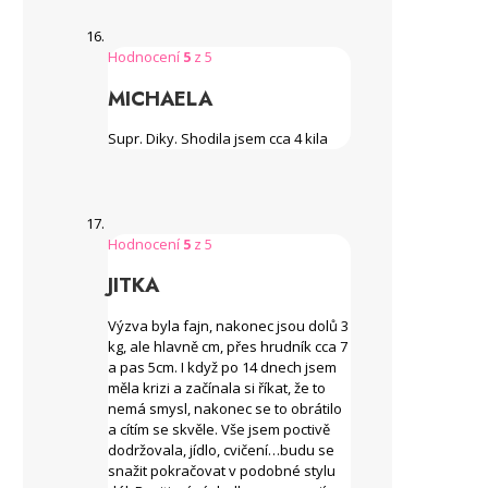
Hodnocení
5
z 5
MICHAELA
Supr. Diky. Shodila jsem cca 4 kila
Hodnocení
5
z 5
JITKA
Výzva byla fajn, nakonec jsou dolů 3
kg, ale hlavně cm, přes hrudník cca 7
a pas 5cm. I když po 14 dnech jsem
měla krizi a začínala si říkat, že to
nemá smysl, nakonec se to obrátilo
a cítím se skvěle. Vše jsem poctivě
dodržovala, jídlo, cvičení…budu se
snažit pokračovat v podobné stylu