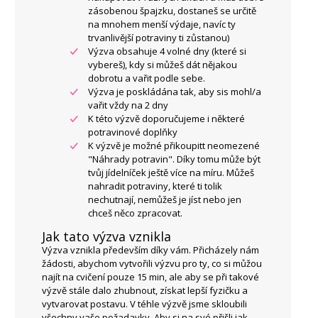
zásobenou špajzku, dostaneš se určitě
na mnohem menší výdaje, navíc ty
trvanlivější potraviny ti zůstanou)
Výzva obsahuje 4 volné dny (které si
vybereš), kdy si můžeš dát nějakou
dobrotu a vařit podle sebe.
Výzva je poskládána tak, aby sis mohl/a
vařit vždy na 2 dny
K této výzvě doporučujeme i některé
potravinové doplňky
K výzvě je možné přikoupitt neomezené
"Náhrady potravin". Díky tomu může být
tvůj jídelníček ještě více na míru. Můžeš
nahradit potraviny, které ti tolik
nechutnají, nemůžeš je jíst nebo jen
chceš něco zpracovat.
Jak tato výzva vznikla
Výzva vznikla především díky vám. Přicházely nám
žádosti, abychom vytvořili výzvu pro ty, co si můžou
najít na cvičení pouze 15 min, ale aby se při takové
výzvě stále dalo zhubnout, získat lepší fyzičku a
vytvarovat postavu. V téhle výzvě jsme skloubili
všechny vaše požadavky. Aby si na své přišli jak