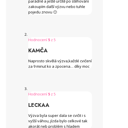
parádně a ještě určitě po stěhování
zakoupím další výzvu nebo tuhle
pojedu znovu 🙂
Hodnocení
5
z 5
KAMČA
Naprosto skvělá výzva,každé cvičení
za 9 minut ko a zpocena… díky moc
Hodnocení
5
z 5
LECKAA
Výzva byla super dala se cvičit i s
vyšší váhou, jízda bylo celkové tak
akorát neb problém s hladem