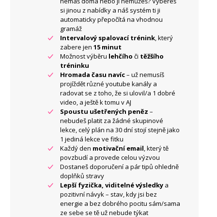
nemáš doma nebo ji nemůžeš? Vybereš
si jinou z nabídky a náš systém ti ji
automaticky přepočítá na vhodnou
gramáž
Intervalový spalovací trénink
, který
zabere jen
15 minut
Možnost výběru
lehčího
či
těžšího
tréninku
Hromada času navíc
– už nemusíš
projíždět různé youtube kanály a
radovat se z toho, že si ulovil/a 1 dobré
video, a ještě k tomu v AJ
Spoustu ušetřených peněz
–
nebudeš platit za žádné skupinové
lekce, celý plán na 30 dní stojí stejně jako
1 jediná lekce ve fitku
Každý den
motivační email
, který tě
povzbudí a provede celou výzvou
Dostaneš doporučení a pár tipů ohledně
doplňků stravy
Lepší fyzička, viditelné výsledky
a
pozitivní návyk – stav, kdy jsi bez
energie a bez dobrého pocitu sám/sama
ze sebe se tě už nebude týkat