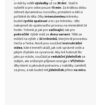
a rádi by viděli
výsledky
už za
30 dní
. Stačí ti
vyšetřit si pro sebe pouze
15 min
. Za krátkou dobu
stihneš dynamickou rozcvičku, protažení a dáš si
pořádně do těla. Díky
intenzivnímu
tréninku
budeš
rychle spalovat
a to i po tréninku - tělo
nakopneš do spalovacího procesu na minimálně 24
hodin. Trénink je jak pro
začínající
, tak pro
pokročilé
. Výběr máš ze
dvou variant
. Těšit se
můžeš na výběr z
32 tréninků
, kterými tě provedou
Verča a Terka. Nově jsou součástí
instruktážní
videa
, kde ti trenéři ukáží, jak cvik správně cvičit a
jakým chybám se vyvarovat. Aby tvé hubnutí šlo
jako po másle, součástí je
redukční jídelníček
se
stálým, ale sníženým příjmem energie s
VÝZVOU+
díky které si jakoukoli potravinu z nabídky zaměníš
za jinou, a tak budeš mít
jídelníček
přímo
na míru
.