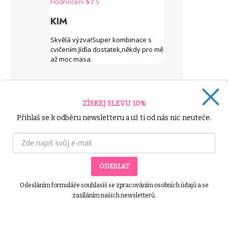
Hodnocení
5
z 5
KIM
Skvělá výzva!Super kombinace s
cvičením.Jídla dostatek,někdy pro mě
až moc masa.
ZÍSKEJ SLEVU 10%
Hodnocení
5
z 5
Přihlaš se k odběru newsletteru a už ti od nás nic neuteče.
MARTINA ?
Já jsem moc spokojená. Konečně
jsem do toho dala všechno, aby se
to hlo k lepšímu. Pro mě není důležité
ODESLAT
kolik mám kilo (také jsem zhubla jen
pár kilo – čekala jsem víc ?), ale pro
Odesláním formuláře souhlasíš se zpracováním osobních údajů a se
mě je důležité, že se cítím dobře. Pár
zasíláním našich newsletterů.
cm je dole a to jsem ráda. V
jídelníčku jsem milovala náhrady
rovnou s gramáží. Jídla byla moc