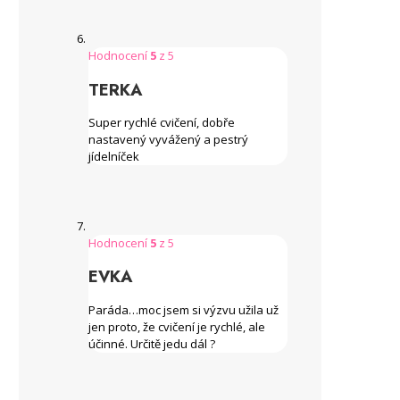
Hodnocení
5
z 5
TERKA
Super rychlé cvičení, dobře
nastavený vyvážený a pestrý
jídelníček
Hodnocení
5
z 5
EVKA
Paráda…moc jsem si výzvu užila už
jen proto, že cvičení je rychlé, ale
účinné. Určitě jedu dál ?