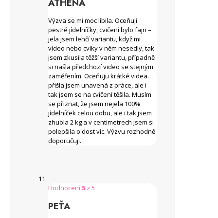
ATHÉNA
Výzva se mi moc líbila. Oceňuji
pestré jídelníčky, cvičení bylo fajn –
jela jsem lehčí variantu, když mi
video nebo cviky v něm nesedly, tak
jsem zkusila těžší variantu, případně
si našla předchozí video se stejným
zaměřením. Oceňuju krátké videa…
přišla jsem unavená z práce, ale i
tak jsem se na cvičení těšila. Musím
se přiznat, že jsem nejela 100%
jídelníček celou dobu, ale i tak jsem
zhubla 2 kg a v centimetrech jsem si
polepšila o dost víc. Výzvu rozhodně
doporučuji.
Hodnocení
5
z 5
PEŤA