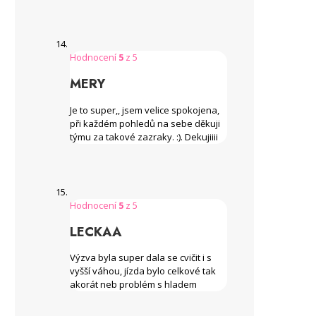
Hodnocení
5
z 5
MERY
Je to super,, jsem velice spokojena,
při každém pohledů na sebe děkuji
týmu za takové zazraky. :). Dekujiiii
Hodnocení
5
z 5
LECKAA
Výzva byla super dala se cvičit i s
vyšší váhou, jízda bylo celkové tak
akorát neb problém s hladem