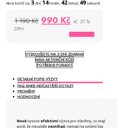
3
14
42
48
Akce končí za:
dní,
hodin,
minut,
sekund
Původní
Aktuální
990
Kč
1 190
Kč
cena
cena
vč. 21 %
byla:
je:
DPH
1
990 Kč.
KOUPIT VÝZVU
190 Kč.
VYZKOUŠEJTE NA 5 DNÍ ZDARMA
MÁM AKTIVAČNÍ KÓD
POTŘEBUJI PORADIT
DETAILNÍ POPIS VÝZVY
FAQ ANEB NEJČASTĚJŠÍ DOTAZY
PROMĚNY
HODNOCENÍ
Nová
vysoce
efektivní
výzva pro všechny, co mají
pocit, že neustále
nestíhají
, nemají na cvičení čas