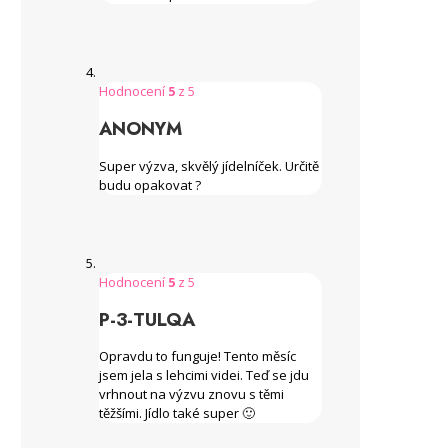
Hodnocení
5
z 5
ANONYM
Super výzva, skvělý jídelníček. Určitě
budu opakovat ?
Hodnocení
5
z 5
P-3-TULQA
Opravdu to funguje! Tento měsíc
jsem jela s lehcimi videi. Teď se jdu
vrhnout na výzvu znovu s těmi
těžšími. Jídlo také super 🙂