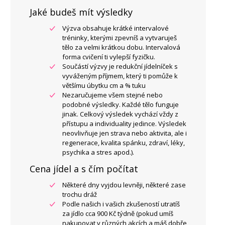
Jaké budeš mít výsledky
Výzva obsahuje krátké intervalové
tréninky, kterými zpevníš a vytvaruješ
tělo za velmi krátkou dobu. Intervalová
forma cvičení ti vylepší fyzičku.
Součástí výzvy je redukční jídelníček s
vyváženým příjmem, který ti pomůže k
většímu úbytku cm a % tuku
Nezaručujeme všem stejné nebo
podobné výsledky. Každé tělo funguje
jinak. Celkový výsledek vychází vždy z
přístupu a individuality jedince. Výsledek
neovlivňuje jen strava nebo aktivita, ale i
regenerace, kvalita spánku, zdraví, léky,
psychika a stres apod.).
Cena jídel a s čím počítat
Některé dny vyjdou levněji, některé zase
trochu dráž
Podle našich i vašich zkušeností utratíš
za jídlo cca 900 Kč týdně (pokud umíš
nakupovat v různých akcích a máš dobře