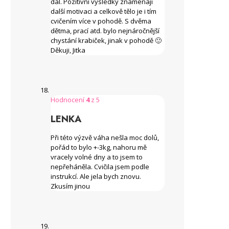
dál. Pozitivní výsledky znamenají
další motivaci a celkově tělo je i tím
cvičením více v pohodě. S dvěma
dětma, prací atd. bylo nejnáročnější
chystání krabiček, jinak v pohodě 🙂
Děkuji, Jitka
Hodnocení
4
z 5
LENKA
Při této výzvě váha nešla moc dolů,
pořád to bylo +-3kg, nahoru mě
vracely volné dny a to jsem to
nepřeháněla. Cvičila jsem podle
instrukcí. Ale jela bych znovu.
Zkusím jinou