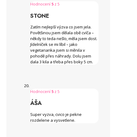
Hodnocení
5
z 5
STONE
Zatím nejlepší výzva co jsem jela.
Povětšinou jsem dělala obě cvíča –
někdy to teda nešlo, měla jsem dost.
Jídelníček se mi líbil – jako
vegetarianka jsem si měnila v
pohodě přes náhrady. Dolu jsem
dala 3 kila a třeba přes boky 5 cm.
Hodnocení
5
z 5
ÁŠA
Super vyzva, cvico je pekne
rozdelene a vysvetlene.