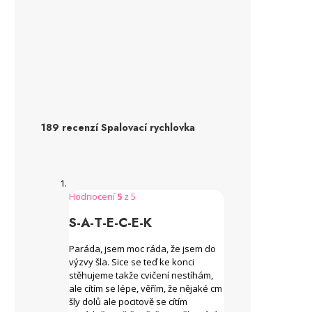
189 recenzí
Spalovací rychlovka
Hodnocení
5
z 5
S-A-T-E-C-E-K
Paráda, jsem moc ráda, že jsem do
výzvy šla. Sice se teď ke konci
stěhujeme takže cvičení nestíhám,
ale cítím se lépe, věřím, že nějaké cm
šly dolů ale pocitově se cítím