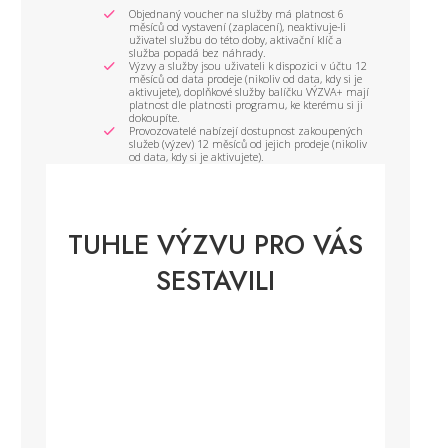
Objednaný voucher na služby má platnost 6
měsíců od vystavení (zaplacení), neaktivuje-li
uživatel službu do této doby, aktivační klíč a
služba popadá bez náhrady.
Výzvy a služby jsou uživateli k dispozici v účtu 12
měsíců od data prodeje (nikoliv od data, kdy si je
aktivujete), doplňkové služby balíčku VÝZVA+ mají
platnost dle platnosti programu, ke kterému si ji
dokoupíte.
Provozovatelé nabízejí dostupnost zakoupených
služeb (výzev) 12 měsíců od jejich prodeje (nikoliv
od data, kdy si je aktivujete).
TUHLE VÝZVU PRO VÁS
SESTAVILI