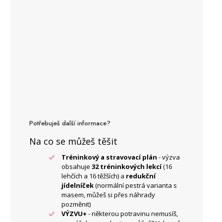
Potřebuješ další informace?
Na co se můžeš těšit
Tréninkový a stravovací plán
- výzva
obsahuje
32 tréninkových lekcí
(16
lehčích a 16 těžších) a
redukční
jídelníček
(normální pestrá varianta s
masem, můžeš si přes náhrady
pozměnit)
VÝZVU+
- některou potravinu nemusíš,