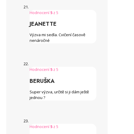
Hodnocení
5
z 5
JEANETTE
Výzva mi sedla. Cvičení časově
nenáročné
Hodnocení
5
z 5
BERUŠKA
Super výzva, určitě si ji dám ještě
jednou ?
Hodnocení
5
z 5