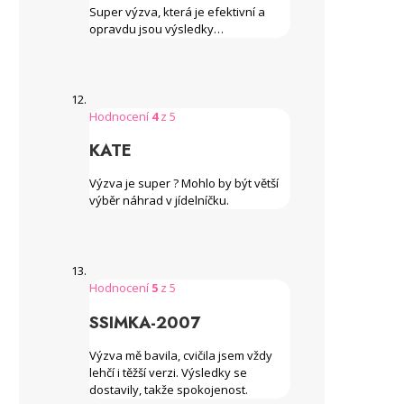
Super výzva, která je efektivní a
opravdu jsou výsledky…
Hodnocení
4
z 5
KATE
Výzva je super ? Mohlo by být větší
výběr náhrad v jídelníčku.
Hodnocení
5
z 5
SSIMKA-2007
Výzva mě bavila, cvičila jsem vždy
lehčí i těžší verzi. Výsledky se
dostavily, takže spokojenost.