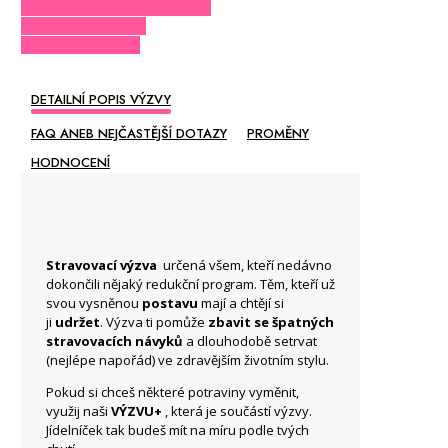
VYZKOUŠEJTE NA 5 DNÍ ZDARMA
MÁM AKTIVAČNÍ KÓD
POTŘEBUJI PORADIT
DETAILNÍ POPIS VÝZVY
FAQ ANEB NEJČASTĚJŠÍ DOTAZY
PROMĚNY
HODNOCENÍ
Stravovací výzva
určená všem, kteří nedávno
dokončili nějaký redukční program. Těm, kteří už
svou vysněnou
postavu
mají a chtějí si
ji
udržet
. Výzva ti pomůže
zbavit se špatných
stravovacích návyků
a dlouhodobě setrvat
(nejlépe napořád) ve zdravějším životním stylu.
Pokud si chceš některé potraviny vyměnit,
využij naši
VÝZVU+
, která je součástí výzvy.
Jídelníček tak budeš mít na míru podle tvých