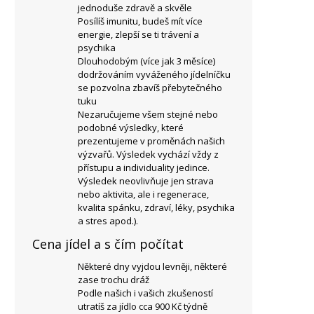
jednoduše zdravě a skvěle
Posílíš imunitu, budeš mít více
energie, zlepší se ti trávení a
psychika
Dlouhodobým (více jak 3 měsíce)
dodržováním vyváženého jídelníčku
se pozvolna zbavíš přebytečného
tuku
Nezaručujeme všem stejné nebo
podobné výsledky, které
prezentujeme v proměnách našich
výzvařů. Výsledek vychází vždy z
přístupu a individuality jedince.
Výsledek neovlivňuje jen strava
nebo aktivita, ale i regenerace,
kvalita spánku, zdraví, léky, psychika
a stres apod.).
Cena jídel a s čím počítat
Některé dny vyjdou levněji, některé
zase trochu dráž
Podle našich i vašich zkušeností
utratíš za jídlo cca 900 Kč týdně