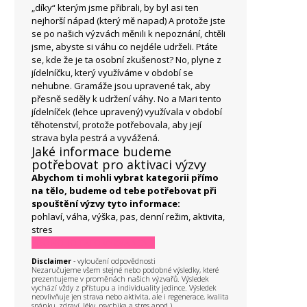
„díky“ kterým jsme přibrali, by byl asi ten
nejhorší nápad (který mě napad) A protože jste
se po našich výzvách měnili k nepoznání, chtěli
jsme, abyste si váhu co nejdéle udrželi. Ptáte
se, kde že je ta osobní zkušenost? No, plyne z
jídelníčku, který využíváme v období se
nehubne. Gramáže jsou upravené tak, aby
přesně seděly k udržení váhy. No a Mari tento
jídelníček (lehce upravený) využívala v období
těhotenství, protože potřebovala, aby její
strava byla pestrá a vyvážená.
Jaké informace budeme
potřebovat pro aktivaci výzvy
Abychom ti mohli vybrat kategorii přímo
na tělo, budeme od tebe potřebovat při
spouštění výzvy tyto informace:
pohlaví, váha, výška, pas, denní režim, aktivita,
stres
PRO KOHO TATO VÝZVA NENÍ?
Disclaimer
- vyloučení odpovědnosti
Nezaručujeme všem stejné nebo podobné výsledky, které
prezentujeme v proměnách našich výzvařů. Výsledek
vychází vždy z přístupu a individuality jedince. Výsledek
neovlivňuje jen strava nebo aktivita, ale i regenerace, kvalita
spánku, zdraví, léky, psychika a stres apod.).