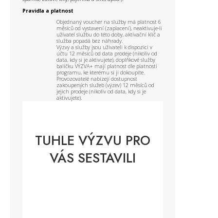
Pravidla a platnost
Objednaný voucher na služby má platnost 6
měsíců od vystavení (zaplacení), neaktivuje-li
uživatel službu do této doby, aktivační klíč a
služba popadá bez náhrady.
Výzvy a služby jsou uživateli k dispozici v
účtu 12 měsíců od data prodeje (nikoliv od
data, kdy si je aktivujete), doplňkové služby
balíčku VÝZVA+ mají platnost dle platnosti
programu, ke kterému si ji dokoupíte.
Provozovatelé nabízejí dostupnost
zakoupených služeb (výzev) 12 měsíců od
jejich prodeje (nikoliv od data, kdy si je
aktivujete).
TUHLE VÝZVU PRO
VÁS SESTAVILI