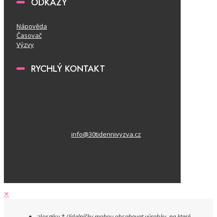
ODKAZY
Nápověda
Časovač
Výzvy
RYCHLÝ KONTAKT
info@30tidennivyzva.cz
✕
alergiky *
(Jídelníčky mohou obsahovat výrobky, na které