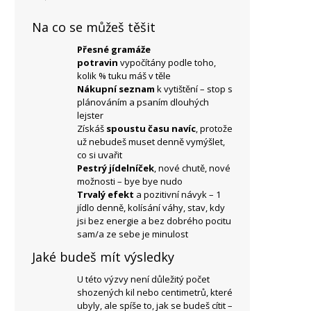
Na co se můžeš těšit
Přesné gramáže
potravin
vypočítány podle toho,
kolik % tuku máš v těle
Nákupní seznam
k vytištění – stop s
plánováním a psaním dlouhých
lejster
Získáš
spoustu času navíc
, protože
už nebudeš muset denně vymýšlet,
co si uvařit
Pestrý jídelníček
, nové chutě, nové
možnosti – bye bye nudo
Trvalý efekt
a pozitivní návyk – 1
jídlo denně, kolísání váhy, stav, kdy
jsi bez energie a bez dobrého pocitu
sam/a ze sebe je minulost
Jaké budeš mít výsledky
U této výzvy není důležitý počet
shozených kil nebo centimetrů, které
ubyly, ale spíše to, jak se budeš cítit –