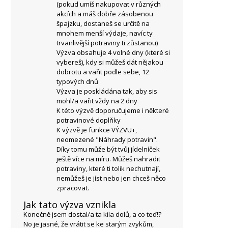
(pokud umíš nakupovat v různých
akcích a máš dobře zásobenou
špajzku, dostaneš se určitě na
mnohem menší výdaje, navíc ty
trvanlivější potraviny ti zůstanou)
Výzva obsahuje 4 volné dny (které si
vybereš), kdy si můžeš dát nějakou
dobrotu a vařit podle sebe, 12
typových dnů
Výzva je poskládána tak, aby sis
mohl/a vařit vždy na 2 dny
K této výzvě doporučujeme i některé
potravinové doplňky
K výzvě je funkce VÝZVU+,
neomezené "Náhrady potravin".
Díky tomu může být tvůj jídelníček
ještě více na míru. Můžeš nahradit
potraviny, které ti tolik nechutnají,
nemůžeš je jíst nebo jen chceš něco
zpracovat.
Jak tato výzva vznikla
Konečně jsem dostal/a ta kila dolů, a co teď!?
No je jasné, že vrátit se ke starým zvykům,