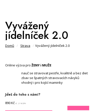
Vyvážený
jídelníček 2.0
Domů
/
Strava
/
Vyvážený jídelníček 2.0
Online výzva pro
ŽENY i MUŽE
nauč se stravovat pestře, kvalitně a bez diet
zbav se špatných stravovacích návyků
vhodný i pro kojící maminky
Jdeš do toho s námi?
890
Kč
vč. 21 % DPH
KOUPIT VÝZVU