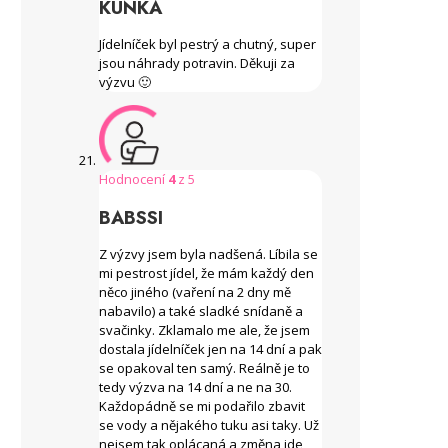
KUNKA
Jídelníček byl pestrý a chutný, super
jsou náhrady potravin. Děkuji za
výzvu 🙂
Hodnocení
4
z 5
BABSSI
Z výzvy jsem byla nadšená. Líbila se
mi pestrost jídel, že mám každý den
něco jiného (vaření na 2 dny mě
nabavilo) a také sladké snídaně a
svačinky. Zklamalo me ale, že jsem
dostala jídelníček jen na 14 dní a pak
se opakoval ten samý. Reálně je to
tedy výzva na 14 dní a ne na 30.
Každopádně se mi podařilo zbavit
se vody a nějakého tuku asi taky. Už
nejsem tak oplácaná a změna jde