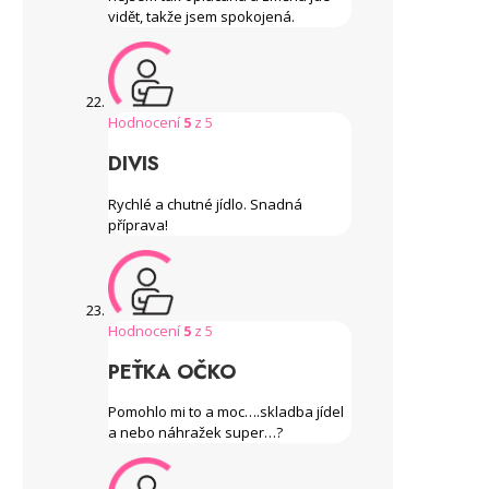
vidět, takže jsem spokojená.
Hodnocení
5
z 5
DIVIS
Rychlé a chutné jídlo. Snadná
příprava!
Hodnocení
5
z 5
PEŤKA OČKO
Pomohlo mi to a moc….skladba jídel
a nebo náhražek super…?