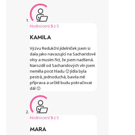
Hodnocení
5
z 5
KAMILA
Výzvu Redukční jídelníček jsem si
dala jako navazující na Sacharidové
vlny a musím říct, že jsem nadšená.
Narozdíl od Sacharidových vln jsem
neměla pocit hladu 🙂 Jídla byla
pestrá, jednoduchá, bavila mě
příprava a určitě budu pokračovat
dál 🙂
Hodnocení
5
z 5
MARA