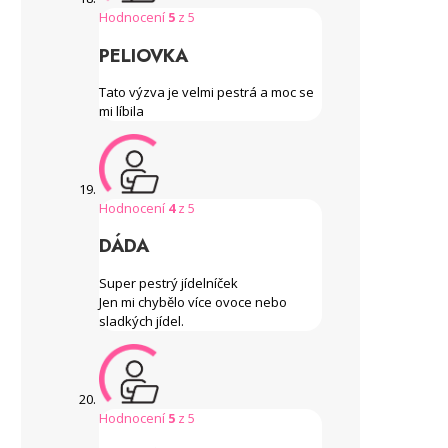
Hodnocení
5
z 5
PELIOVKA
Tato výzva je velmi pestrá a moc se
mi líbila
Hodnocení
4
z 5
DÁDA
Super pestrý jídelníček
Jen mi chybělo více ovoce nebo
sladkých jídel.
Hodnocení
5
z 5