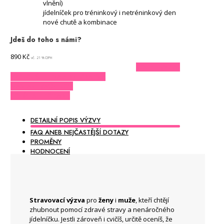
vlnění)
jídelníček pro tréninkový i netréninkový den
nové chutě a kombinace
Jdeš do toho s námi?
890
Kč
vč. 21 % DPH
KOUPIT VÝZVU
VYZKOUŠEJTE NA 5 DNÍ ZDARMA
MÁM AKTIVAČNÍ KÓD
POTŘEBUJI PORADIT
DETAILNÍ POPIS VÝZVY
FAQ ANEB NEJČASTĚJŠÍ DOTAZY
PROMĚNY
HODNOCENÍ
Stravovací výzva
pro
ženy
i
muže
, kteří chtějí
zhubnout pomocí zdravé stravy a nenáročného
jídelníčku. Jestli zároveň i cvičíš, určitě oceníš, že