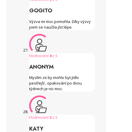
GOGITO
Výzva mi moc pomohla. Díky výzvy
jsem se naučila jíst lépe.
Hodnocení
4
z 5
ANONYM
Myslím ze by mohlo byt jídlo
pestřejší , opakování po dvou
týdnech je nic moc.
Hodnocení
2
z 5
KATY