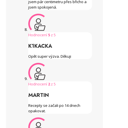
jsem pár centimetru přes břicho a
jsem spokojená.
Hodnocení
5
z 5
K1KACKA
Opět super výzva. Děkuji
Hodnocení
2
z 5
MARTIN
Recepty se začali po 14 dnech
opakovat.