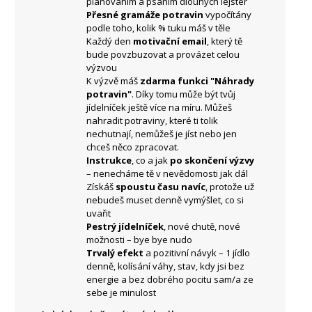
plánováním a psaním dlouhých lejster
Přesné gramáže potravin
vypočítány
podle toho, kolik % tuku máš v těle
Každý den
motivační email
, který tě
bude povzbuzovat a provázet celou
výzvou
K výzvě máš
zdarma funkci "Náhrady
potravin"
. Díky tomu může být tvůj
jídelníček ještě více na míru. Můžeš
nahradit potraviny, které ti tolik
nechutnají, nemůžeš je jíst nebo jen
chceš něco zpracovat.
Instrukce
, co a jak
po skončení výzvy
– nenecháme tě v nevědomosti jak dál
Získáš
spoustu času navíc
, protože už
nebudeš muset denně vymýšlet, co si
uvařit
Pestrý jídelníček
, nové chutě, nové
možnosti – bye bye nudo
Trvalý efekt
a pozitivní návyk – 1 jídlo
denně, kolísání váhy, stav, kdy jsi bez
energie a bez dobrého pocitu sam/a ze
sebe je minulost