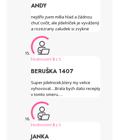
ANDY
nejdřív jsem měla hlad a žádnou
chuť cvičit, ale jídelníček je vyvážený
a rozezrany zaludek si zvykne
Hodnocení
5
z 5
BERUŠKA 1407
Super jidelnicek,ktery my velice
vyhovoval….Brala bych dalsi recepty
v tomto smeru….
Hodnocení
5
z 5
JANKA