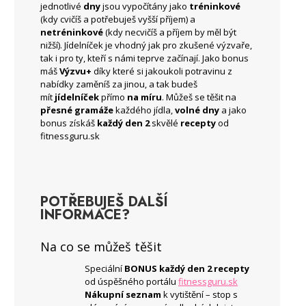
jednotlivé
dny
jsou vypočítány jako
tréninkové
(kdy cvičíš a potřebuješ vyšší příjem) a
netréninkové
(kdy necvičíš a příjem by měl být
nižší). Jídelníček je vhodný jak pro zkušené výzvaře,
tak i pro ty, kteří s námi teprve začínají. Jako bonus
máš
Výzvu+
díky které si jakoukoli potravinu z
nabídky zaměníš za jinou, a tak budeš
mít
jídelníček
přímo
na míru
. Můžeš se těšit na
přesné gramáže
každého jídla,
volné dny
a jako
bonus získáš
každý den 2
skvělé
recepty
od
fitnessguru.sk
POTŘEBUJEŠ DALŠÍ
INFORMACE?
Na co se můžeš těšit
Speciální
BONUS každý den 2 recepty
od úspěšného portálu
fitnessguru.sk
Nákupní seznam
k vytištění – stop s