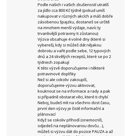
Podle našich i vašich zkušeností utratíš
za jídlo cca 800 Kč týdně (pokud umíš
nakupovat v různých akcích a máš dobře
zásobenou špajzku, dostaneš se určitě
na mnohem menší výdaje, navíc ty
trvanlivější potraviny ti zůstanou)
Výzva obsahuje 4 volné dny (které si
vybereš), kdy si můžeš dát nějakou
dobrotu a vařit podle sebe, 12 typových
dnů a 24 skvělých receptů, které se po 2
týdnech zopakují
K této výzvě doporučujeme i některé
potravinové doplňky
Než si ale cokoliv zakoupíš,
doporučujeme výzvu aktivovat,
kouknout se na informace a rady a pak
si případně obstarat věci, které ti chybí
Neboj, budeš mít na všechno dost času,
první den výzvy je čistě informační a
plánovací
Když se cokoliv přihodí (onemocníš,
odjedeš na neplánovanou dovču…),
můžeš si výzvu dát do pozice PAUZA a až