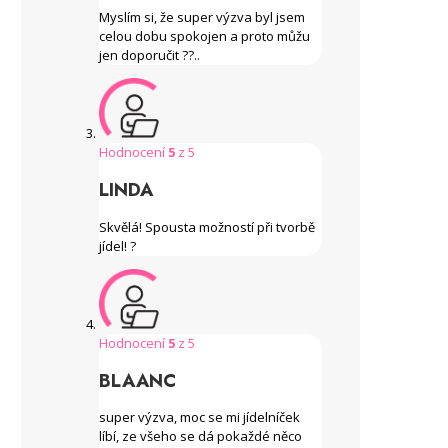
Myslím si, že super výzva byl jsem
celou dobu spokojen a proto můžu
jen doporučit ??..
Hodnocení
5
z 5
LINDA
Skvělá! Spousta možností při tvorbě
jídel! ?
Hodnocení
5
z 5
BLAANC
super výzva, moc se mi jídelníček
líbí, ze všeho se dá pokaždé něco