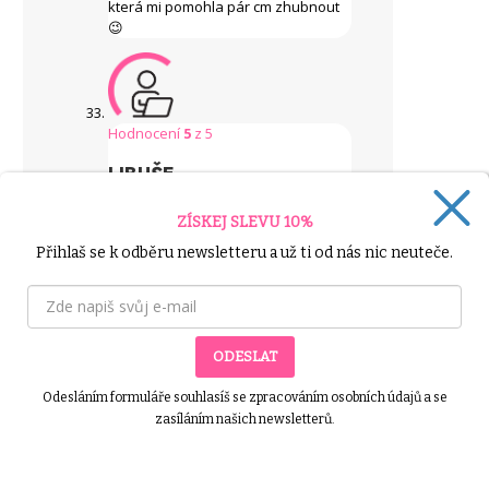
která mi pomohla pár cm zhubnout
😉
Hodnocení
5
z 5
LIBUŠE
Tato výzva se dobře dodržuje a
ZÍSKEJ SLEVU 10%
naučí zdravé stravovací návyky.
Přihlaš se k odběru newsletteru a už ti od nás nic neuteče.
Hodnocení
2
z 5
ODESLAT
MONI
Odesláním formuláře souhlasíš se zpracováním osobních údajů a se
zasíláním našich newsletterů.
Tato výzva mi příliš nevyhovovala.
Při netréninkovém dni mi velmi
chyběla odpolední svačina, takže
jsem si rozdělovala oběd na dvakrát,