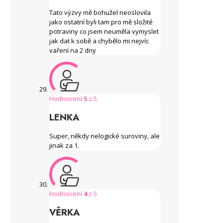
Tato výzvy mě bohužel neoslovila
jako ostatní byli tam pro mě složité
potraviny co jsem neuměla vymyslet
jak dat k sobě a chybělo mi nejvíc
vaření na 2 dny
Hodnocení
5
z 5
LENKA
Super, někdy nelogické suroviny, ale
jinak za 1.
Hodnocení
4
z 5
VĚRKA