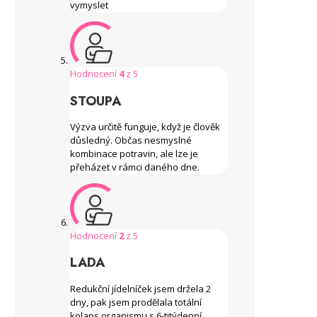
vymyslet
Hodnocení
4
z 5
STOUPA
Výzva určitě funguje, když je člověk
důsledný. Občas nesmyslné
kombinace potravin, ale lze je
přeházet v rámci daného dne.
Hodnocení
2
z 5
LADA
Redukční jídelníček jsem držela 2
dny, pak jsem prodělala totální
kolaps organismu s 6-titýdenní