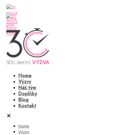
Home
Výzvy
Náš tým
Doplňky
Blog
Kontakt
✕
Home
Výzvy