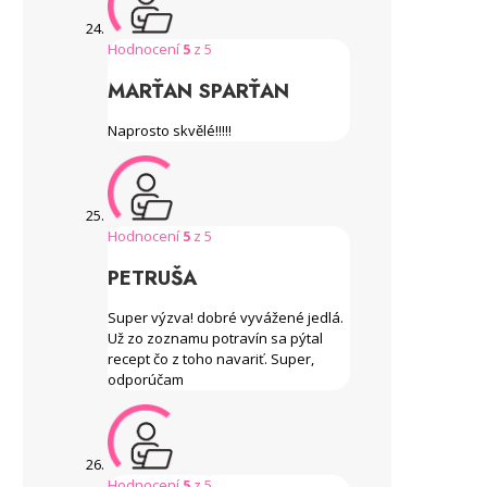
Hodnocení
5
z 5
MARŤAN SPARŤAN
Naprosto skvělé!!!!!
Hodnocení
5
z 5
PETRUŠA
Super výzva! dobré vyvážené jedlá.
Už zo zoznamu potravín sa pýtal
recept čo z toho navariť. Super,
odporúčam
Hodnocení
5
z 5