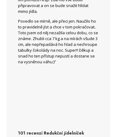
připravovat a on se bude snažit hlídat
mimo jídla.
Povedlo se mírně, ale přeci jen. Naučilo ho
to pravidelně jíst a chce v tom pokračovat..
Toto jsem od něj nezažila celou dobu, co se
známe. Zhubli cca 7 kg a na mírách všude 3
cm, ale nepřepadává ho hlad a nechroupe
tabulky čokolády na noc. Super!! Děkuji a
snad ho ten přístup nepustí a dostane se
na vysněnou váhu:)”
101 recenzí
Redukční jídelníček