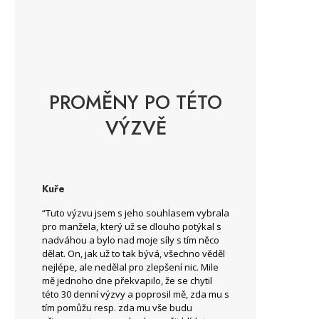
PROMĚNY PO TÉTO
VÝZVĚ
Kuře
“Tuto výzvu jsem s jeho souhlasem vybrala
pro manžela, který už se dlouho potýkal s
nadváhou a bylo nad moje síly s tím něco
dělat. On, jak už to tak bývá, všechno věděl
nejlépe, ale nedělal pro zlepšení nic. Mile
mě jednoho dne překvapilo, že se chytil
této 30 denní výzvy a poprosil mě, zda mu s
tím pomůžu resp. zda mu vše budu