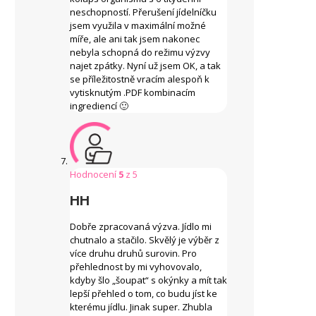
neschopností. Přerušení jídelníčku
jsem využila v maximální možné
míře, ale ani tak jsem nakonec
nebyla schopná do režimu výzvy
najet zpátky. Nyní už jsem OK, a tak
se příležitostně vracím alespoň k
vytisknutým .PDF kombinacím
ingrediencí 🙂
Hodnocení
5
z 5
HH
Dobře zpracovaná výzva. Jídlo mi
chutnalo a stačilo. Skvělý je výběr z
více druhu druhů surovin. Pro
přehlednost by mi vyhovovalo,
kdyby šlo „šoupat“ s okýnky a mít tak
lepší přehled o tom, co budu jíst ke
kterému jídlu. Jinak super. Zhubla