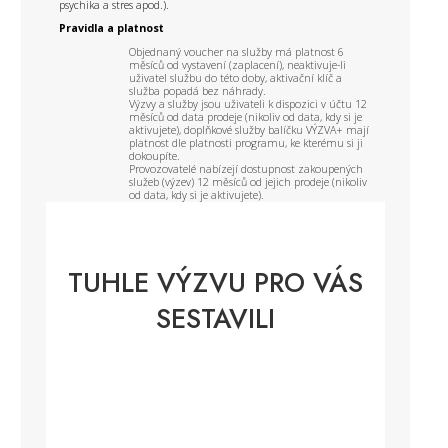
psychika a stres apod.).
Pravidla a platnost
Objednaný voucher na služby má platnost 6
měsíců od vystavení (zaplacení), neaktivuje-li
uživatel službu do této doby, aktivační klíč a
služba popadá bez náhrady.
Výzvy a služby jsou uživateli k dispozici v účtu 12
měsíců od data prodeje (nikoliv od data, kdy si je
aktivujete), doplňkové služby balíčku VÝZVA+ mají
platnost dle platnosti programu, ke kterému si ji
dokoupíte.
Provozovatelé nabízejí dostupnost zakoupených
služeb (výzev) 12 měsíců od jejich prodeje (nikoliv
od data, kdy si je aktivujete).
TUHLE VÝZVU PRO VÁS
SESTAVILI