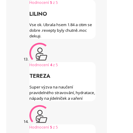
Hodnocení
5
z 5
LILINO
Vse ok. Ubrala hsem 1.84 a citim se
dobre .rexepty byly chutně..moc
dekuji.
Hodnocení
4
z 5
TEREZA
Super výzva na naučení
pravidelného stravování, hydratace,
nápady na jídelníček a vaření
Hodnocení
5
z 5