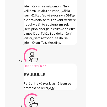
Jídelníček mi velmi pomohl. Ne k
velkému úbytku na váze, (vážíla
jsem 62 Kg před výzvou, nyní 59 Kg),
ale srovnalo se mi zažívání, veškeré
neduhy s tímto spojené zmizely.
Jsem plná energie a celkově se cítím
o moc lépe. Takže i po dokončení
výzvy, jsem rozhodnuta dál se
jídelníčkem řídit. Moc díky.
Hodnocení
5
z 5
EVUUULLE
Parádní je výzva, krásně jsem se
protáhla na lekci jógy.