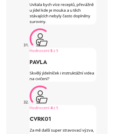
Uvítala bych více receptů, převážně
u jídel kde je mouka a u těch
stávajících nebyly často doplněny
suroviny.
Hodnocení
5
z 5
PAVLA
Skvělý jídelníček i instruktážní videa
na cvičení?
Hodnocení
4
z 5
CVRK01
Za mě další super stravovací výzva,