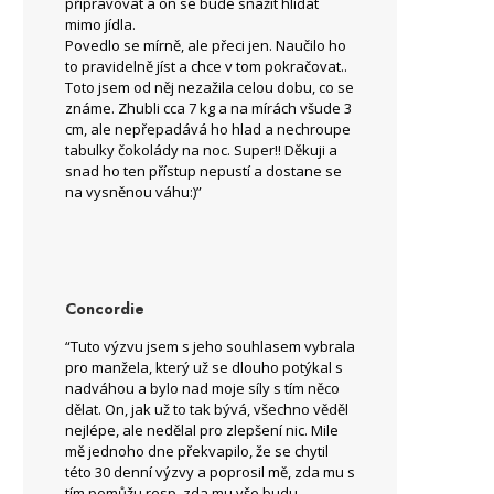
připravovat a on se bude snažit hlídat
mimo jídla.
Povedlo se mírně, ale přeci jen. Naučilo ho
to pravidelně jíst a chce v tom pokračovat..
Toto jsem od něj nezažila celou dobu, co se
známe. Zhubli cca 7 kg a na mírách všude 3
cm, ale nepřepadává ho hlad a nechroupe
tabulky čokolády na noc. Super!! Děkuji a
snad ho ten přístup nepustí a dostane se
na vysněnou váhu:)”
Concordie
“Tuto výzvu jsem s jeho souhlasem vybrala
pro manžela, který už se dlouho potýkal s
nadváhou a bylo nad moje síly s tím něco
dělat. On, jak už to tak bývá, všechno věděl
nejlépe, ale nedělal pro zlepšení nic. Mile
mě jednoho dne překvapilo, že se chytil
této 30 denní výzvy a poprosil mě, zda mu s
tím pomůžu resp. zda mu vše budu