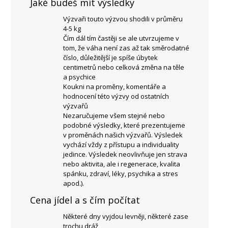
Jaké budeš mít výsledky
Výzvaři touto výzvou shodili v průměru
4-5 kg
Čím dál tím častěji se ale utvrzujeme v
tom, že váha není zas až tak směrodatné
číslo, důležitější je spíše úbytek
centimetrů nebo celková změna na těle
a psychice
Koukni na proměny, komentáře a
hodnocení této výzvy od ostatních
výzvařů
Nezaručujeme všem stejné nebo
podobné výsledky, které prezentujeme
v proměnách našich výzvařů. Výsledek
vychází vždy z přístupu a individuality
jedince. Výsledek neovlivňuje jen strava
nebo aktivita, ale i regenerace, kvalita
spánku, zdraví, léky, psychika a stres
apod.).
Cena jídel a s čím počítat
Některé dny vyjdou levněji, některé zase
trochu dráž