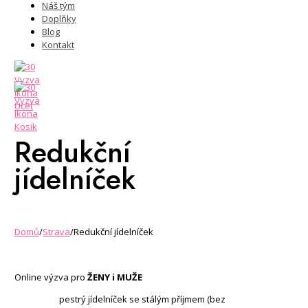
Náš tým
Doplňky
Blog
Kontakt
Redukční
jídelníček
Domů
/
Strava
/
Redukční jídelníček
Online výzva pro
ŽENY i MUŽE
pestrý jídelníček se stálým příjmem (bez