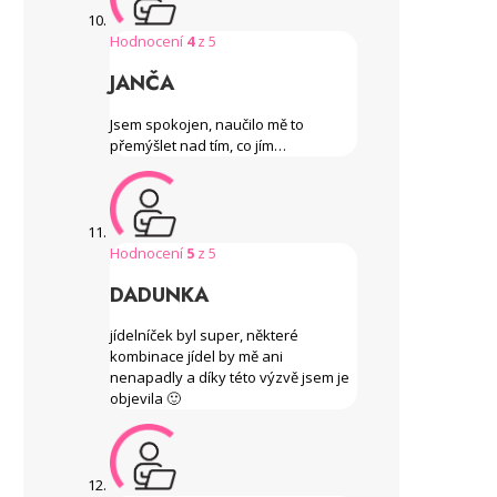
Hodnocení
4
z 5
JANČA
Jsem spokojen, naučilo mě to
přemýšlet nad tím, co jím…
Hodnocení
5
z 5
DADUNKA
jídelníček byl super, některé
kombinace jídel by mě ani
nenapadly a díky této výzvě jsem je
objevila 🙂