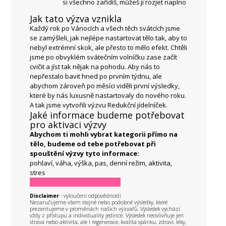
si všechno zařídíš, můžeš ji rozjet naplno
Jak tato výzva vznikla
Každý rok po Vánocích a všech těch svátcích jsme
se zamýšleli, jak nejlépe nastartovat tělo tak, aby to
nebyl extrémní skok, ale přesto to mělo efekt. Chtěli
jsme po obvyklém svátečním volníčku zase začít
cvičit a jíst tak nějak na pohodu. Aby nás to
nepřestalo bavit hned po prvním týdnu, ale
abychom zároveň po měsíci viděli první výsledky,
které by nás luxusně nastartovaly do nového roku.
A tak jsme vytvořili výzvu Redukční jídelníček.
Jaké informace budeme potřebovat
pro aktivaci výzvy
Abychom ti mohli vybrat kategorii přímo na
tělo, budeme od tebe potřebovat při
spouštění výzvy tyto informace:
pohlaví, váha, výška, pas, denní režim, aktivita,
stres
PRO KOHO TATO VÝZVA NENÍ?
Disclaimer
- vyloučení odpovědnosti
Nezaručujeme všem stejné nebo podobné výsledky, které
prezentujeme v proměnách našich výzvařů. Výsledek vychází
vždy z přístupu a individuality jedince. Výsledek neovlivňuje jen
strava nebo aktivita, ale i regenerace, kvalita spánku, zdraví, léky,