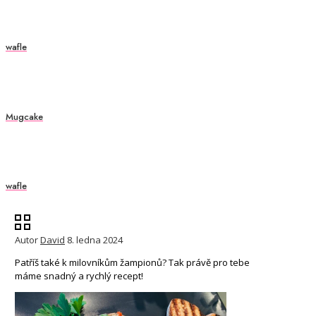
wafle
Mugcake
wafle
Autor
David
8. ledna 2024
Patříš také k milovníkům žampionů? Tak právě pro tebe
máme snadný a rychlý recept!