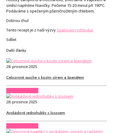
směsí naplníme hlavičky. Pečeme 15-20 minut při 190°C.
Podáváme s opečeným pšeničnožitným chlebem.
Dobrou chuť
Tento recept je z naší výzvy
Spalovací rychlovka
.
Sdílet
Další články
28. prosince 2025
Celozrnné quiche s kozím sýrem a špenátem
CHCI CELÝ ČLÁNEK
28. prosince 2025
Avokádové jednohubky s lososem
CHCI CELÝ ČLÁNEK