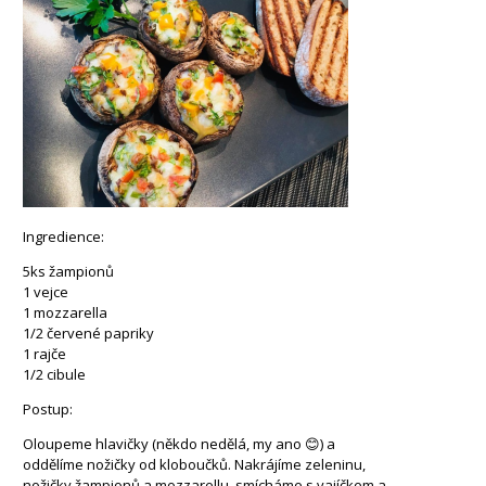
Ingredience:
5ks žampionů
1 vejce
1 mozzarella
1/2 červené papriky
1 rajče
1/2 cibule
Postup:
Oloupeme hlavičky (někdo nedělá, my ano 😊) a
oddělíme nožičky od kloboučků. Nakrájíme zeleninu,
nožičky žampionů a mozzarellu, smícháme s vajíčkem a