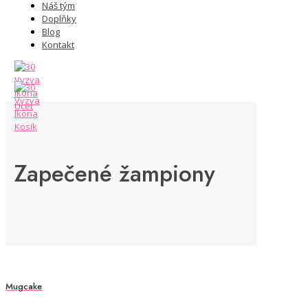
Náš tým
Doplňky
Blog
Kontakt
Zapečené žampiony
Mugcake