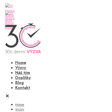
Home
Výzvy
Náš tým
Doplňky
Blog
Kontakt
✕
Home
Výzvy