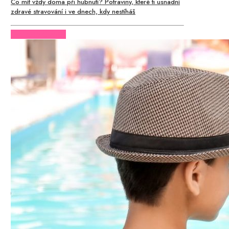
Co mít vždy doma při hubnutí? Potraviny, které ti usnadní
zdravé stravování i ve dnech, kdy nestíháš
CHCI CELÝ ČLÁNEK