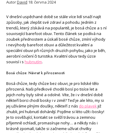
Autor
David
18. června 2024
V dnešní uspěchané době se stále více lidí snaží najít
způsoby, jak zlepšit své zdraví a pohodu. Jedním z
trendů, který získává na popularitě, je bosá chůze a s ní
související barefoot obuv. Tento článek se podívá na
zoubek přednostem a úskalí bosé chůze, zmíní výhody
i nevýhody barefoot obuvi a důležitost kvalitní a
speciální obuvi při různých druzích pohybu, jako je běh,
aerobní cvičení či turistika. Kvalitní obuv tedy úzce
souvisí i s
hubnutím
.
Bosá chůze: Návrat k přirozenosti
Bosá chůze, tedy chůze bez obuvi, je pro lidské tělo
přirozená. Naši předkové chodili bosí po tisíce let a
jejich nohy byly silné a odolné. Víte, že i v dnešní době
někteří borci chodí bosky i v zimě? Teď je ale léto, my si
jej užíváme plnými doušky, někteří z nás
do plavek
již
zhubli, jiní hubnutí dohánějí. Pojďme si léto užít i bosky!
Je to osvěžující, kontakt se svěží trávou a zeminou
příjemně ochladí, promasíruje nohy… a někdy nás i
krásně zpomalí, takže si začneme užívat chvilky