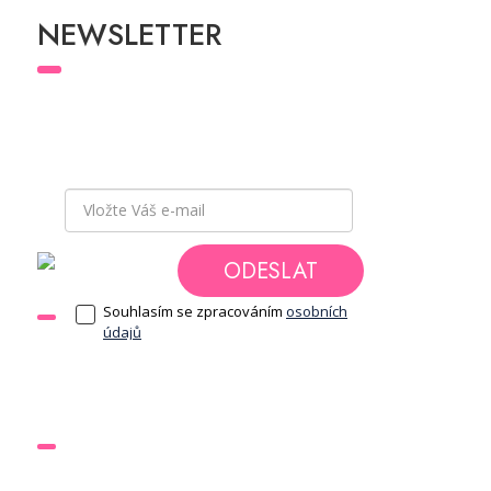
NEWSLETTER
Přihlaste se k odběru newsletteru
a buďte v
obraze a mějte přehled o všech novinkách
a akcích, které pro Vás chystáme.
ODESLAT
Souhlasím se zpracováním
osobních
DOKUMENTY
údajů
Obchodní podmínky
Ochrana osobních údajů
ODKAZY