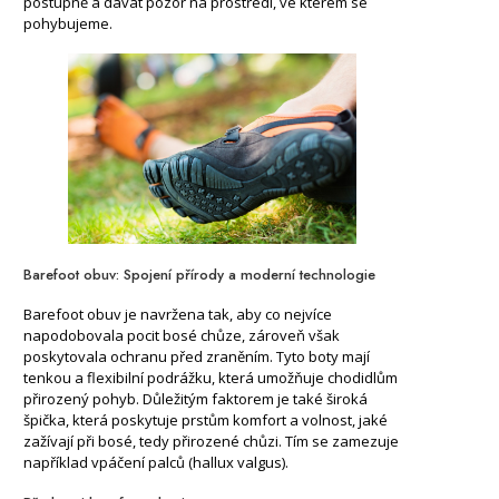
postupně a dávat pozor na prostředí, ve kterém se
pohybujeme.
Barefoot obuv: Spojení přírody a moderní technologie
Barefoot obuv je navržena tak, aby co nejvíce
napodobovala pocit bosé chůze, zároveň však
poskytovala ochranu před zraněním. Tyto boty mají
tenkou a flexibilní podrážku, která umožňuje chodidlům
přirozený pohyb. Důležitým faktorem je také široká
špička, která poskytuje prstům komfort a volnost, jaké
zažívají při bosé, tedy přirozené chůzi. Tím se zamezuje
například vpáčení palců (hallux valgus).