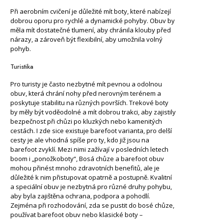
Při aerobním cvičení je důležité mít boty, které nabízejí
dobrou oporu pro rychlé a dynamické pohyby. Obuv by
měla mít dostatečné tlumení, aby chránila klouby před
nárazy, a zároveň být flexibilní, aby umožnila volný
pohyb.
Turistika
Pro turisty je často nezbytné mít pevnou a odolnou
obuv, která chrání nohy před nerovným terénem a
poskytuje stabilitu na různých površích. Trekové boty
by měly být voděodolné a mít dobrou trakci, aby zajistily
bezpečnost při chůzi po kluzkých nebo kamenitých
cestách. I zde sice existuje barefoot varianta, pro delší
cesty je ale vhodná spíše pro ty, kdo již jsou na
barefoot zvyklí. Mezi nimi zažívají v posledních letech
boom i „ponožkoboty“, Bosá chůze a barefoot obuv
mohou přinést mnoho zdravotních benefitů, ale je
důležité k nim přistupovat opatrně a postupně. Kvalitní
a speciální obuv je nezbytná pro různé druhy pohybu,
aby byla zajištěna ochrana, podpora a pohodlí.
Zejména při rozhodování, zda se pustit do bosé chůze,
používat barefoot obuv nebo klasické boty –