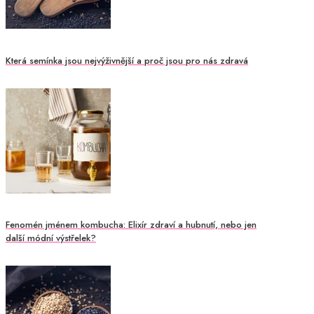
Která semínka jsou nejvýživnější a proč jsou pro nás zdravá
Fenomén jménem kombucha: Elixír zdraví a hubnutí, nebo jen
další módní výstřelek?