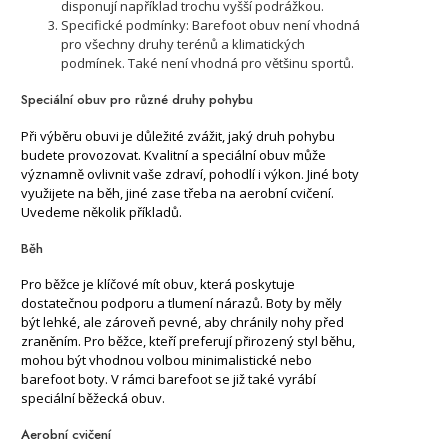
disponují například trochu vyšší podrážkou.
Specifické podmínky: Barefoot obuv není vhodná
pro všechny druhy terénů a klimatických
podmínek. Také není vhodná pro většinu sportů.
Speciální obuv pro různé druhy pohybu
Při výběru obuvi je důležité zvážit, jaký druh pohybu
budete provozovat. Kvalitní a speciální obuv může
významně ovlivnit vaše zdraví, pohodlí i výkon. Jiné boty
využijete na běh, jiné zase třeba na aerobní cvičení.
Uvedeme několik příkladů.
Běh
Pro běžce je klíčové mít obuv, která poskytuje
dostatečnou podporu a tlumení nárazů. Boty by měly
být lehké, ale zároveň pevné, aby chránily nohy před
zraněním. Pro běžce, kteří preferují přirozený styl běhu,
mohou být vhodnou volbou minimalistické nebo
barefoot boty. V rámci barefoot se již také vyrábí
speciální běžecká obuv.
Aerobní cvičení