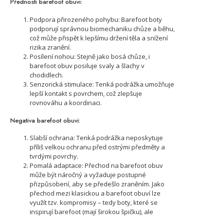
Přednosti barefoot obuvi:
Podpora přirozeného pohybu: Barefoot boty
podporují správnou biomechaniku chůze a běhu,
což může přispět k lepšímu držení těla a snížení
rizika zranění.
Posílení nohou: Stejně jako bosá chůze, i
barefoot obuv posiluje svaly a šlachy v
chodidlech.
Senzorická stimulace: Tenká podrážka umožňuje
lepší kontakt s povrchem, což zlepšuje
rovnováhu a koordinaci.
Negativa barefoot obuvi:
Slabší ochrana: Tenká podrážka neposkytuje
příliš velkou ochranu před ostrými předměty a
tvrdými povrchy.
Pomalá adaptace: Přechod na barefoot obuv
může být náročný a vyžaduje postupné
přizpůsobení, aby se předešlo zraněním. Jako
přechod mezi klasickou a barefoot obuví lze
využít tzv. kompromisy – tedy boty, které se
inspirují barefoot (mají širokou špičku), ale