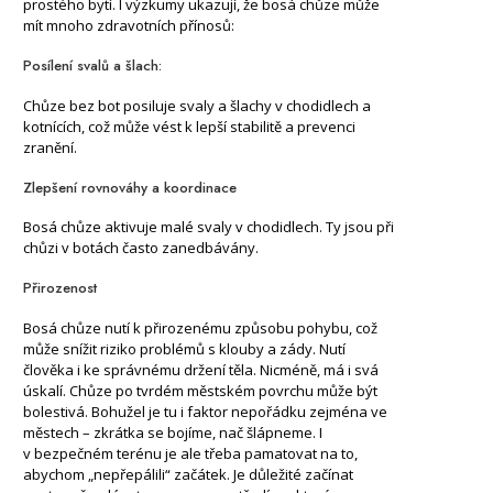
prostého bytí. I výzkumy ukazují, že bosá chůze může
mít mnoho zdravotních přínosů:
Posílení svalů a šlach:
Chůze bez bot posiluje svaly a šlachy v chodidlech a
kotnících, což může vést k lepší stabilitě a prevenci
zranění.
Zlepšení rovnováhy a koordinace
Bosá chůze aktivuje malé svaly v chodidlech. Ty jsou při
chůzi v botách často zanedbávány.
Přirozenost
Bosá chůze nutí k přirozenému způsobu pohybu, což
může snížit riziko problémů s klouby a zády. Nutí
člověka i ke správnému držení těla. Nicméně, má i svá
úskalí. Chůze po tvrdém městském povrchu může být
bolestivá. Bohužel je tu i faktor nepořádku zejména ve
městech – zkrátka se bojíme, nač šlápneme. I
v bezpečném terénu je ale třeba pamatovat na to,
abychom „nepřepálili“ začátek. Je důležité začínat