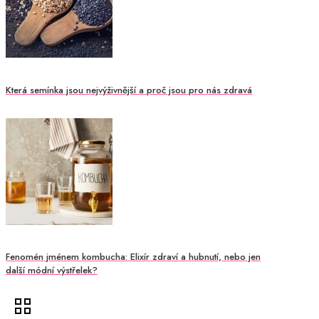
Která semínka jsou nejvýživnější a proč jsou pro nás zdravá
Fenomén jménem kombucha: Elixír zdraví a hubnutí, nebo jen
další módní výstřelek?