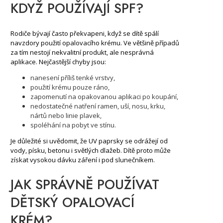
KDYŽ POUŽÍVAJÍ SPF?
Rodiče bývají často překvapeni, když se dítě spálí
navzdory použití opalovacího krému. Ve většině případů
za tím nestojí nekvalitní produkt, ale nesprávná
aplikace. Nejčastější chyby jsou:
nanesení příliš tenké vrstvy,
použití krému pouze ráno,
zapomenutí na opakovanou aplikaci po koupání,
nedostatečné natření ramen, uší, nosu, krku,
nártů nebo linie plavek,
spoléhání na pobyt ve stínu.
Je důležité si uvědomit, že UV paprsky se odrážejí od
vody, písku, betonu i světlých dlažeb. Dítě proto může
získat vysokou dávku záření i pod slunečníkem.
JAK SPRÁVNĚ POUŽÍVAT
DĚTSKÝ OPALOVACÍ
KRÉM?