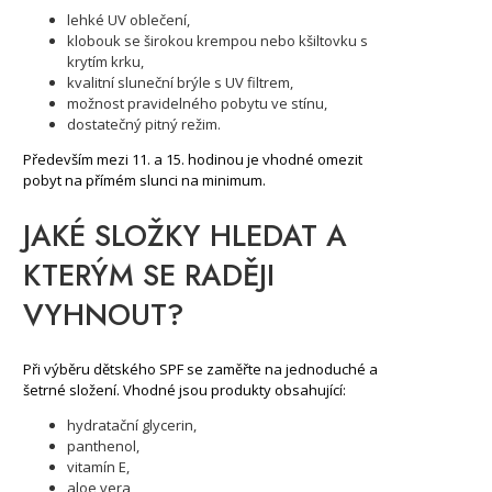
lehké UV oblečení,
klobouk se širokou krempou nebo kšiltovku s
krytím krku,
kvalitní sluneční brýle s UV filtrem,
možnost pravidelného pobytu ve stínu,
dostatečný pitný režim.
Především mezi 11. a 15. hodinou je vhodné omezit
pobyt na přímém slunci na minimum.
JAKÉ SLOŽKY HLEDAT A
KTERÝM SE RADĚJI
VYHNOUT?
Při výběru dětského SPF se zaměřte na jednoduché a
šetrné složení. Vhodné jsou produkty obsahující:
hydratační glycerin,
panthenol,
vitamín E,
aloe vera,