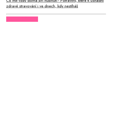
Co mít vždy doma při hubnutí? Potraviny, které ti usnadní
zdravé stravování i ve dnech, kdy nestíháš
CHCI CELÝ ČLÁNEK