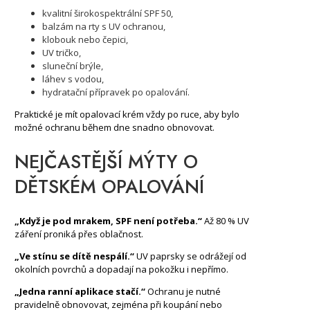
kvalitní širokospektrální SPF 50,
balzám na rty s UV ochranou,
klobouk nebo čepici,
UV tričko,
sluneční brýle,
láhev s vodou,
hydratační přípravek po opalování.
Praktické je mít opalovací krém vždy po ruce, aby bylo
možné ochranu během dne snadno obnovovat.
NEJČASTĚJŠÍ MÝTY O
DĚTSKÉM OPALOVÁNÍ
„Když je pod mrakem, SPF není potřeba.“
Až 80 % UV
záření proniká přes oblačnost.
„Ve stínu se dítě nespálí.“
UV paprsky se odrážejí od
okolních povrchů a dopadají na pokožku i nepřímo.
„Jedna ranní aplikace stačí.“
Ochranu je nutné
pravidelně obnovovat, zejména při koupání nebo