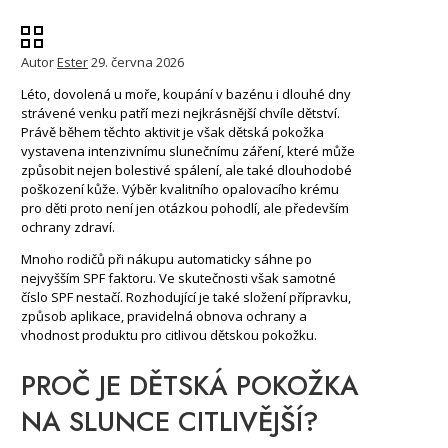
Autor
Ester
29. června 2026
Léto, dovolená u moře, koupání v bazénu i dlouhé dny
strávené venku patří mezi nejkrásnější chvíle dětství.
Právě během těchto aktivit je však dětská pokožka
vystavena intenzivnímu slunečnímu záření, které může
způsobit nejen bolestivé spálení, ale také dlouhodobé
poškození kůže. Výběr kvalitního opalovacího krému
pro děti proto není jen otázkou pohodlí, ale především
ochrany zdraví.
Mnoho rodičů při nákupu automaticky sáhne po
nejvyšším SPF faktoru. Ve skutečnosti však samotné
číslo SPF nestačí. Rozhodující je také složení přípravku,
způsob aplikace, pravidelná obnova ochrany a
vhodnost produktu pro citlivou dětskou pokožku.
PROČ JE DĚTSKÁ POKOŽKA
NA SLUNCE CITLIVĚJŠÍ?