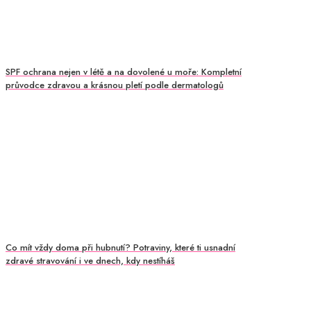
SPF ochrana nejen v létě a na dovolené u moře: Kompletní
průvodce zdravou a krásnou pletí podle dermatologů
Co mít vždy doma při hubnutí? Potraviny, které ti usnadní
zdravé stravování i ve dnech, kdy nestíháš