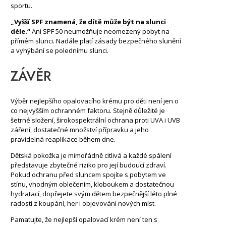
sportu.
„Vyšší SPF znamená, že dítě může být na slunci
déle.“
Ani SPF 50 neumožňuje neomezený pobyt na
přímém slunci. Nadále platí zásady bezpečného slunění
a vyhýbání se polednímu slunci.
ZÁVĚR
Výběr nejlepšího opalovacího krému pro děti není jen o
co nejvyšším ochranném faktoru. Stejně důležité je
šetrné složení, širokospektrální ochrana proti UVA i UVB
záření, dostatečné množství přípravku a jeho
pravidelná reaplikace během dne.
Dětská pokožka je mimořádně citlivá a každé spálení
představuje zbytečné riziko pro její budoucí zdraví.
Pokud ochranu před sluncem spojíte s pobytem ve
stínu, vhodným oblečením, kloboukem a dostatečnou
hydratací, dopřejete svým dětem bezpečnější léto plné
radosti z koupání, her i objevování nových míst.
Pamatujte, že nejlepší opalovací krém není ten s