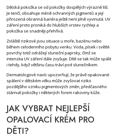
Dětská pokožka se od pokožky dospělých výrazně liší.
Je tenčí, obsahuje méně ochranných pigmentů a její
přirozená obranná bariéra ještě není plně vyvinutá. UV
záření proto proniká do hlubších vrstev rychleji a
pokožka se snadněji přehřívá.
Zvláště rizikové jsou situace u moře, bazénu nebo
během celodenního pobytu venku. Voda, písek i světlé
povrchy totiž odrážejí sluneční paprsky, čímž se
intenzita UV záření dále zvyšuje. Dítě se tak může spálit
i tehdy, když většinu času tráví pod slunečníkem.
Dermatologové navíc upozorňují, že právě opakované
spálení v dětském věku může zvyšovat riziko
pozdějšího vzniku pigmentových změn, předčasného
stárnutí pokožky i některých forem rakoviny kůže.
JAK VYBRAT NEJLEPŠÍ
OPALOVACÍ KRÉM PRO
DĚTI?