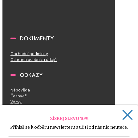
DOKUMENTY
Obchodní podmínky
Ochrana osobních údajů
ODKAZY
Nápověda
Časovač
Výzvy
RYCHLÝ KONTAKT
ZÍSKEJ SLEVU 10%
Přihlaš se k odběru newsletteru a už ti od nás nic neuteče.