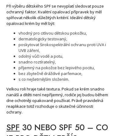
Při výběru dětského SPF se nevyplatí sledovat pouze
ochranný faktor. Kvalitní opalovací přípravek by měl
splňovat několik důležitých kritérií. Ideální dětský
opalovací krém by měl být:
vhodný pro citlivou dětskou pokožku,
dermatologicky testovaný,
poskytovat širokospektrální ochranu proti UVA i
UVB záření,
odolný vůči vodě a potu,
snadno roztíratelný,
příjemný na pokožce bez lepivého pocitu,
bez zbytečně dráždivé parfemace,
s co nejšetrnějším složením.
Velkou roli hraje také textura. Pokud se krém snadno
nanáší a dítěti není nepříjemný, rodiče jej budou během
dne ochotněji opakovaně používat. Právě pravidelná
reaplikace totiž rozhoduje o skutečné účinnosti
ochrany.
SPF
30 NEBO SPF 50 – CO