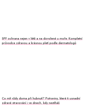
SPF ochrana nejen v létě a na dovolené u moře: Kompletní
průvodce zdravou a krásnou pletí podle dermatologů
Co mít vždy doma při hubnutí? Potraviny, které ti usnadní
zdravé stravování i ve dnech, kdy nestíháš