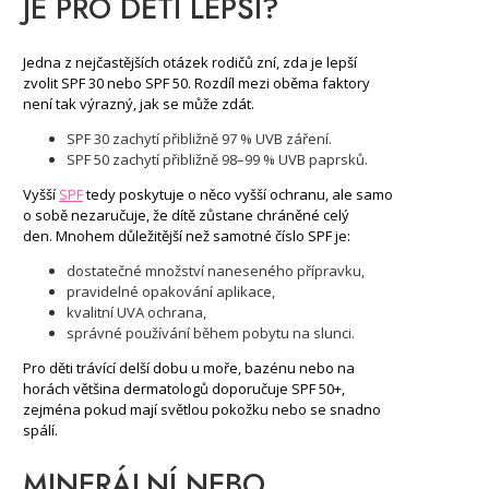
JE PRO DĚTI LEPŠÍ?
Jedna z nejčastějších otázek rodičů zní, zda je lepší
zvolit SPF 30 nebo SPF 50. Rozdíl mezi oběma faktory
není tak výrazný, jak se může zdát.
SPF 30 zachytí přibližně 97 % UVB záření.
SPF 50 zachytí přibližně 98–99 % UVB paprsků.
Vyšší
SPF
tedy poskytuje o něco vyšší ochranu, ale samo
o sobě nezaručuje, že dítě zůstane chráněné celý
den. Mnohem důležitější než samotné číslo SPF je:
dostatečné množství naneseného přípravku,
pravidelné opakování aplikace,
kvalitní UVA ochrana,
správné používání během pobytu na slunci.
Pro děti trávící delší dobu u moře, bazénu nebo na
horách většina dermatologů doporučuje SPF 50+,
zejména pokud mají světlou pokožku nebo se snadno
spálí.
MINERÁLNÍ NEBO