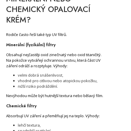
CHEMICKÝ OPALOVACÍ
KRÉM?
Rodiče často řeší také typ UV filtrů.
Minerální (fyzikální) filtry
Obsahují nejčastěji oxid zinečnatý nebo oxid titaničitý.
Na pokožce vytvářejí ochrannou vrstvu, která část UV
záření odráží a rozptyluje. Výhody:
velmi dobrá snášenlivost,
vhodné pro citlivou nebo atopickou pokožku,
nižší riziko podráždění.
Nevýhodou může být hutnější textura nebo bělavý film.
Chemické filtry
Absorbují UV záření a přeměňují jej na teplo. Výhody:
lehčí textura,
snadnější roztírání,