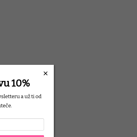
evu 10%
wsletteru
a už ti od
teče.