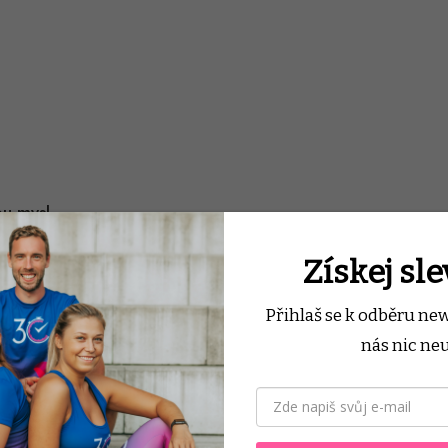
ou mysl
Získej sl
Přihlaš se k odběru ne
nás nic neu