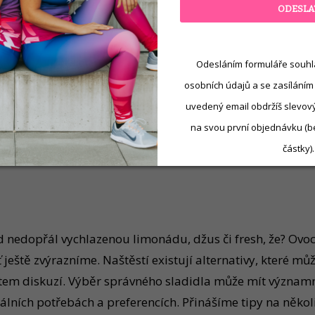
ODESLA
Odesláním formuláře souhl
osobních údajů a se zasíláním
uvedený email obdržíš slevový 
ou mysl
na svou první objednávku (b
částky).
d nedopřál vychlazenou limonádu, džus či fresh, že? Ovoc
ještě zvýrazníme. Naštěstí existují alternativy, které mů
atem diskuzí. Výběr správného sladidla může mít významný
álních potřebách a preferencích. Přinášíme tipy na něko