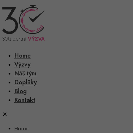
Home
Výzvy
Náš tým
Doplňky
Blog
Kontakt
✕
Home