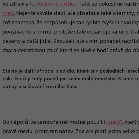
ke zdraví a k
plochému bříšku
. Také se pokusíme nastín
med
. Nejenže skvěle sladí, ale obsahuje také vitamíny
což znamená, že nezpůsobuje tak rychlé zvýšení hladiny 
používat ho s mírou, protože stále obsahuje kalorie. Dal
dezerty a další jídla. Zkoušeli jste s ním pokapat např
charakteristickou chuť, která se skvěle hodí právě do r
Stévie je další přírodní sladidlo, které si v posledních lete
cukr. Stačí jí tedy použít jen velmi malé množství. Kromě t
dutiny a snižování krevního tlaku.
Do nápojů lze samozřejmě možné použít i
„med“
, který
právě medu, proto ten název. Zde ale platí jedno velké 