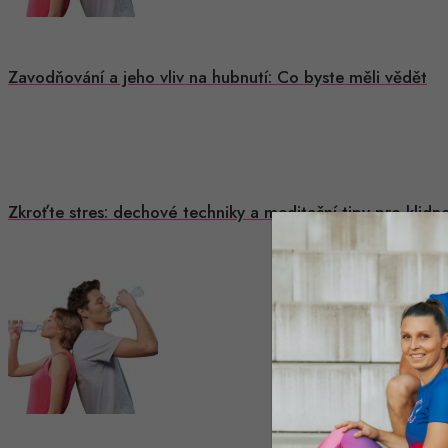
Zavodňování a jeho vliv na hubnutí: Co byste měli vědět
Zkroťte stres: dechové techniky a meditační tipy pro klidn