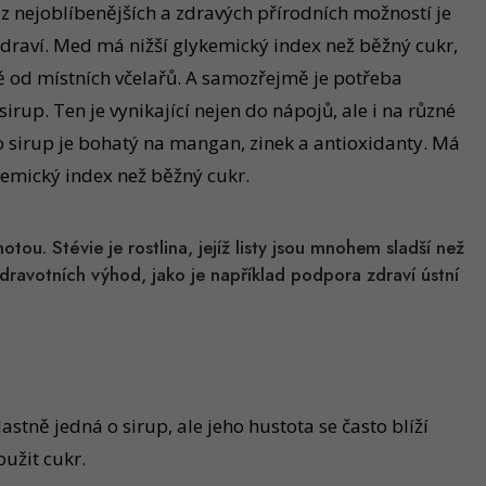
z nejoblíbenějších a zdravých přírodních možností je
zdraví. Med má nižší glykemický index než běžný cukr,
lně od místních včelařů. A samozřejmě je potřeba
rup. Ten je vynikající nejen do nápojů, ale i na různé
to sirup je bohatý na mangan, zinek a antioxidanty. Má
kemický index než běžný cukr.
otou. Stévie je rostlina, jejíž listy jsou mnohem sladší než
zdravotních výhod, jako je například podpora zdraví ústní
astně jedná o sirup, ale jeho hustota se často blíží
užit cukr.