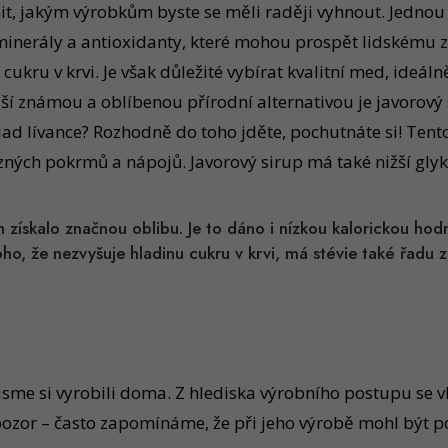
it, jakým výrobkům byste se měli raději vyhnout. Jednou 
, minerály a antioxidanty, které mohou prospět lidskému 
cukru v krvi. Je však důležité vybírat kvalitní med, ideá
ší známou a oblíbenou přírodní alternativou je javorový si
íklad lívance? Rozhodně do toho jděte, pochutnáte si! Ten
ůzných pokrmů a nápojů. Javorový sirup má také nižší gly
ch získalo značnou oblibu. Je to dáno i nízkou kalorickou hodn
oho, že nezvyšuje hladinu cukru v krvi, má stévie také řadu 
 jsme si vyrobili doma. Z hlediska výrobního postupu se vl
pozor – často zapomínáme, že při jeho výrobě mohl být po