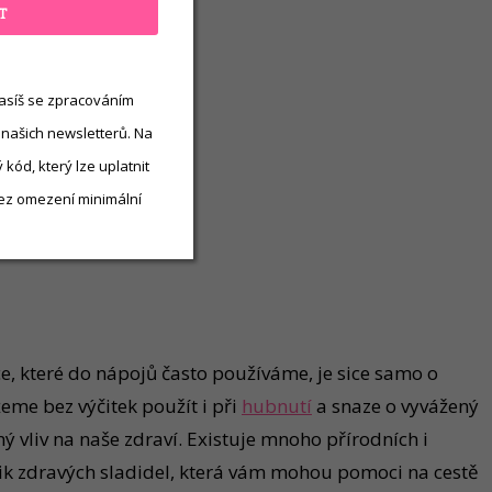
T
asíš se zpracováním
 našich newsletterů. Na
kód, který lze uplatnit
ez omezení minimální
e, které do nápojů často používáme, je sice samo o
žeme bez výčitek použít i při
hubnutí
a snaze o vyvážený
 vliv na naše zdraví. Existuje mnoho přírodních i
lik zdravých sladidel, která vám mohou pomoci na cestě