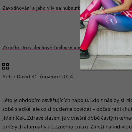
Zavodňování a jeho vliv na hubnutí: Co byste měli vědět
Zkroťte stres: dechové techniky a meditační tipy pro klidn
Autor
David
31. července 2024
Léto je obdobím osvěžujících nápojů. Kdo z nás by si rá
sobě sladké, ale co si budeme povídat – občas rádi chuť 
jídelníček. Zdravé slazení je v dnešní době častým tém
umělých alternativ k běžnému cukru. Záleží na individu