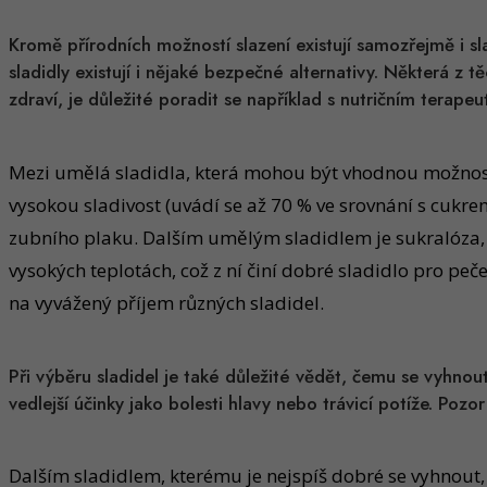
Kromě přírodních možností slazení existují samozřejmě i s
sladidly existují i nějaké bezpečné alternativy. Některá z
zdraví, je důležité poradit se například s nutričním ter
Mezi umělá sladidla, která mohou být vhodnou možností, 
vysokou sladivost (uvádí se až 70 % ve srovnání s cukre
zubního plaku. Dalším umělým sladidlem je sukralóza, kt
vysokých teplotách, což z ní činí dobré sladidlo pro peč
na vyvážený příjem různých sladidel.
Při výběru sladidel je také důležité vědět, čemu se vyhnou
vedlejší účinky jako bolesti hlavy nebo trávicí potíže. Pozor 
Dalším sladidlem, kterému je nejspíš dobré se vyhnout,