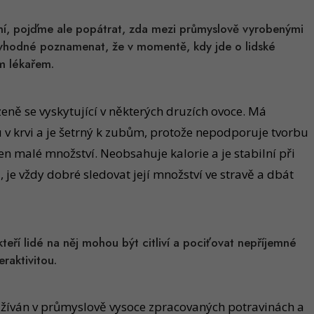
odní, pojďme ale popátrat, zda mezi průmyslově vyrobenými
ale vhodné poznamenat, že v momentě, kdy jde o lidské
m lékařem.
eně se vyskytující v některých druzích ovoce. Má
u v krvi a je šetrný k zubům, protože nepodporuje tvorbu
en malé množství. Neobsahuje kalorie a je stabilní při
 je vždy dobré sledovat její množství ve stravě a dbát
teří lidé na něj mohou být citliví a pociťovat nepříjemné
eraktivitou.
oužíván v průmyslově vysoce zpracovaných potravinách a