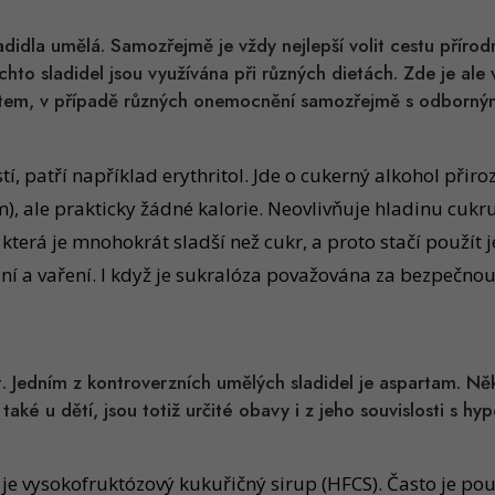
ladidla umělá. Samozřejmě je vždy nejlepší volit cestu přír
 těchto sladidel jsou využívána při různých dietách. Zde je 
apeutem, v případě různých onemocnění samozřejmě s odborný
patří například erythritol. Jde o cukerný alkohol přiroz
m), ale prakticky žádné kalorie. Neovlivňuje hladinu cukr
erá je mnohokrát sladší než cukr, a proto stačí použít j
ení a vaření. I když je sukralóza považována za bezpečnou,
t. Jedním z kontroverzních umělých sladidel je aspartam. Něk
také u dětí, jsou totiž určité obavy i z jeho souvislosti s hyp
 je vysokofruktózový kukuřičný sirup (HFCS). Často je p