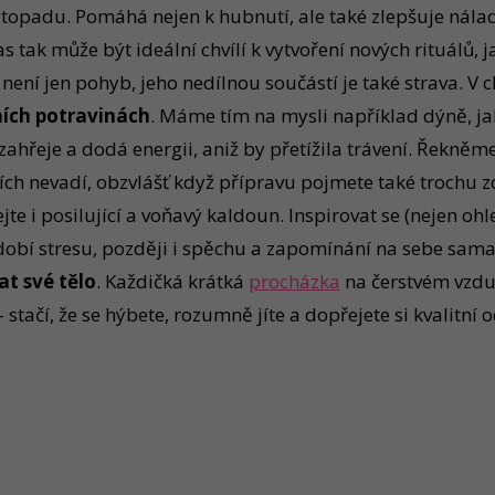
istopadu. Pomáhá nejen k hubnutí, ale také zlepšuje nála
ak může být ideální chvílí k vytvoření nových rituálů, ja
 není jen pohyb, jeho nedílnou součástí je také strava. V
ích potravinách
. Máme tím na mysli například dýně, ja
 zahřeje a dodá energii, aniž by přetížila trávení. Řekně
h nevadí, obzvlášť když přípravu pojmete také trochu zd
jte i posilující a voňavý kaldoun. Inspirovat se (nejen oh
dobí stresu, později i spěchu a zapomínání na sebe sama.
at své tělo
. Každičká krátká
procházka
na čerstvém vzduc
stačí, že se hýbete, rozumně jíte a dopřejete si kvalitní 