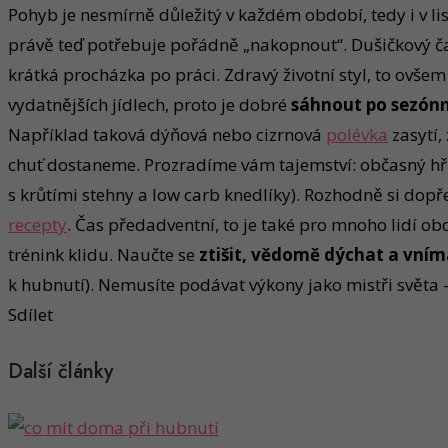
Pohyb je nesmírně důležitý v každém období, tedy i v l
právě teď potřebuje pořádně „nakopnout“. Dušičkový čas t
krátká procházka po práci. Zdravý životní styl, to ovšem
vydatnějších jídlech, proto je dobré
sáhnout po sezónn
Například taková dýňová nebo cizrnová
polévka
zasytí,
chuť dostaneme. Prozradíme vám tajemství: občasný hříc
s krůtími stehny a low carb knedlíky). Rozhodně si dopře
recepty
. Čas předadventní, to je také pro mnoho lidí ob
trénink klidu. Naučte se
ztišit, vědomě dýchat a vním
k hubnutí). Nemusíte podávat výkony jako mistři světa – 
Sdílet
Další články