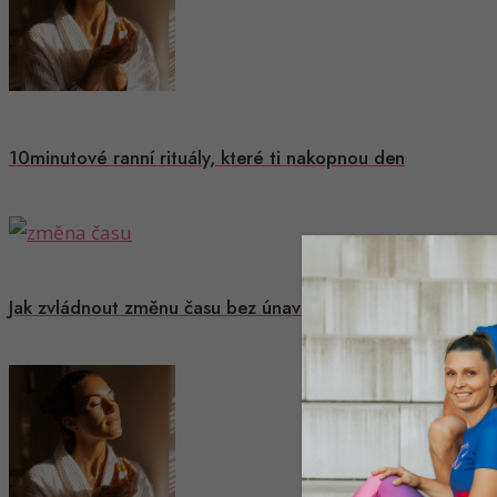
10minutové ranní rituály, které ti nakopnou den
Jak zvládnout změnu času bez únavy: Když nás hodiny roz