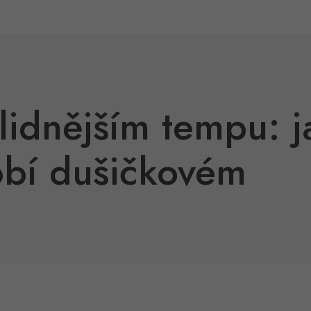
klidnějším tempu: j
obí dušičkovém