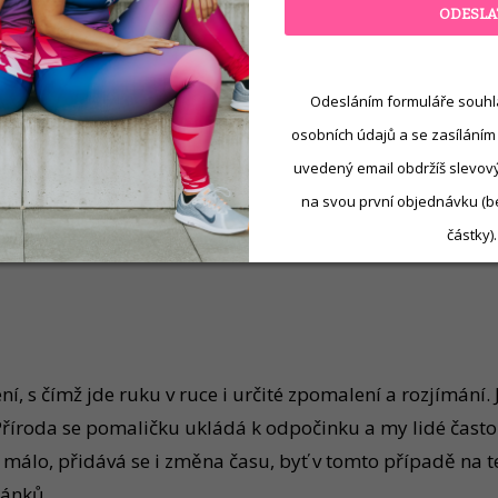
ODESLA
Odesláním formuláře souhl
osobních údajů a se zasíláním
uvedený email obdržíš slevový 
na svou první objednávku (b
částky).
hodí
í, s čímž jde ruku v ruce i určité zpomalení a rozjímán
roda se pomaličku ukládá k odpočinku a my lidé často dě
 málo, přidává se i změna času, byť v tomto případě na te
lánků.