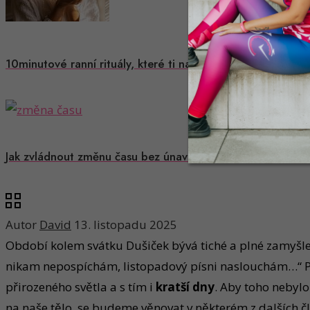
10minutové ranní rituály, které ti nakopnou den
Jak zvládnout změnu času bez únavy: Když nás hodiny roz
Autor
David
13. listopadu 2025
Období kolem svátku Dušiček bývá tiché a plné zamyšlen
nikam nepospíchám, listopadový písni naslouchám…“ Pří
přirozeného světla a s tím i
kratší dny
. Aby toho nebylo
na naše tělo, se budeme věnovat v některém z dalších č