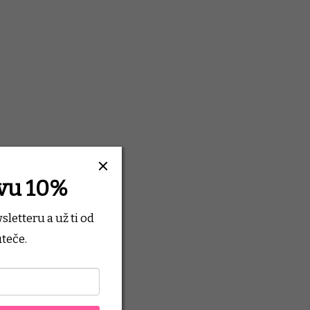
evu 10%
wsletteru
a už ti od
teče.