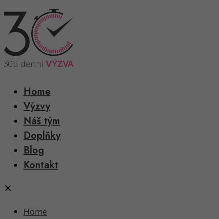
Home
Výzvy
Náš tým
Doplňky
Blog
Kontakt
✕
Home