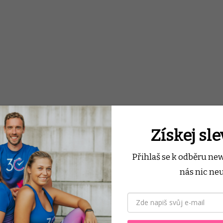
Získej sl
hodí
Přihlaš se k odběru ne
nás nic neu