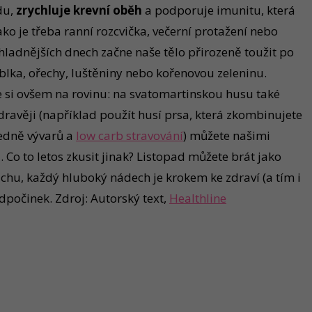
du,
zrychluje krevní oběh
a podporuje imunitu, která
ko je třeba ranní rozcvička, večerní protažení nebo
 chladnějších dnech začne naše tělo přirozeně toužit po
blka, ořechy, luštěniny nebo kořenovou zeleninu.
me si ovšem na rovinu: na svatomartinskou husu také
ravěji (například použít husí prsa, která zkombinujete
ledně vývarů a
low carb stravování
) můžete našimi
 Co to letos zkusit jinak? Listopad můžete brát jako
hu, každý hluboký nádech je krokem ke zdraví (a tím i
odpočinek. Zdroj: Autorský text,
Healthline