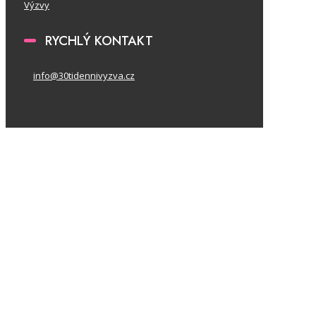
Výzvy
RYCHLÝ KONTAKT
info@30tidennivyzva.cz