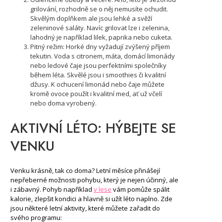
grilování, rozhodně se o něj nemusíte ochudit.
Skvělým doplňkem ale jsou lehké a svěží
zeleninové saláty. Navíc grilovat lze i zelenina,
lahodný je například lilek, paprika nebo cuketa.
Pitný režim: Horké dny vyžadují zvýšený příjem
tekutin. Voda s citronem, máta, domácí limonády
nebo ledové čaje jsou perfektními společníky
během léta. Skvělé jsou i smoothies či kvalitní
džusy. K ochucení limonád nebo čaje můžete
kromě ovoce použít i kvalitní med, ať už včelí
nebo doma vyrobený.
AKTIVNÍ LÉTO: HÝBEJTE SE
VENKU
Venku krásně, tak co doma? Letní měsíce přinášejí
nepřeberné možnosti pohybu, který je nejen účinný, ale
i zábavný. Pohyb například
v lese
vám pomůže spálit
kalorie, zlepšit kondici a hlavně si užít léto naplno. Zde
jsou některé letní aktivity, které můžete zařadit do
svého programu: