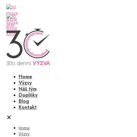
Home
Výzvy
Náš tým
Doplňky
Blog
Kontakt
✕
Home
Výzvy