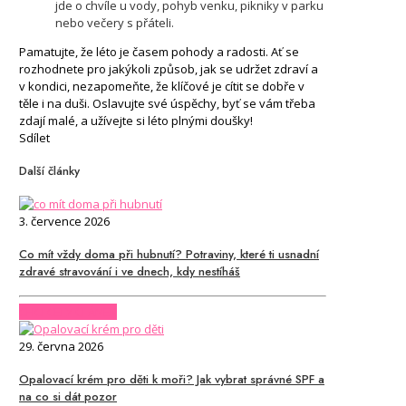
jde o chvíle u vody, pohyb venku, pikniky v parku
nebo večery s přáteli.
Pamatujte, že léto je časem pohody a radosti. Ať se
rozhodnete pro jakýkoli způsob, jak se udržet zdraví a
v kondici, nezapomeňte, že klíčové je cítit se dobře v
těle i na duši. Oslavujte své úspěchy, byť se vám třeba
zdají malé, a užívejte si léto plnými doušky!
Sdílet
Další články
3. července 2026
Co mít vždy doma při hubnutí? Potraviny, které ti usnadní
zdravé stravování i ve dnech, kdy nestíháš
CHCI CELÝ ČLÁNEK
29. června 2026
Opalovací krém pro děti k moři? Jak vybrat správné SPF a
na co si dát pozor