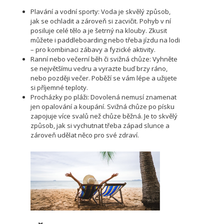
Plavání a vodní sporty: Voda je skvělý způsob,
jak se ochladit a zároveň si zacvičit. Pohyb v ní
posiluje celé tělo a je šetrný na klouby. Zkusit
můžete i paddleboarding nebo třeba jízdu na lodi
– pro kombinaci zábavy a fyzické aktivity.
Ranní nebo večerní běh či svižná chůze: Vyhněte
se největšímu vedru a vyrazte buď brzy ráno,
nebo později večer. Poběží se vám lépe a užijete
si příjemné teploty.
Procházky po pláži: Dovolená nemusí znamenat
jen opalování a koupání. Svižná chůze po písku
zapojuje více svalů než chůze běžná. Je to skvělý
způsob, jak si vychutnat třeba západ slunce a
zároveň udělat něco pro své zdraví.