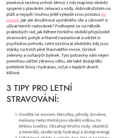
plavková sezóna vrcholí. Mnozí z nás mají toto období
spojené s plaváním, relaxací u vody, dobrodružstvím na
pláži a nejspíš i touhou ještě vylepšit svou postavu
do
plavek
. Jak ale dosáhnout vysněného cíle a zároveň si
užívat letních radovánek? Podívejme se na několik
praktických rad, jak během horkého období přizpůsobit
stravování, pohyb a hlavně nastartovat a udržet si
psychickou pohodu. Letní sezóna je obdobím, kdy jsou
stánky na trzích plné šťavnatého ovoce, čerstvé
zeleniny a voňavých bylinek. Tyto potraviny vám nejen
pomohou udržet zdravou váhu, ale také dodají tělu
potřebné živiny i hydrataci, což je v teplých dnech
klíčové.
3 TIPY PRO LETNÍ
STRAVOVÁNÍ:
Osvěžte se ovocem: Meruňky, jahody, broskve,
melouny nebo třešně jsou ideální volbou na
lehkou svačinu. Obsahují mnoho vody, vitamínů
a minerálů, skvěle tedy hydratují a dodají energii.
Odlehčené obědy a večeře: Ano, léto je sezónou