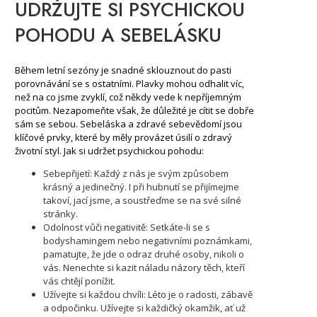
UDRŽUJTE SI PSYCHICKOU
POHODU A SEBELÁSKU
Během letní sezóny je snadné sklouznout do pasti
porovnávání se s ostatními. Plavky mohou odhalit víc,
než na co jsme zvyklí, což někdy vede k nepříjemným
pocitům. Nezapomeňte však, že důležité je cítit se dobře
sám se sebou. Sebeláska a zdravé sebevědomí jsou
klíčové prvky, které by měly provázet úsilí o zdravý
životní styl. Jak si udržet psychickou pohodu:
Sebepřijetí: Každý z nás je svým způsobem
krásný a jedinečný. I při hubnutí se přijímejme
takoví, jací jsme, a soustřeďme se na své silné
stránky.
Odolnost vůči negativitě: Setkáte-li se s
bodyshamingem nebo negativními poznámkami,
pamatujte, že jde o odraz druhé osoby, nikoli o
vás. Nenechte si kazit náladu názory těch, kteří
vás chtějí ponížit.
Užívejte si každou chvíli: Léto je o radosti, zábavě
a odpočinku. Užívejte si každičký okamžik, ať už