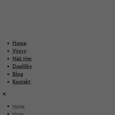
Home
Výzvy
Náš tým
Doplňky
Blog
Kontakt
✕
Home
Výzvy