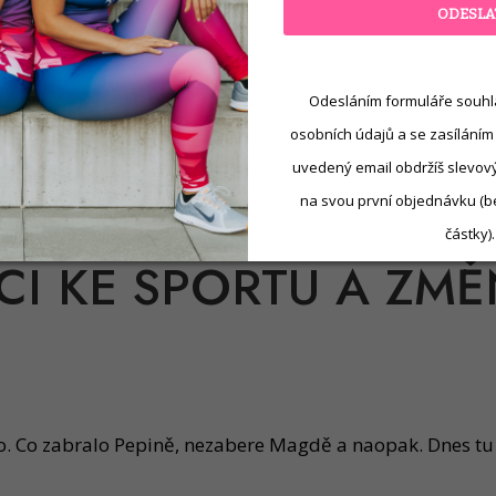
ODESLA
ázali. Motivují nás naši příbuzní a lidé v našem okolí. M
chválí.
e články nebo knihy.
Odesláním formuláře souhl
teří dosáhli svého cíle.
osobních údajů a se zasíláním
 už nějakou tou proměnou prošli.
uvedený email obdržíš slevový 
na svou první objednávku (b
částky).
CI KE SPORTU A ZM
ho. Co zabralo Pepině, nezabere Magdě a naopak. Dnes tu