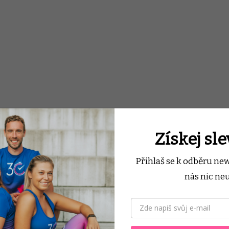
Získej sl
Přihlaš se k odběru ne
nás nic neu