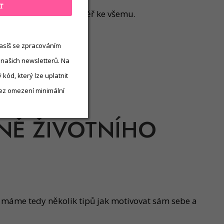
T
otivaci potřebujeme téměř ke všemu.
asíš se zpracováním
 našich newsletterů. Na
kód, který lze uplatnit
ez omezení minimální
ĚNĚ ŽIVOTNÍHO
 máme tedy několik tipů jak motivovat sám sebe a