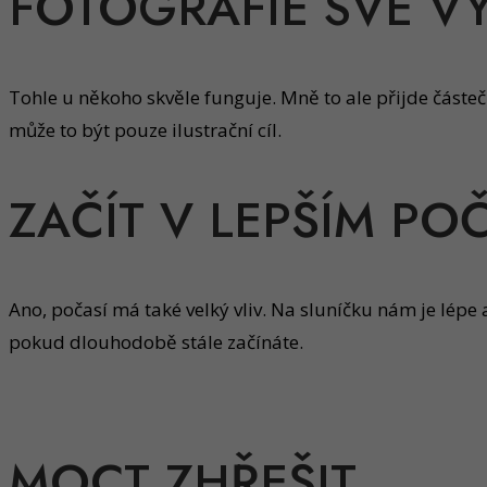
FOTOGRAFIE SVÉ V
Tohle u někoho skvěle funguje. Mně to ale přijde částe
může to být pouze ilustrační cíl.
ZAČÍT V LEPŠÍM PO
Ano, počasí má také velký vliv. Na sluníčku nám je lépe
pokud dlouhodobě stále začínáte.
MOCT ZHŘEŠIT