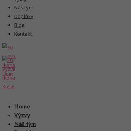
Náš tým
Doplňky
Blog
Kontakt
Home
Výzvy
Náš tým