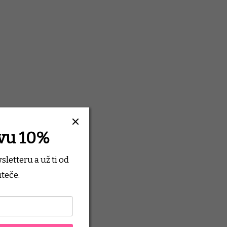
evu 10%
wsletteru
a už ti od
teče.