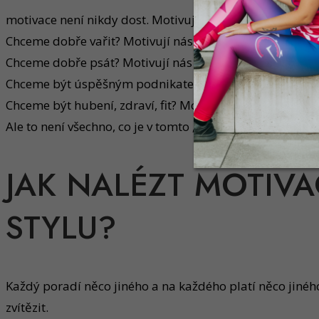
motivace není nikdy dost. Motivují nás lidé tím, co dok
Chceme dobře vařit? Motivují nás strávníci, kteří jídlo po
Chceme dobře psát? Motivují nás čtenáři, kteří čtou naš
Chceme být úspěšným podnikatelem? Motivují nás lidé, k
Chceme být hubení, zdraví, fit? Motivují nás lidé, kteří
Ale to není všechno, co je v tomto „odvětví“ zapotřebí.
JAK NALÉZT MOTIVA
STYLU?
Každý poradí něco jiného a na každého platí něco jiné
zvítězit.