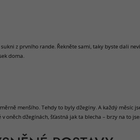
sukni z prvního rande. Řekněte sami, taky byste dali nev
usek doma.
rně menšího. Tehdy to byly džegíny. A každý měsíc jsem 
v oněch džegínách, šťastná jak ta blecha – brzy na to js