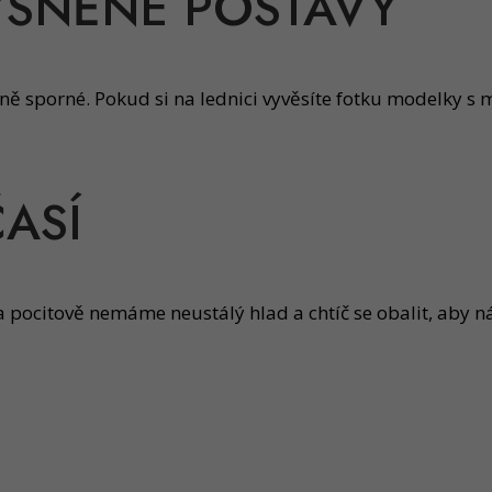
YSNĚNÉ POSTAVY
čně sporné. Pokud si na lednici vyvěsíte fotku modelky s
ČASÍ
 a pocitově nemáme neustálý hlad a chtíč se obalit, aby n