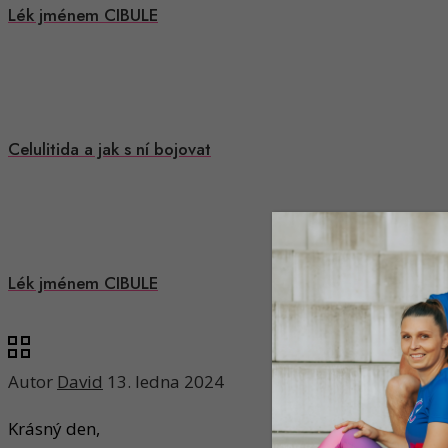
Lék jménem CIBULE
Celulitida a jak s ní bojovat
Lék jménem CIBULE
Autor
David
13. ledna 2024
Krásný den,