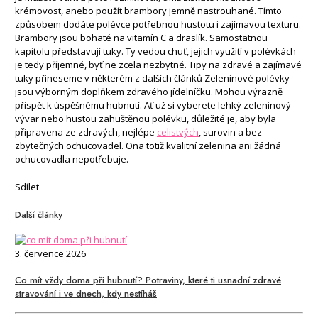
krémovost, anebo použít brambory jemně nastrouhané. Tímto
způsobem dodáte polévce potřebnou hustotu i zajímavou texturu.
Brambory jsou bohaté na vitamín C a draslík. Samostatnou
kapitolu představují tuky. Ty vedou chuť, jejich využití v polévkách
je tedy příjemné, byť ne zcela nezbytné. Tipy na zdravé a zajímavé
tuky přineseme v některém z dalších článků Zeleninové polévky
jsou výborným doplňkem zdravého jídelníčku. Mohou výrazně
přispět k úspěšnému hubnutí. Ať už si vyberete lehký zeleninový
vývar nebo hustou zahuštěnou polévku, důležité je, aby byla
připravena ze zdravých, nejlépe
celistvých
, surovin a bez
zbytečných ochucovadel. Ona totiž kvalitní zelenina ani žádná
ochucovadla nepotřebuje.
Sdílet
Další články
3. července 2026
Co mít vždy doma při hubnutí? Potraviny, které ti usnadní zdravé
stravování i ve dnech, kdy nestíháš