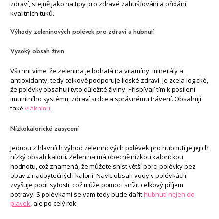
zdraví, stejně jako na tipy pro zdravé zahušťování a přidání
kvalitních tuků.
Výhody zeleninových polévek pro zdraví a hubnutí
Vysoký obsah živin
Všichni víme, že zelenina je bohatá na vitamíny, minerály a
antioxidanty, tedy celkově podporuje lidské zdraví. Je zcela logické,
že polévky obsahují tyto důležité živiny. Přispívají tím k posílení
imunitního systému, zdraví srdce a správnému trávení. Obsahují
také
vlákninu
.
Nízkokalorické zasycení
Jednou z hlavních výhod zeleninových polévek pro hubnutí je jejich
nízký obsah kalorií. Zelenina má obecně nízkou kalorickou
hodnotu, což znamená, že můžete sníst větší porci polévky bez
obav z nadbytečných kalorií. Navíc obsah vody v polévkách
zvyšuje pocit sytosti, což může pomoci snížit celkový příjem
potravy. S polévkami se vám tedy bude dařit
hubnutí nejen do
plavek
, ale po celý rok.