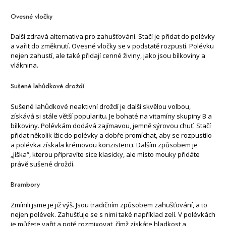
Ovesné vločky
Další zdravá alternativa pro zahušťování. Stačí je přidat do polévky
a vařit do změknutí. Ovesné vločky se v podstatě rozpustí. Polévku
nejen zahustí, ale také přidají cenné živiny, jako jsou bílkoviny a
vláknina.
Sušené lahůdkové droždí
Sušené lahůdkové neaktivní droždí je další skvělou volbou,
získává si stále větší popularitu. Je bohaté na vitamíny skupiny B a
bílkoviny. Polévkám dodává zajímavou, jemně sýrovou chuť. Stačí
přidat několik lžic do polévky a dobře promíchat, aby se rozpustilo
a polévka získala krémovou konzistenci. Dalším způsobem je
„jíška“, kterou připravíte sice klasicky, ale místo mouky přidáte
právě sušené droždí.
Brambory
Zmínili jsme je již výš. Jsou tradičním způsobem zahušťování, a to
nejen polévek. Zahušťuje se s nimi také například zelí. V polévkách
je můžete vařit a poté rozmixovat, čímž získáte hladkost a