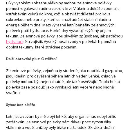
Díky vysokému obsahu vlákniny mohou zeleninové polévky
pomoci regulovat hladinu cukru v krvi. Vláknina dokáže zpomalit
vstřebávání cukrů do krve, což je obzvlášť důležité pro lidi s
cukrovkou nebo pro ty, kteří se snaží udržet stabilní hladinu
energie během dne. Mezi výrazné letní benefity zeleninových
polévek patří hydratace. Horké dny vyžadují zvýšený příjem
tekutin. Zeleninové polévky jsou skvělým způsobem, jak patřičnou
hydrataci
tělu zajistit. Vysoký obsah vody v polévkách pomáhá
doplnit tekutiny, které ztrácíme pocením.
Další obrovské plus: Osvěžení
Zeleninové polévky, zejména ty studené jako například gazpacho,
jsou ideální pro osvěžení během letních veder. Lehké, chladivé
polévky mohou být nejen chutné, ale také osvěžující. Teplá hustá
polévka zase poslouží jako vynikající letní večeře nebo klidně i
svačina.
Sytost bez zátěže
Letní stravování by mělo být lehké, aby organismus nebyl příliš
zatěžován. Zeleninové polévky nám dávají pocit sytosti díky
vláknině a vodě, aniž by byly těžké na žaludek. Zkrátka ideální