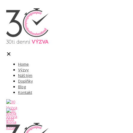
✕
Home
Výzvy
Náš tým
Doplňky
Blog
Kontakt