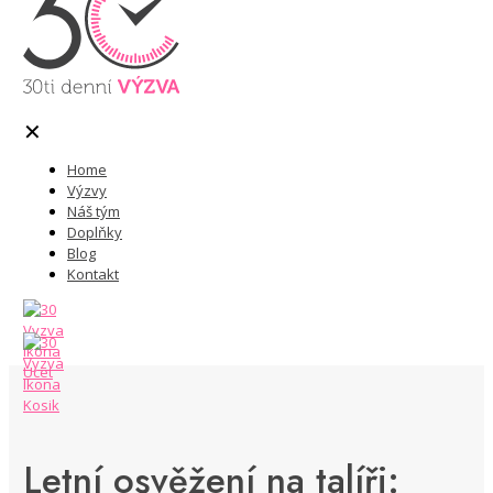
✕
Home
Výzvy
Náš tým
Doplňky
Blog
Kontakt
Letní osvěžení na talíři: