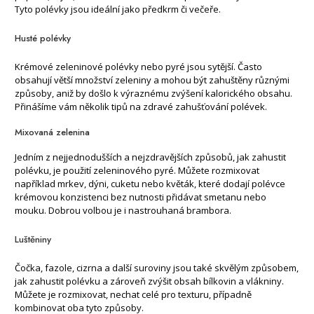
Tyto polévky jsou ideální jako předkrm či večeře.
Husté polévky
Krémové zeleninové polévky nebo pyré jsou sytější. Často
obsahují větší množství zeleniny a mohou být zahuštěny různými
způsoby, aniž by došlo k výraznému zvýšení kalorického obsahu.
Přinášíme vám několik tipů na zdravé zahušťování polévek.
Mixovaná zelenina
Jedním z nejjednodušších a nejzdravějších způsobů, jak zahustit
polévku, je použití zeleninového pyré. Můžete rozmixovat
například mrkev, dýni, cuketu nebo květák, které dodají polévce
krémovou konzistenci bez nutnosti přidávat smetanu nebo
mouku. Dobrou volbou je i nastrouhaná brambora.
Luštěniny
Čočka, fazole, cizrna a další suroviny jsou také skvělým způsobem,
jak zahustit polévku a zároveň zvýšit obsah bílkovin a vlákniny.
Můžete je rozmixovat, nechat celé pro texturu, případně
kombinovat oba tyto způsoby.