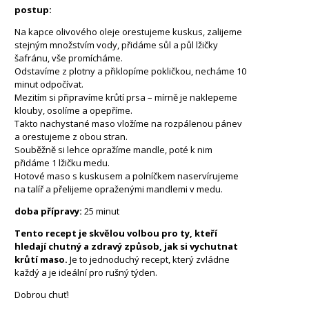
postup:
Na kapce olivového oleje orestujeme kuskus, zalijeme
stejným množstvím vody, přidáme sůl a půl lžičky
šafránu, vše promícháme.
Odstavíme z plotny a přiklopíme pokličkou, necháme 10
minut odpočívat.
Mezitím si připravíme krůtí prsa – mírně je naklepeme
klouby, osolíme a opepříme.
Takto nachystané maso vložíme na rozpálenou pánev
a orestujeme z obou stran.
Souběžně si lehce opražíme mandle, poté k nim
přidáme 1 lžičku medu.
Hotové maso s kuskusem a polníčkem naservírujeme
na talíř a přelijeme opraženými mandlemi v medu.
doba přípravy:
25 minut
Tento recept je skvělou volbou pro ty, kteří
hledají chutný a zdravý způsob, jak si vychutnat
krůtí maso.
Je to jednoduchý recept, který zvládne
každý a je ideální pro rušný týden.
Dobrou chuť!