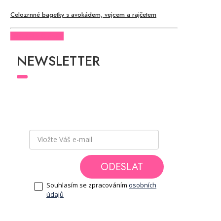
Celozrnné bagetky s avokádem, vejcem a rajčetem
CHCI CELÝ ČLÁNEK
NEWSLETTER
Přihlaste se k odběru newsletteru
a buďte v
obraze a mějte přehled o všech novinkách
a akcích, které pro Vás chystáme.
ODESLAT
Souhlasím se zpracováním
osobních
údajů