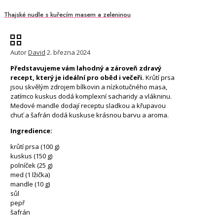
Thajské nudle s kuřecím masem a zeleninou
Autor
David
2. března 2024
Představujeme vám lahodný a zároveň zdravý
recept, který je ideální pro oběd i večeři.
Krůtí prsa
jsou skvělým zdrojem bílkovin a nízkotučného masa,
zatímco kuskus dodá komplexní sacharidy a vlákninu.
Medové mandle dodají receptu sladkou a křupavou
chuť a šafrán dodá kuskuse krásnou barvu a aroma.
Ingredience:
krůtí prsa (100 g)
kuskus (150 g)
polníček (25 g)
med (1 lžička)
mandle (10 g)
sůl
pepř
šafrán