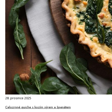
28. prosince 2025
Celozrnné quiche s kozím sýrem a špenátem