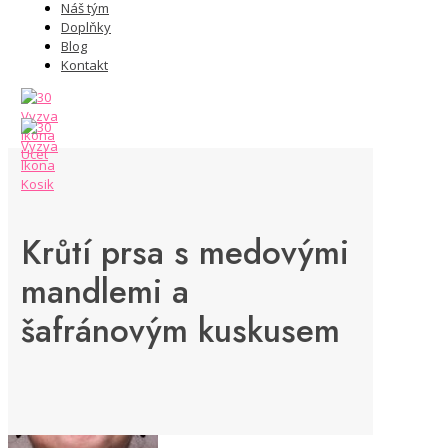
Náš tým
Doplňky
Blog
Kontakt
Krůtí prsa s medovými
mandlemi a
šafránovým kuskusem