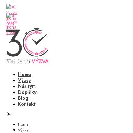
Home
Výzvy
Náš tým
Doplňky
Blog
Kontakt
✕
Home
Výzvy