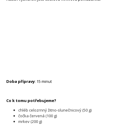
Doba přípravy
: 15 minut
Co k tomu potřebujeme?
chléb celozrnný žitno-slunečnicový (50 g)
čočka červená (100 g)
mrkev (200 g)