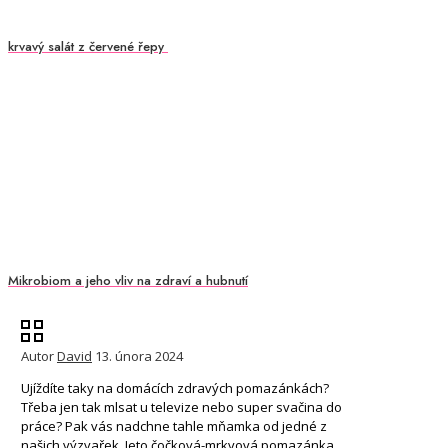
krvavý salát z červené řepy
Mikrobiom a jeho vliv na zdraví a hubnutí
Autor
David
13. února 2024
Ujíždíte taky na domácích zdravých pomazánkách?
Třeba jen tak mlsat u televize nebo super svačina do
práce? Pak vás nadchne tahle mňamka od jedné z
našich výzvařek. Jeto čočková-mrkvová pomazánka.