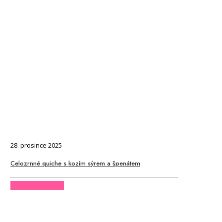
28. prosince 2025
Celozrnné quiche s kozím sýrem a špenátem
CHCI CELÝ ČLÁNEK