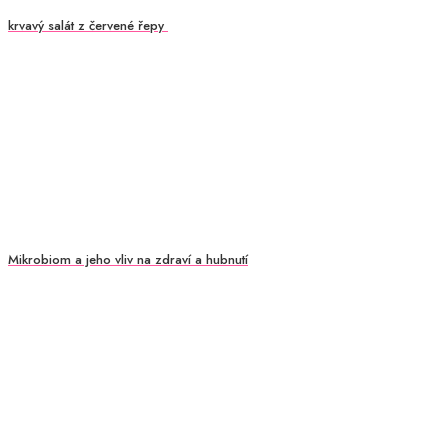
krvavý salát z červené řepy
Mikrobiom a jeho vliv na zdraví a hubnutí