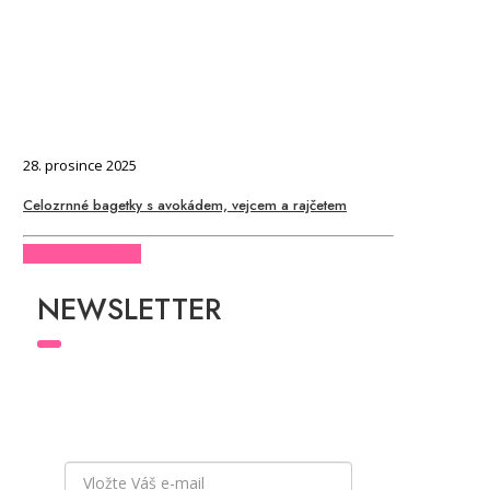
28. prosince 2025
Celozrnné bagetky s avokádem, vejcem a rajčetem
CHCI CELÝ ČLÁNEK
NEWSLETTER
Přihlaste se k odběru newsletteru
a buďte v
obraze a mějte přehled o všech novinkách
a akcích, které pro Vás chystáme.