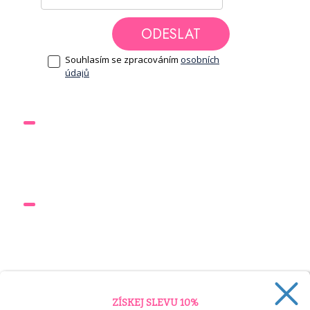
ODESLAT
Souhlasím se zpracováním
osobních
údajů
DOKUMENTY
Obchodní podmínky
Ochrana osobních údajů
ODKAZY
Nápověda
Časovač
Výzvy
RYCHLÝ KONTAKT
ZÍSKEJ SLEVU 10%