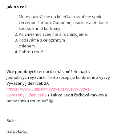
Jak na to?
Mrkev nakrájíme na kolečka a uvaříme spolu s
červenou čočkou. Opepříme, osolíme a přidáme
špetku kari či kurkumy.
Po změknutí scedíme a rozmixujeme.
Podáváme s celozrnným
chlebem.
Dobrou chuť!
Více podobných recepců u nás můžete najít v
jednotlivých výzvách. Tento recept je konkrétně z výzvy
Vyvážený jídelníček 2.0
(
https://www.30tidennivyzva.cz/vyzvy/vyzva-
vyvazeny_jidelnicek2/
). Tak co, jak ti čočková-mrkvová
pomazánka chutnala? 🙂
Sdílet
Další články