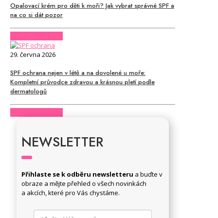
Opalovací krém pro děti k moři? Jak vybrat správné SPF a
na co si dát pozor
CHCI CELÝ ČLÁNEK
29. června 2026
SPF ochrana nejen v létě a na dovolené u moře:
Kompletní průvodce zdravou a krásnou pletí podle
dermatologů
CHCI CELÝ ČLÁNEK
NEWSLETTER
Přihlaste se k odběru newsletteru
a buďte v
obraze a mějte přehled o všech novinkách
a akcích, které pro Vás chystáme.