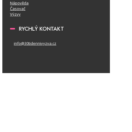
Nápověda
Časovač
Výzvy
RYCHLÝ KONTAKT
info@30tidennivyzva.cz