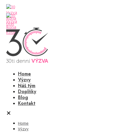
Home
Výzvy
Náš tým
Doplňky
Blog
Kontakt
✕
Home
Výzvy