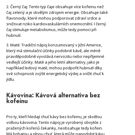
2. Černý čaj: Tento typ čaje obsahuje více kofeinu než
čaj zelený a je skvělým zdrojem energie. Obsahuje také
flavonoidy, které mohou podporovat zdraví srdce a
snižovat riziko kardiovaskulárních onemocnění. I černý
čaj stimuluje metabolismus, může tedy pomoci při
hubnutí.
3. Maté: Tradiční nápoj konzumovaný v Jižní Americe,
který má stimulační účinky podobné kávě, ale méně
pravděpodobně vyvolává nervozitu nebo nepříjemné
vedlejší účinky. Maté a jeho letní alternativy, jako je
například ledový maté, mohou podpořit hubnutí díky
své schopnosti zvýšit energetický výdej a snížit chuť k
jídlu.
Kávovina: Kávová alternativa bez
kofeinu
Pro ty, kteří hledají chuť kávy bez kofeinu, je skvělou
volbou kávovina. Tento nápoj je vyrobený obvykle z
pražených kořenů čekanky, neobsahuje tedy kofein.
Má bohatou a plnou chuť, která může napodobit kávu,