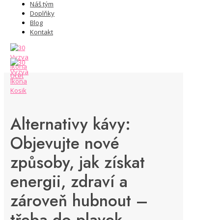
Náš tým
Doplňky
Blog
Kontakt
Alternativy kávy:
Objevujte nové
způsoby, jak získat
energii, zdraví a
zároveň hubnout –
třeba do plavek