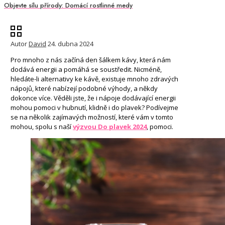
Objevte sílu přírody: Domácí rostlinné medy
Autor
David
24. dubna 2024
Pro mnoho z nás začíná den šálkem kávy, která nám
dodává energii a pomáhá se soustředit. Nicméně,
hledáte-li alternativy ke kávě, existuje mnoho zdravých
nápojů, které nabízejí podobné výhody, a někdy
dokonce více. Věděli jste, že i nápoje dodávající energii
mohou pomoci v hubnutí, klidně i do plavek? Podívejme
se na několik zajímavých možností, které vám v tomto
mohou, spolu s naší
výzvou Do plavek 2024
, pomoci.