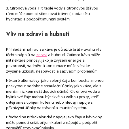
3. Citrónová voda: Pití teplé vody s citrónovou šťávou
ráno může pomoci stimulovat trávení, dodat tělu
hydrataci a podpořit imunitní systém.
Vliv na zdraví a hubnutí
Při hledání náhrad za kávu je důležité brát v úvahu vliv
těchto nápojů na
zdraví
a hubnutí. Zatímco káva může
mít některé přínosy, jako je zvýšení energie a
pozornosti, nadměrná konzumace může vést ke
zvýšené úzkosti, nespavosti a zažívacím problémům.
Některé alternativy, jako zelený čaj a kombucha, mohou
poskytnout podobné stimulační účinky jako káva, ale s
menším rizikem nežádoucích účinků. Citrónová voda a
bylinkové čaje mohou být skvělou volbou pro ty, kteří
chtějí omezit příjem kofeinu nebo hledají nápoje s
příznivými účinky na trávení a imunitní systém.
Přechod na nízkokalorické nápoje jako čaje a kávoviny
může pomoci snížit příjem kalorií z nápojů a podpořit
zdravější stravovací návyky.