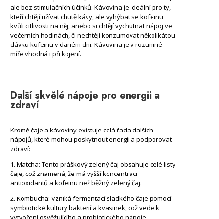
ale bez stimulačních účinků. Kávovina je ideální pro ty,
kteří chtějí užívat chutě kávy, ale vyhýbat se kofeinu
kvůli citlivosti na něj, anebo si chtějí vychutnat nápoj ve
večerních hodinách, či nechtějí konzumovat několikátou
dávku kofeinu v daném dni. Kávovina je v rozumné
míře vhodná i při kojení.
Další skvělé nápoje pro energii a
zdraví
Kromě čaje a kávoviny existuje celá řada dalších
nápojů, které mohou poskytnout energii a podporovat
zdraví:
1. Matcha: Tento práškový zelený čaj obsahuje celé listy
čaje, což znamená, že má vyšší koncentraci
antioxidantů a kofeinu než běžný zelený čaj.
2. Kombucha: Vzniká fermentací sladkého čaje pomocí
symbiotické kultury bakterií a kvasinek, což vede k
vytvoření osvěžujícího a probiotického nápoje.