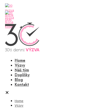
Home
Výzvy
Náš tým
Doplňky
Blog
Kontakt
✕
Home
Výzvy