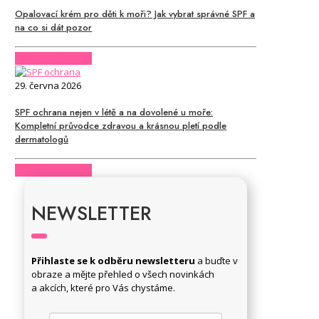
Opalovací krém pro děti k moři? Jak vybrat správné SPF a
na co si dát pozor
CHCI CELÝ ČLÁNEK
29. června 2026
SPF ochrana nejen v létě a na dovolené u moře:
Kompletní průvodce zdravou a krásnou pletí podle
dermatologů
CHCI CELÝ ČLÁNEK
NEWSLETTER
Přihlaste se k odběru newsletteru
a buďte v
obraze a mějte přehled o všech novinkách
a akcích, které pro Vás chystáme.