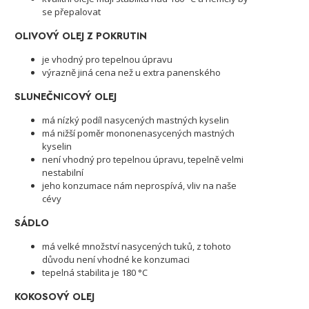
se přepalovat
OLIVOVÝ OLEJ Z POKRUTIN
je vhodný pro tepelnou úpravu
výrazně jiná cena než u extra panenského
SLUNEČNICOVÝ OLEJ
má nízký podíl nasycených mastných kyselin
má nižší poměr mononenasycených mastných
kyselin
není vhodný pro tepelnou úpravu, tepelně velmi
nestabilní
jeho konzumace nám neprospívá, vliv na naše
cévy
SÁDLO
má velké množství nasycených tuků, z tohoto
důvodu není vhodné ke konzumaci
tepelná stabilita je 180 °C
KOKOSOVÝ OLEJ