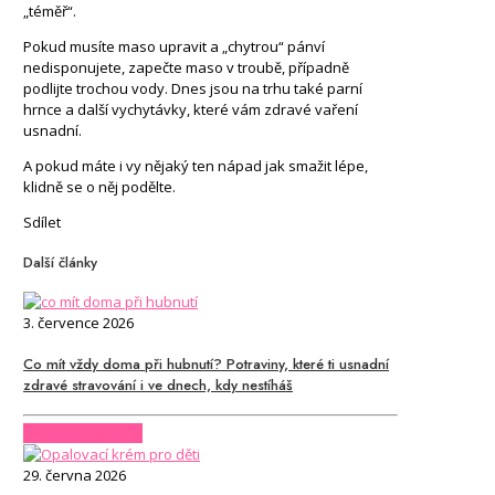
„téměř“.
Pokud musíte maso upravit a „chytrou“ pánví
nedisponujete, zapečte maso v troubě, případně
podlijte trochou vody. Dnes jsou na trhu také parní
hrnce a další vychytávky, které vám zdravé vaření
usnadní.
A pokud máte i vy nějaký ten nápad jak smažit lépe,
klidně se o něj podělte.
Sdílet
Další články
3. července 2026
Co mít vždy doma při hubnutí? Potraviny, které ti usnadní
zdravé stravování i ve dnech, kdy nestíháš
CHCI CELÝ ČLÁNEK
29. června 2026