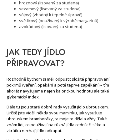
hroznový (lisovaný za studena)
sezamový (lisovaný za studena)
sójový (vhodný k tepelné úpravě)
světlicový (používaný k výrobě margarínů)
avokádový (lisovaný za studena)
JAK TEDY JÍDLO
PŘIPRAVOVAT?
Rozhodně bychom si měli odpustit složité připravování
pokrmů (vaření, opékání a poté teprve zapékání) – tím
akorát navyšujeme nejen kalorickou hodnotu ale také
glykemický index.
Dále tu jsou staré dobré rady vysušit jídlo ubrouskem.
Určitě jste viděli někdy svou maminku, jak vysušuje
ubrouskem bramboráky, ta moje to dělala vždy. Také
znám lidi, co používají na různá jídla cedník či sítko a
zkrátka nechají jídlo odkapat.