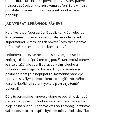
Hodně může udělat také povrch pánve. Starší pánve
nejsou uzpůsobeny ke zdravému vaření, jídlo v nich v
podstatě musíme utopit v oleji, jinak se okamžitě
připaluje.
JAK VYBRAT SPRÁVNOU PÁNEV?
Nejdříve je potřeba správně zvolit konkrétní obchod.
Když jdeme pro něco určitého, jistě nebudeme volit
supermarket. Z těch lepších povrchů vybíráme pánve
teflonové, keramické nebo kameninové.
Teflonová pánev se nesnese s kovem, pak se ihned
zničí a je třeba nějaký ten olej použít. Keramická pánev
je sice dražší, ale vydrží opravdu velmi dlouho a
dokonce i násilnější zacházení. I mytí je snadnější,
pokud se nám jídlo nepřipaluje. Kamenná pánev je
opravdu skvělým pomocníkem, co se týče zdravého
vaření. Nepřichytí se ani rybka a povrch je téměř
dokonalý.
Dále tu pak máme litinové a titanové povrchy. Litinová
pánev má opravdu dlouhou životnost, ačkoliv kapka
oleje se na ní hodí. Titanová většinou propaguje zdravé
vaření bez tuku, ale spíše bychom měli zařadit slovíčko