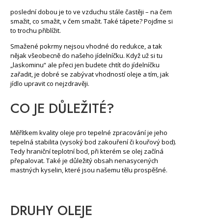
poslední dobou je to ve vzduchu stále častěji – na čem
smažit, co smažit, v čem smažit. Také tápete? Pojďme si
to trochu přiblížit.
Smažené pokrmy nejsou vhodné do redukce, a tak
nějak všeobecně do našeho jídelníčku. Když už si tu
„laskominu“ ale přeci jen budete chtít do jídelníčku
zařadit, je dobré se zabývat vhodností oleje a tím, jak
jídlo upravit co nejzdravěji.
CO JE DŮLEŽITÉ?
Měřítkem kvality oleje pro tepelné zpracování je jeho
tepelná stabilita (vysoký bod zakouření či kouřový bod).
Tedy hraniční teplotní bod, při kterém se olej začíná
přepalovat. Také je důležitý obsah nenasycených
mastných kyselin, které jsou našemu tělu prospěšné.
DRUHY OLEJE