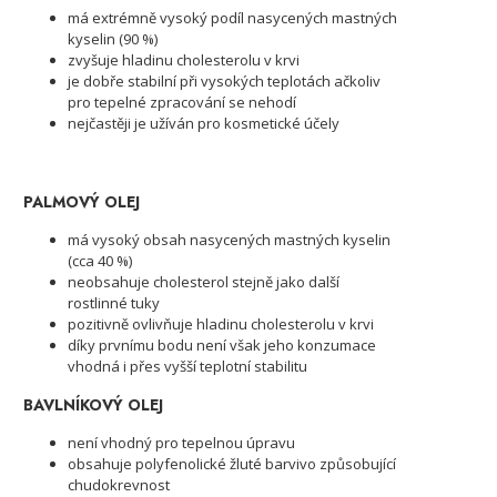
má extrémně vysoký podíl nasycených mastných
kyselin (90 %)
zvyšuje hladinu cholesterolu v krvi
je dobře stabilní při vysokých teplotách ačkoliv
pro tepelné zpracování se nehodí
nejčastěji je užíván pro kosmetické účely
PALMOVÝ OLEJ
má vysoký obsah nasycených mastných kyselin
(cca 40 %)
neobsahuje cholesterol stejně jako další
rostlinné tuky
pozitivně ovlivňuje hladinu cholesterolu v krvi
díky prvnímu bodu není však jeho konzumace
vhodná i přes vyšší teplotní stabilitu
BAVLNÍKOVÝ OLEJ
není vhodný pro tepelnou úpravu
obsahuje polyfenolické žluté barvivo způsobující
chudokrevnost