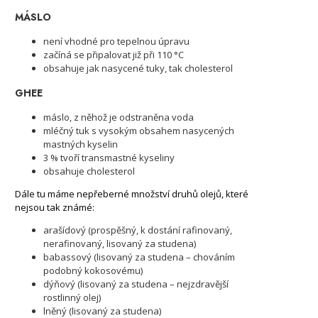
MÁSLO
není vhodné pro tepelnou úpravu
začíná se připalovat již při 110 °C
obsahuje jak nasycené tuky, tak cholesterol
GHEE
máslo, z něhož je odstraněna voda
mléčný tuk s vysokým obsahem nasycených
mastných kyselin
3 % tvoří transmastné kyseliny
obsahuje cholesterol
Dále tu máme nepřeberné množství druhů olejů, které
nejsou tak známé:
arašídový (prospěšný, k dostání rafinovaný,
nerafinovaný, lisovaný za studena)
babassový (lisovaný za studena – chováním
podobný kokosovému)
dýňový (lisovaný za studena – nejzdravější
rostlinný olej)
lněný (lisovaný za studena)