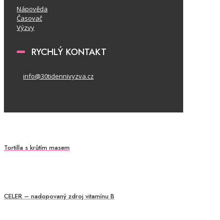
Nápověda
Časovač
Výzvy
RYCHLÝ KONTAKT
info@30tidennivyzva.cz
Tortilla s krůtím masem
CELER – nadopovaný zdroj vitamínu B