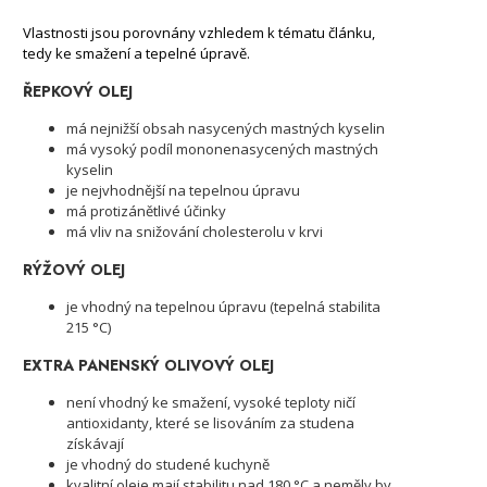
Vlastnosti jsou porovnány vzhledem k tématu článku,
tedy ke smažení a tepelné úpravě.
ŘEPKOVÝ OLEJ
má nejnižší obsah nasycených mastných kyselin
má vysoký podíl mononenasycených mastných
kyselin
je nejvhodnější na tepelnou úpravu
má protizánětlivé účinky
má vliv na snižování cholesterolu v krvi
RÝŽOVÝ OLEJ
je vhodný na tepelnou úpravu (tepelná stabilita
215 °C)
EXTRA PANENSKÝ OLIVOVÝ OLEJ
není vhodný ke smažení, vysoké teploty ničí
antioxidanty, které se lisováním za studena
získávají
je vhodný do studené kuchyně
kvalitní oleje mají stabilitu nad 180 °C a neměly by