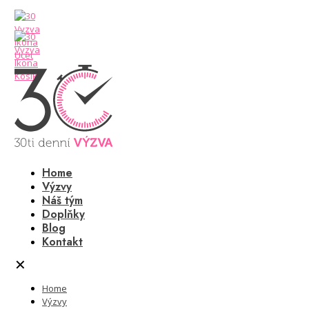
Home
Výzvy
Náš tým
Doplňky
Blog
Kontakt
✕
Home
Výzvy