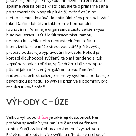
jako zdroj energie. Při vysokointenzivním tréninku sice
spálíme více kalorií za kratší čas, ale tělo primárně sahá
po sacharidech. Naopak při delší, svižné chůzi se
metabolismus dostává do optimální zóny pro spalování
tuků. Dalším důležitým faktorem je hormonální
rovnováha. Po zimě je organismus často zatížen vyšší
hladinou stresu, ať už kvůli pracovnímu tempu,
nedostatku světla nebo nepravidelnému režimu.
Intenzivní kardio může stresovou zátěž ještě zvýšit,
protože podporuje vyplavování kortizolu. Pokud je
kortizol dlouhodobě zvýšený, tělo má tendenci si tuk,
zejména v oblasti břicha, spíše držet. Chůze naopak
působí jako přirozený regulátor stresu. Pomáhá
snižovat napětí, stabilizuje nervový systém a podporuje
psychickou pohodu. To vytváří příznivější podmínky pro
redukci tukové tkáně.
VÝHODY CHŮZE
Velkou výhodou
chůze
je také její dostupnost. Není
potřeba speciální vybavení ani členství ve fitness
centru. Stačí kvalitní obuv a rozhodnutí vyrazit ven.
Právě na jaře, kdy je více světla a příroda se probouzí,