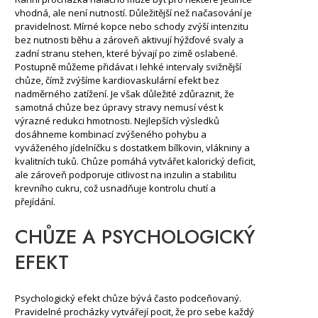
vhodná, ale není nutností. Důležitější než načasování je
pravidelnost. Mírné kopce nebo schody zvýší intenzitu
bez nutnosti běhu a zároveň aktivují hýžďové svaly a
zadní stranu stehen, které bývají po zimě oslabené.
Postupně můžeme přidávat i lehké intervaly svižnější
chůze, čímž zvýšíme kardiovaskulární efekt bez
nadměrného zatížení. Je však důležité zdůraznit, že
samotná chůze bez úpravy stravy nemusí vést k
výrazné redukci hmotnosti. Nejlepších výsledků
dosáhneme kombinací zvýšeného pohybu a
vyváženého jídelníčku s dostatkem bílkovin, vlákniny a
kvalitních tuků. Chůze pomáhá vytvářet kalorický deficit,
ale zároveň podporuje citlivost na inzulin a stabilitu
krevního cukru, což usnadňuje kontrolu chutí a
přejídání.
CHŮZE A PSYCHOLOGICKÝ
EFEKT
Psychologický efekt chůze bývá často podceňovaný.
Pravidelné procházky vytvářejí pocit, že pro sebe každý