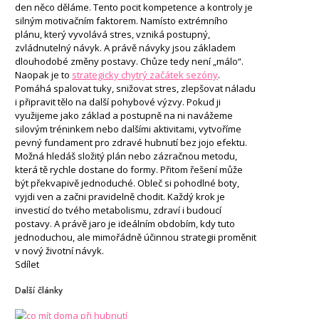
den něco děláme. Tento pocit kompetence a kontroly je
silným motivačním faktorem. Namísto extrémního
plánu, který vyvolává stres, vzniká postupný,
zvládnutelný návyk. A právě návyky jsou základem
dlouhodobé změny postavy. Chůze tedy není „málo“.
Naopak je to
strategicky chytrý začátek sezóny
.
Pomáhá spalovat tuky, snižovat stres, zlepšovat náladu
i připravit tělo na další pohybové výzvy. Pokud ji
využijeme jako základ a postupně na ni navážeme
silovým tréninkem nebo dalšími aktivitami, vytvoříme
pevný fundament pro zdravé hubnutí bez jojo efektu.
Možná hledáš složitý plán nebo zázračnou metodu,
která tě rychle dostane do formy. Přitom řešení může
být překvapivě jednoduché. Obleč si pohodlné boty,
vyjdi ven a začni pravidelně chodit. Každý krok je
investicí do tvého metabolismu, zdraví i budoucí
postavy. A právě jaro je ideálním obdobím, kdy tuto
jednoduchou, ale mimořádně účinnou strategii proměnit
v nový životní návyk.
Sdílet
Další články