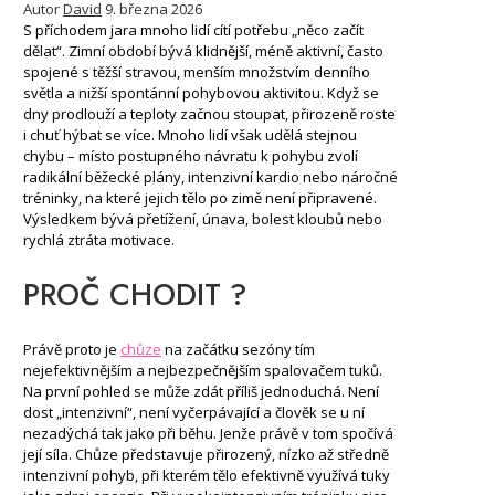
Autor
David
9. března 2026
S příchodem jara mnoho lidí cítí potřebu „něco začít
dělat“. Zimní období bývá klidnější, méně aktivní, často
spojené s těžší stravou, menším množstvím denního
světla a nižší spontánní pohybovou aktivitou. Když se
dny prodlouží a teploty začnou stoupat, přirozeně roste
i chuť hýbat se více. Mnoho lidí však udělá stejnou
chybu – místo postupného návratu k pohybu zvolí
radikální běžecké plány, intenzivní kardio nebo náročné
tréninky, na které jejich tělo po zimě není připravené.
Výsledkem bývá přetížení, únava, bolest kloubů nebo
rychlá ztráta motivace.
PROČ CHODIT ?
Právě proto je
chůze
na začátku sezóny tím
nejefektivnějším a nejbezpečnějším spalovačem tuků.
Na první pohled se může zdát příliš jednoduchá. Není
dost „intenzivní“, není vyčerpávající a člověk se u ní
nezadýchá tak jako při běhu. Jenže právě v tom spočívá
její síla. Chůze představuje přirozený, nízko až středně
intenzivní pohyb, při kterém tělo efektivně využívá tuky