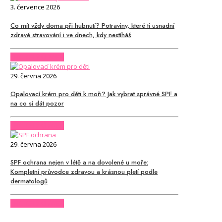
3. července 2026
Co mít vždy doma při hubnutí? Potraviny, které ti usnadní
zdravé stravování i ve dnech, kdy nestíháš
CHCI CELÝ ČLÁNEK
29. června 2026
Opalovací krém pro děti k moři? Jak vybrat správné SPF a
na co si dát pozor
CHCI CELÝ ČLÁNEK
29. června 2026
SPF ochrana nejen v létě a na dovolené u moře:
Kompletní průvodce zdravou a krásnou pletí podle
dermatologů
CHCI CELÝ ČLÁNEK