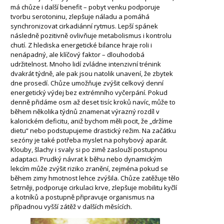
má chůze i další benefit – pobyt venku podporuje
tvorbu serotoninu, zlepšuje náladu a pomáhá
synchronizovat cirkadiánní rytmus. Lepší spánek
následně pozitivně ovlivňuje metabolismus i kontrolu
chutí. Z hlediska energetické bilance hraje roli i
nenápadný, ale klíčový faktor – dlouhodobá
udržitelnost. Mnoho lidí zvládne intenzivní trénink
dvakrát týdně, ale pak jsou natolik unavení, že zbytek
dne prosedí. Chůze umožňuje zvýšit celkový denní
energetický výdej bez extrémního vyčerpání. Pokud
denně přidáme osm až deset tisíc kroků navíc, může to
během několika týdnů znamenat výrazný rozdíl v
kalorickém deficitu, aniž bychom měli pocit, že „držíme
dietu“ nebo podstupujeme drastický režim. Na začátku
sezóny je také potřeba myslet na pohybový aparát.
Klouby, šlachy i svaly si po zimě zaslouží postupnou
adaptaci. Prudký návrat k běhu nebo dynamickým
lekcím může zvýšit riziko zranění, zejména pokud se
během zimy hmotnost lehce zvýšila. Chůze zatěžuje tělo
šetrněji, podporuje cirkulaci krve, zlepšuje mobilitu kyčlí
a kotníků a postupně připravuje organismus na
případnou vyšší zátěž v dalších měsících.