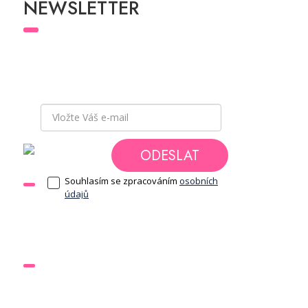
NEWSLETTER
Přihlaste se k odběru newsletteru
a buďte v
obraze a mějte přehled o všech novinkách
a akcích, které pro Vás chystáme.
ODESLAT
Souhlasím se zpracováním
osobních
DOKUMENTY
údajů
Obchodní podmínky
Ochrana osobních údajů
ODKAZY
Nápověda