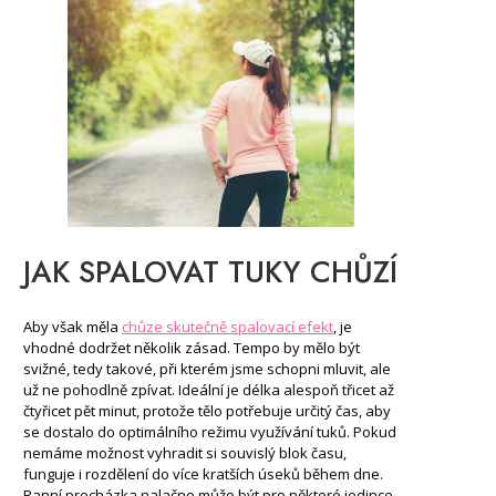
JAK SPALOVAT TUKY CHŮZÍ
Aby však měla
chůze skutečně spalovací efekt
, je
vhodné dodržet několik zásad. Tempo by mělo být
svižné, tedy takové, při kterém jsme schopni mluvit, ale
už ne pohodlně zpívat. Ideální je délka alespoň třicet až
čtyřicet pět minut, protože tělo potřebuje určitý čas, aby
se dostalo do optimálního režimu využívání tuků. Pokud
nemáme možnost vyhradit si souvislý blok času,
funguje i rozdělení do více kratších úseků během dne.
Ranní procházka nalačno může být pro některé jedince