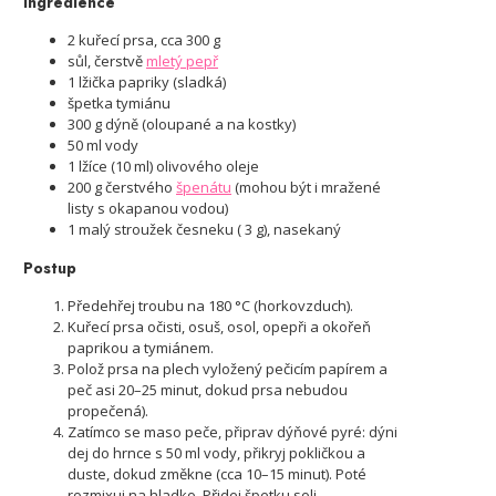
Ingredience
2 kuřecí prsa, cca 300 g
sůl, čerstvě
mletý pepř
1 lžička papriky (sladká)
špetka tymiánu
300 g dýně (oloupané a na kostky)
50 ml vody
1 lžíce (10 ml) olivového oleje
200 g čerstvého
špenátu
(mohou být i mražené
listy s okapanou vodou)
1 malý stroužek česneku ( 3 g), nasekaný
Postup
Předehřej troubu na 180 °C (horkovzduch).
Kuřecí prsa očisti, osuš, osol, opepři a okořeň
paprikou a tymiánem.
Polož prsa na plech vyložený pečicím papírem a
peč asi 20–25 minut, dokud prsa nebudou
propečená).
Zatímco se maso peče, připrav dýňové pyré: dýni
dej do hrnce s 50 ml vody, přikryj pokličkou a
duste, dokud změkne (cca 10–15 minut). Poté
rozmixuj na hladko. Přidej špetku soli.