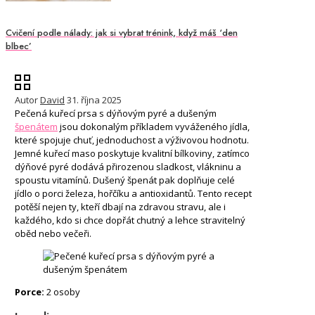
Cvičení podle nálady: jak si vybrat trénink, když máš ‘den
blbec’
Autor
David
31. října 2025
Pečená kuřecí prsa s dýňovým pyré a dušeným
špenátem
jsou dokonalým příkladem vyváženého jídla,
které spojuje chuť, jednoduchost a výživovou hodnotu.
Jemné kuřecí maso poskytuje kvalitní bílkoviny, zatímco
dýňové pyré dodává přirozenou sladkost, vlákninu a
spoustu vitamínů. Dušený špenát pak doplňuje celé
jídlo o porci železa, hořčíku a antioxidantů. Tento recept
potěší nejen ty, kteří dbají na zdravou stravu, ale i
každého, kdo si chce dopřát chutný a lehce stravitelný
oběd nebo večeři.
Porce:
2 osoby