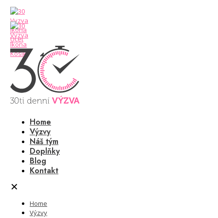
Home
Výzvy
Náš tým
Doplňky
Blog
Kontakt
✕
Home
Výzvy