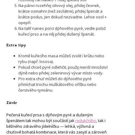
Na pánvi rozehřej olivový olej, přidej česnek,
krátce osmahni (než zezlátne), přidej špenát a
krátce podus, jen dokud nezvadne. Lehce osol +
opepři.
Na talíř nanes porci dýňového pyré, vedle polož
kuřecí prso a na něj přidej dušený špenát.
Extra tipy
Kromě kuřecího masa můžeš zvolit i krůtu nebo
rybu (např. lososa).
Pokud chceš pyré odlehčit, použij menší množství
dýně nebo přidej zeleninový vývar místo vody.
Pro extra chuť můžeš do dýňového pyré
přimíchat trochu muškátového oříšku nebo
čerstvého tymiánu.
Závěr
Pečená kuřecí prsa s dýňovým pyré a dušeným
špenátem tak mohou být součástí jak
redukčního
, tak i
běžného zdravého jídelníčku — lehká, výživná a
chuťově bohatá kombinace, která vás zasytí a zároveň