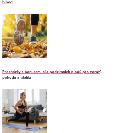
blbec’
Procházky s bonusem: síla podzimních plodů pro zdraví,
pohodu a vitalitu