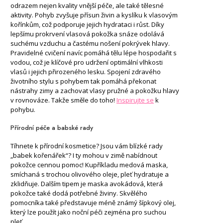
odrazem nejen kvality vnější péče, ale také tělesné
aktivity. Pohyb zvyšuje přísun živin a kyslíku k vlasovým
kořínkům, což podporuje jejich hydrataci i růst. Díky
lepšímu prokrvení vlasová pokožka snáze odolává
suchému vzduchu a častému nošení pokrývek hlavy.
Pravidelné cvičení navíc pomáhá tělu lépe hospodařit s
vodou, což je klíčové pro udržení optimální vlhkosti
vlasů i jejich přirozeného lesku. Spojení zdravého
životního stylu s pohybem tak pomáhá překonat
nástrahy zimy a zachovat vlasy pružné a pokožku hlavy
v rovnováze. Takže směle do toho!
Inspirujte se
k
pohybu.
Přírodní péče a babské rady
Tíhnete k přírodní kosmetice? Jsou vám blízké rady
„babek kořenářek“? I ty mohou v zimě nabídnout
pokožce cennou pomoc! Kupříkladu medová maska,
smíchaná s trochou olivového oleje, pleť hydratuje a
zklidňuje. Dalším tipem je maska avokádová, která
pokožce také dodá potřebné živiny. Skvělého
pomocníka také představuje méně známý šípkový olej,
který lze použít jako noční péči zejména pro suchou
pleť.