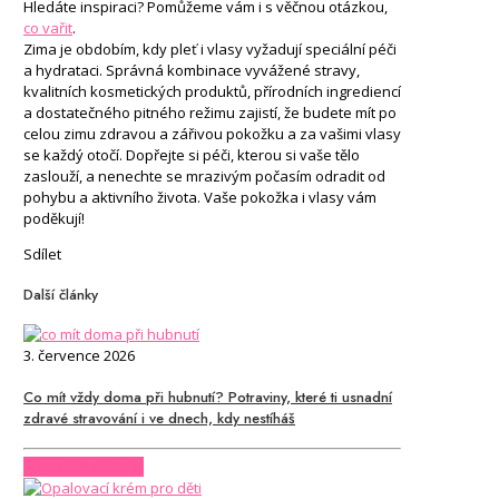
Hledáte inspiraci? Pomůžeme vám i s věčnou otázkou,
co vařit
.
Zima je obdobím, kdy pleť i vlasy vyžadují speciální péči
a hydrataci. Správná kombinace vyvážené stravy,
kvalitních kosmetických produktů, přírodních ingrediencí
a dostatečného pitného režimu zajistí, že budete mít po
celou zimu zdravou a zářivou pokožku a za vašimi vlasy
se každý otočí. Dopřejte si péči, kterou si vaše tělo
zaslouží, a nenechte se mrazivým počasím odradit od
pohybu a aktivního života. Vaše pokožka i vlasy vám
poděkují!
Sdílet
Další články
3. července 2026
Co mít vždy doma při hubnutí? Potraviny, které ti usnadní
zdravé stravování i ve dnech, kdy nestíháš
CHCI CELÝ ČLÁNEK