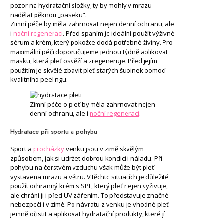
pozor na hydratační složky, ty by mohly v mrazu
nadělat pěknou „paseku“.
Zimní péče by měla zahrnovat nejen denní ochranu, ale
i
noční regeneraci
. Před spaním je ideální použít výživné
sérum a krém, který pokožce dodá potřebné živiny. Pro
maximální péči doporučujeme jednou týdně aplikovat
masku, která pleť osvěží a zregeneruje. Před jejím
použitím je skvělé zbavit pleť starých šupinek pomocí
kvalitního peelingu.
Zimní péče o pleť by měla zahrnovat nejen
denní ochranu, ale i
noční regeneraci
.
Hydratace při sportu a pohybu
Sport a
procházky
venku jsou v zimě skvělým
způsobem, jak si udržet dobrou kondici i náladu. Při
pohybu na čerstvém vzduchu však může být pleť
vystavena mrazu a větru. V těchto situacích je důležité
použít ochranný krém s SPF, který pleť nejen vyživuje,
ale chrání ji i před UV zářením. To představuje značné
nebezpečí i v zimě. Po návratu z venku je vhodné pleť
jemně očistit a aplikovat hydratační produkty, které jí