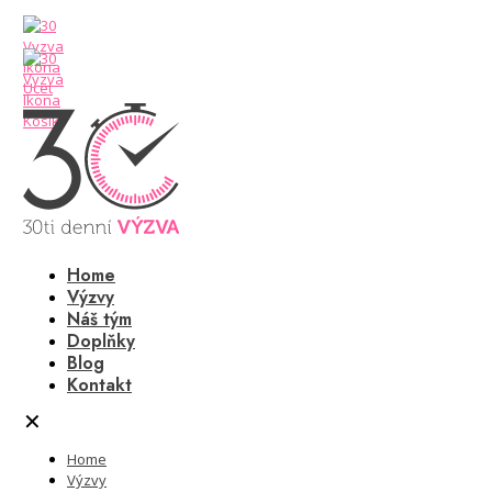
Home
Výzvy
Náš tým
Doplňky
Blog
Kontakt
✕
Home
Výzvy