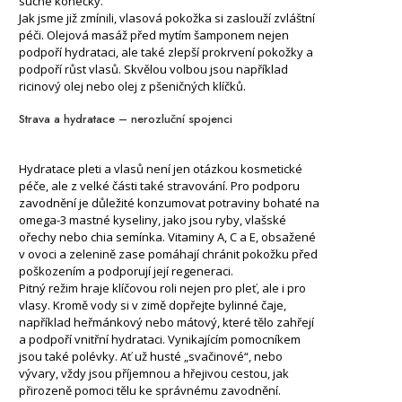
suché konečky.
Jak jsme již zmínili, vlasová pokožka si zaslouží zvláštní
péči. Olejová masáž před mytím šamponem nejen
podpoří hydrataci, ale také zlepší prokrvení pokožky a
podpoří růst vlasů. Skvělou volbou jsou například
ricinový olej nebo olej z pšeničných klíčků.
Strava a hydratace –⁠⁠⁠⁠⁠⁠ nerozluční spojenci
Hydratace pleti a vlasů není jen otázkou kosmetické
péče, ale z velké části také stravování. Pro podporu
zavodnění je důležité konzumovat potraviny bohaté na
omega-3 mastné kyseliny, jako jsou ryby, vlašské
ořechy nebo chia semínka. Vitaminy A, C a E, obsažené
v ovoci a zelenině zase pomáhají chránit pokožku před
poškozením a podporují její regeneraci.
Pitný režim hraje klíčovou roli nejen pro pleť, ale i pro
vlasy. Kromě vody si v zimě dopřejte bylinné čaje,
například heřmánkový nebo mátový, které tělo zahřejí
a podpoří vnitřní hydrataci. Vynikajícím pomocníkem
jsou také polévky. Ať už husté „svačinové“, nebo
vývary, vždy jsou příjemnou a hřejivou cestou, jak
přirozeně pomoci tělu ke správnému zavodnění.