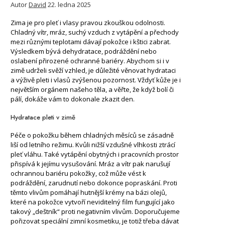
Autor
David
22. ledna 2025
Zima je pro pleť i vlasy pravou zkouškou odolnosti.
Chladný vítr, mráz, suchý vzduch z vytápění a přechody
mezi různými teplotami dávají pokožce i kštici zabrat.
Výsledkem bývá dehydratace, podráždění nebo
oslabení přirozené ochranné bariéry. Abychom si i v
zimě udrželi svěží vzhled, je důležité věnovat hydrataci
a výživě pleti i vlasů zvýšenou pozornost. Vždyť kůže je i
největším orgánem našeho těla, a věřte, že když bolí či
pálí, dokáže vám to dokonale zkazit den.
Hydratace pleti v zimě
Péče o pokožku během chladných měsíců se zásadně
liší od letního režimu. Kvůli nižší vzdušné vlhkosti ztrácí
pleť vláhu. Také vytápění obytných i pracovních prostor
přispívá k jejímu vysušování. Mráz a vítr pak narušují
ochrannou bariéru pokožky, což může vést k
podráždění, zarudnutí nebo dokonce popraskání. Proti
těmto vlivům pomáhají hutnější krémy na bázi olejů,
které na pokožce vytvoří neviditelný film fungující jako
takový „deštník“ proti negativním vlivům. Doporučujeme
pořizovat speciální zimní kosmetiku, je totiž třeba dávat