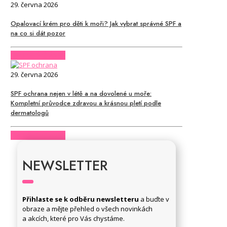
29. června 2026
Opalovací krém pro děti k moři? Jak vybrat správné SPF a
na co si dát pozor
CHCI CELÝ ČLÁNEK
29. června 2026
SPF ochrana nejen v létě a na dovolené u moře:
Kompletní průvodce zdravou a krásnou pletí podle
dermatologů
CHCI CELÝ ČLÁNEK
NEWSLETTER
Přihlaste se k odběru newsletteru
a buďte v
obraze a mějte přehled o všech novinkách
a akcích, které pro Vás chystáme.