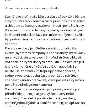
Zimní péče o vlasy a vlasovou pokožku
Stejně jako pleť, i naše kštice a vlasová pokožka během
zimy trpí. Mrazivý vzduch a časté přechody mezi teplem
a chladem způsobují vysušování vlasů i pokožky hlavy.
Vlasy se mohou stát lámavými, matnými a náchylnými
ke třepení. Pokožka hlavy pak může nepříjemně svědit,
být podrážděná nebo se na ní začnou objevovat lupy či
seborea.
Pro zdravé vlasy je důležité zařadit do zimní péče
kvalitní hydratační šampony a kondicionéry, které vlasy
nejen vyživí, ale také je ochrání před ztrátou vlhkosti.
Pozor ale na výběr dobrých produktů. Nabídka drogerií
je široká, nicméně při větších potížích, nebo když si
nejste jisti, zda vaši kůži trápí lupy nebo seborea, je
radno investovat trochu času a peněz do návštěvy
specializovaného pracoviště, které poskytuje vyšetření
pokožky trichologickou kamerou.
Pro péči se obecně doporučují přípravky obsahující
přírodní oleje, jako je arganový, kokosový nebo
mandlový. Pravidelně používejte masky na vlasy,
ideálně jednou týdně, a zaměřte se na jejich aplikaci na