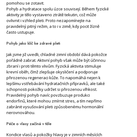
pomohou se zotavit.
Pohyb a hydratace spolu úzce souvisejí. Během fyzické
aktivity je tělo vystaveno ztrátě tekutin, což může
ovlivnit i vzhled pleti. Proto nezapomínejte na
pravidelný pitný režim, a to i v zimě, kdy pocit žízně
často ustupuje.
Pohyb jako klíč ke zdravé pleti
Jak jsme již uvedli, chladné zimní období dává pokožce
pořádně zabrat. Aktivní pohyb však může být účinnou
zbraní i proti těmto vlivům. Fyzická aktivita stimuluje
krevní oběh, čímž zlepšuje okysličení a podporuje
přirozenou regeneraci kůže. To napomáhá nejen k
lepšímu vstřebávání hydratačních přípravků, ale také
schopnosti pokožky udržet si přirozenou vlhkost.
Pravidelný pohyb navíc povzbuzuje produkci
endorfinů, které mohou zmírnit stres, a tím nepřímo
zabránit vysušování pleti způsobenému hormonální
nerovnováhou.
Péče o vlasy začíná v těle
Kondice vlasů a pokožky hlavy je v zimních měsících