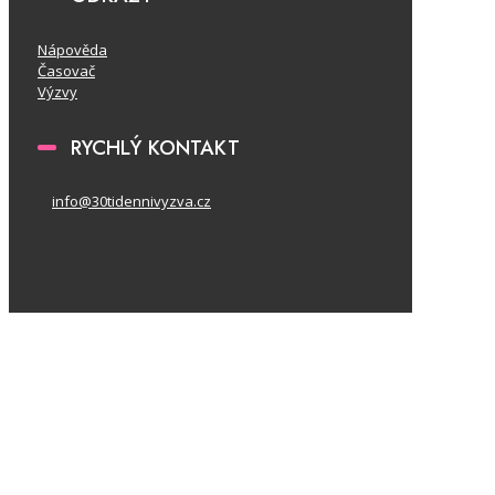
Nápověda
Časovač
Výzvy
RYCHLÝ KONTAKT
info@30tidennivyzva.cz