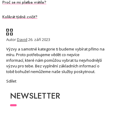
Proč se mi platba vrátila?
Kolikrát týdně cvičit?
Autor
David
26. září 2023
Výzvy a samotné kategorie ti budeme vybírat přímo na
míru. Proto potřebujeme vědět co nejvíce
informací, které nám pomůžou vybrat tu nejvhodnější
výzvu pro tebe. Bez vyplnění základních informací o
tobě bohužel nemůžeme naše služby poskytnout.
Sdílet
NEWSLETTER
Přihlaste se k odběru newsletteru
a buďte v
obraze a mějte přehled o všech novinkách
a akcích, které pro Vás chystáme.