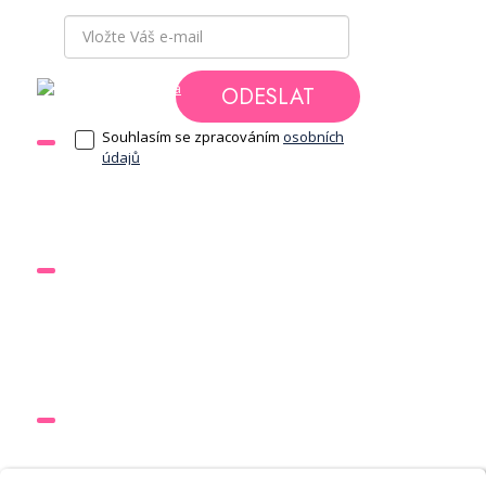
ODESLAT
Souhlasím se zpracováním
osobních
DOKUMENTY
údajů
Obchodní podmínky
Ochrana osobních údajů
ODKAZY
Nápověda
Časovač
Výzvy
RYCHLÝ KONTAKT
info@30tidennivyzva.cz