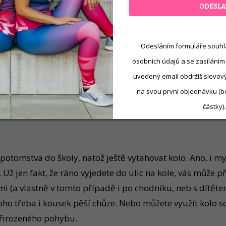
ODESLA
 vyděsí, jiní si vybaví sportovní výzvu, další zase prakti
h je v posledních letech poněkud… ztísňující. Protože al
Odesláním formuláře souhl
uje vám vaše tělo i peněženka. Věděli jste, že existuje 
osobních údajů a se zasíláním
tatné. Nemusíme se přece trefovat do data v kalendáři. Na
uvedený email obdržíš slevový 
či „honění“ rekordů. Je to hlavně o radosti z pohybu, z če
na svou první objednávku (b
částky).
potomstva do školy, natož ještě vytahovat kolo. Ano, i my 
Už jen fakt, že ráno vyjedete do ulic na kole, vás může 
mi (a vlastně v tomto případě i po chodníku, neb s dítět
 toho třeba i kousek pěší chůze. Nebo můžete využít kolo 
 přirozeného pohybu.