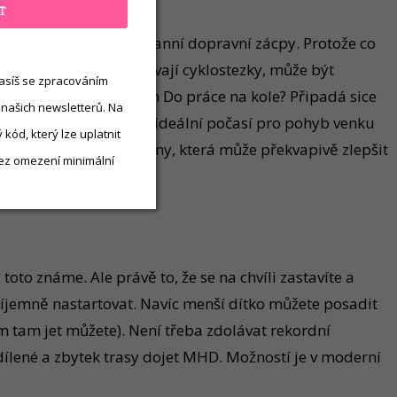
T
cký způsob, jak obejít ranní dopravní zácpy. Protože co
e vcelku výrazně přibývají cyklostezky, může být
asíš se zpracováním
dokonce Mezinárodní den Do práce na kole? Připadá sice
 našich newsletterů. Na
víc celý květen přináší ideální počasí pro pohyb venku
kód, který lze uplatnit
rstvého vzduchu a ze změny, která může překvapivě zlepšit
ez omezení minimální
toto známe. Ale právě to, že se na chvíli zastavíte a
příjemně nastartovat. Navíc menší dítko můžete posadit
em tam jet můžete). Není třeba zdolávat rekordní
sdílené a zbytek trasy dojet MHD. Možností je v moderní