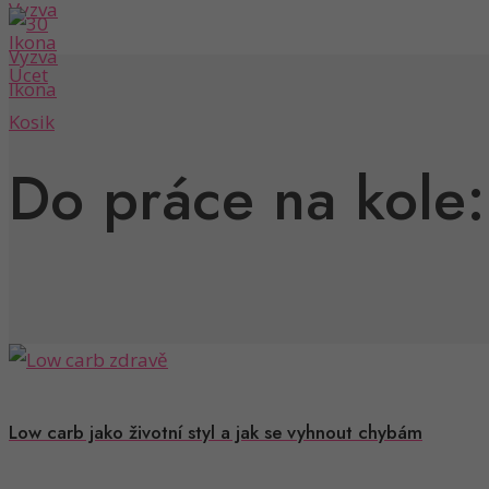
Do práce na kole:
Low carb jako životní styl a jak se vyhnout chybám