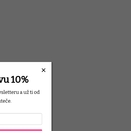
evu 10%
wsletteru
a už ti od
teče.