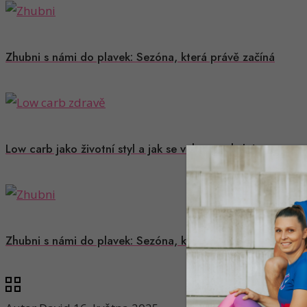
Zhubni s námi do plavek: Sezóna, která právě začíná
Low carb jako životní styl a jak se vyhnout chybám
Zhubni s námi do plavek: Sezóna, která právě začíná