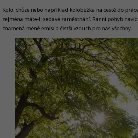
Kolo, chůze nebo například koloběžka na cestě do práce z
zejména máte-li sedavé zaměstnání. Ranní pohyb navíc po
znamená méně emisí a čistší vzduch pro nás všechny.