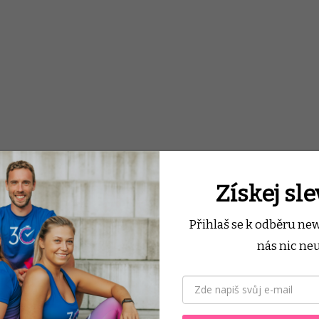
Získej sl
Přihlaš se k odběru ne
nás nic neu