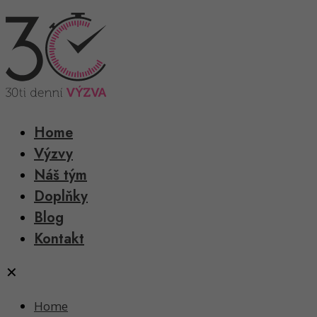
Home
Výzvy
Náš tým
Doplňky
Blog
Kontakt
✕
Home