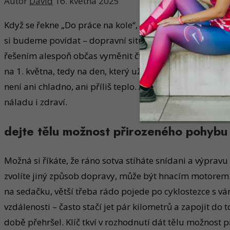
Autor
David
16. května 2025
Když se řekne „Do práce na kole“, někteří se možná trochu
si budeme povídat – dopravní situace zejména ve městec
řešením alespoň občas vyměnit čtyři kola za dvě. Poděk
na 1. května, tedy na den, který už byl ale to není pods
není ani chladno, ani příliš teplo. A nejde o soutěžení 
náladu i zdraví.
dejte tělu možnost přirozeného pohybu
Možná si říkáte, že ráno sotva stíháte snídani a výpravu 
zvolíte jiný způsob dopravy, může být hnacím motorem. 
na sedačku, větší třeba rádo pojede po cyklostezce s vá
vzdálenosti – často stačí jet pár kilometrů a zapojit do
době přehršel. Klíč tkví v rozhodnutí dát tělu možnost