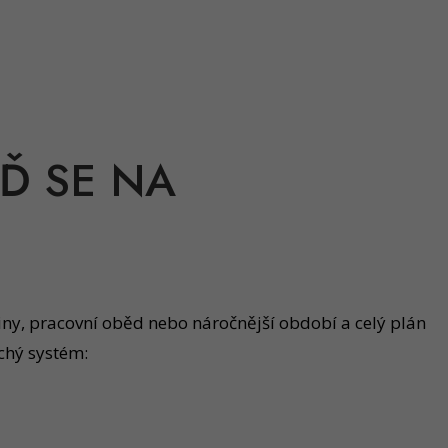
Ď SE NA
niny, pracovní oběd nebo náročnější období a celý plán
uchý systém: