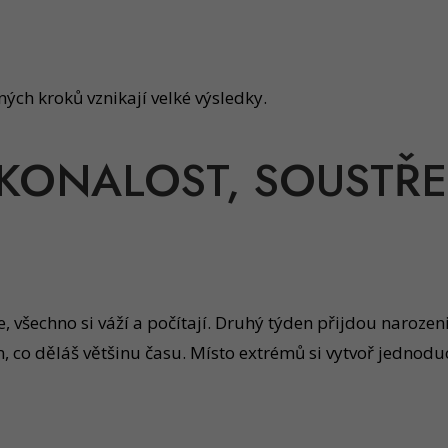
ých kroků vznikají velké výsledky.
OKONALOST, SOUSTŘE
e, všechno si váží a počítají. Druhý týden přijdou naroze
m, co děláš většinu času. Místo extrémů si vytvoř jednod