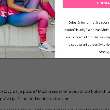
ODESLA
 celý den
Odesláním formuláře souhl
osobních údajů a se zasíláním
uvedený email obdržíš slevový 
na svou první objednávku (b
částky).
na rychlé výsledky většinou nefungují
stavy už je pozdě? Možná ses chtěla pustit do hubnutí už
va je, že ani teď není nic ztraceno.