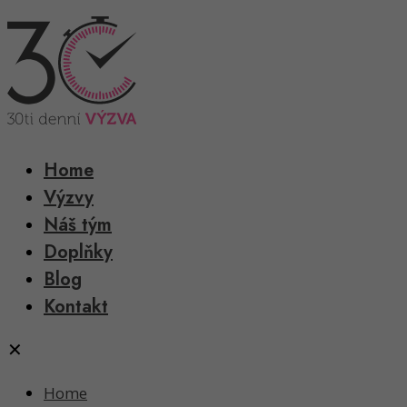
Home
Výzvy
Náš tým
Doplňky
Blog
Kontakt
✕
Home