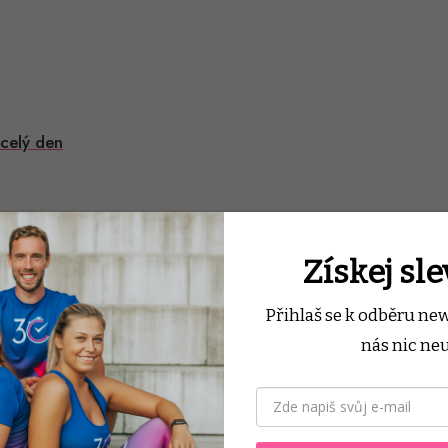
 celý den
Získej sl
na rychlé výsledky většinou nefungují
Přihlaš se k odběru ne
nás nic neu