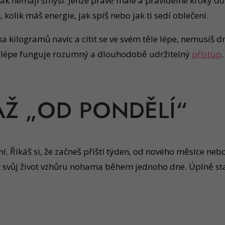
 jinak nemají smysl. Jenže právě malé a pravidelné kroky
 kolik máš energie, jak spíš nebo jak ti sedí oblečení.
ika kilogramů navíc a cítit se ve svém těle lépe, nemusíš
em lépe funguje rozumný a dlouhodobě udržitelný
přístup
 AŽ „OD PONDĚLÍ“
í. Říkáš si, že začneš příští týden, od nového měsíce neb
t svůj život vzhůru nohama během jednoho dne. Úplně sta