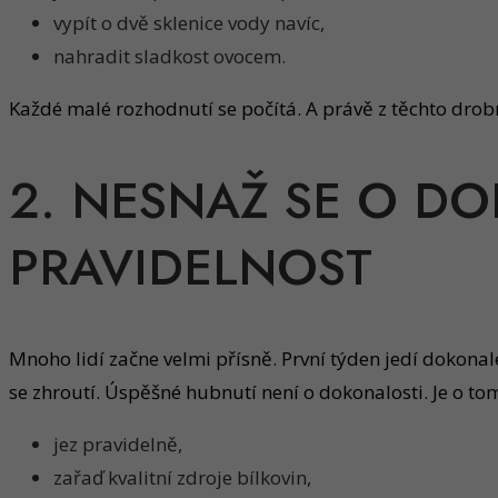
vypít o dvě sklenice vody navíc,
nahradit sladkost ovocem.
Každé malé rozhodnutí se počítá. A právě z těchto drobn
2. NESNAŽ SE O D
PRAVIDELNOST
Mnoho lidí začne velmi přísně. První týden jedí dokonal
se zhroutí. Úspěšné hubnutí není o dokonalosti. Je o to
jez pravidelně,
zařaď kvalitní zdroje bílkovin,