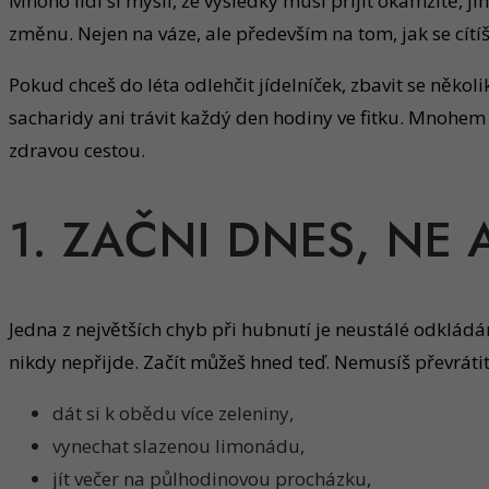
Mnoho lidí si myslí, že výsledky musí přijít okamžitě,
změnu. Nejen na váze, ale především na tom, jak se cítíš,
Pokud chceš do léta odlehčit jídelníček, zbavit se někol
sacharidy ani trávit každý den hodiny ve fitku. Mnoh
zdravou cestou.
1. ZAČNI DNES, NE
Jedna z největších chyb při hubnutí je neustálé odkládán
nikdy nepřijde. Začít můžeš hned teď. Nemusíš převráti
dát si k obědu více zeleniny,
vynechat slazenou limonádu,
jít večer na půlhodinovou procházku,