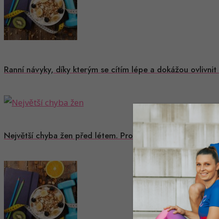
Ranní návyky, díky kterým se cítím lépe a dokážou ovlivnit
Největší chyba žen před létem. Proč extrémní diety a tlak 