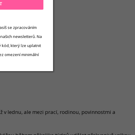
T
asíš se zpracováním
 našich newsletterů. Na
kód, který lze uplatnit
ez omezení minimální
 v lednu, ale mezi prací, rodinou, povinnostmi a