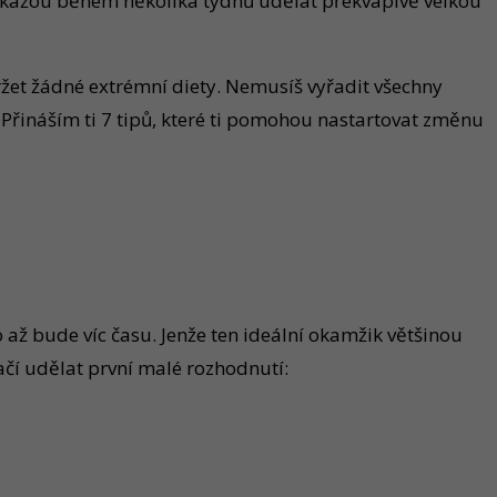
 dokážou během několika týdnů udělat překvapivě velkou
 držet žádné extrémní diety. Nemusíš vyřadit všechny
. Přináším ti 7 tipů, které ti pomohou nastartovat změnu
o až bude víc času. Jenže ten ideální okamžik většinou
čí udělat první malé rozhodnutí: