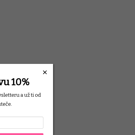
evu 10%
wsletteru
a už ti od
teče.