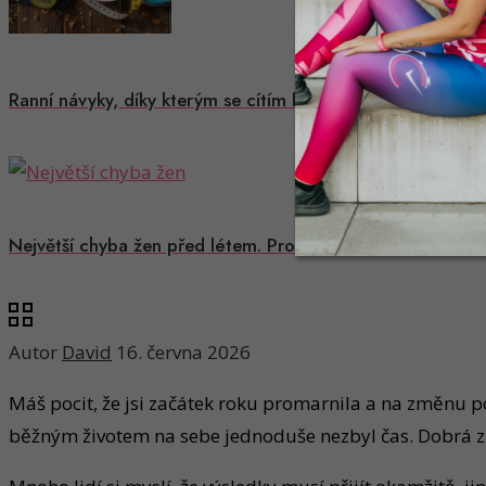
Ranní návyky, díky kterým se cítím lépe a dokážou ovlivnit
Největší chyba žen před létem. Proč extrémní diety a tlak 
Autor
David
16. června 2026
Máš pocit, že jsi začátek roku promarnila a na změnu po
běžným životem na sebe jednoduše nezbyl čas. Dobrá zprá