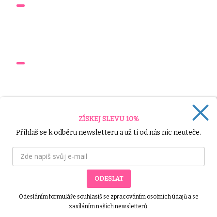
DOKUMENTY
Obchodní podmínky
Ochrana osobních údajů
ODKAZY
Nápověda
Časovač
Výzvy
ZÍSKEJ SLEVU 10%
RYCHLÝ KONTAKT
Přihlaš se k odběru newsletteru a už ti od nás nic neuteče.
info@30tidennivyzva.cz
ODESLAT
Odesláním formuláře souhlasíš se zpracováním osobních údajů a se
zasíláním našich newsletterů.