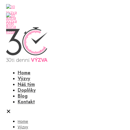
Home
Výzvy
Náš tým
Doplňky
Blog
Kontakt
✕
Home
Výzvy