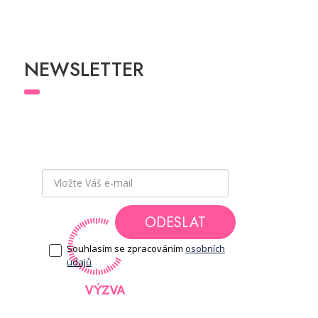
NEWSLETTER
Přihlaste se k odběru newsletteru
a buďte v
obraze a mějte přehled o všech novinkách
a akcích, které pro Vás chystáme.
ODESLAT
Souhlasím se zpracováním
osobních
údajů