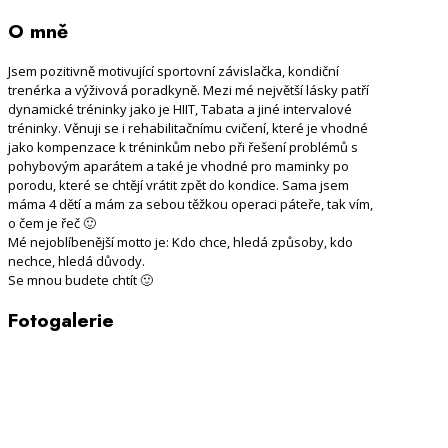
O mně
Jsem pozitivně motivující sportovní závislačka, kondiční
trenérka a výživová poradkyně. Mezi mé největší lásky patří
dynamické tréninky jako je HIIT, Tabata a jiné intervalové
tréninky. Věnuji se i rehabilitačnímu cvičení, které je vhodné
jako kompenzace k tréninkům nebo při řešení problémů s
pohybovým aparátem a také je vhodné pro maminky po
porodu, které se chtějí vrátit zpět do kondice. Sama jsem
máma 4 dětí a mám za sebou těžkou operaci páteře, tak vím,
o čem je řeč 🙂
Mé nejoblíbenější motto je: Kdo chce, hledá způsoby, kdo
nechce, hledá důvody.
Se mnou budete chtít 🙂
Fotogalerie