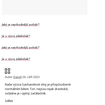
Jaký je nejvhodnější pohyb?
Je u výzvy jídelníček?
Jaký je nejvhodnější pohyb?
Je u výzvy jídelníček?
Autor
David
26. září 2023
Naše výzva Sacharidové vlny je přizpůsobené
normálním lidem. Tzn. nejsou nijak drastické,
zvládne je i úplný začátečník.
Sdílet