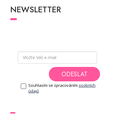
NEWSLETTER
Přihlaste se k odběru newsletteru
a buďte v
obraze a mějte přehled o všech novinkách
a akcích, které pro Vás chystáme.
ODESLAT
Souhlasím se zpracováním
osobních
údajů
DOKUMENTY
Obchodní podmínky
Ochrana osobních údajů